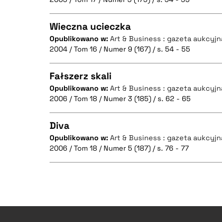
CZYSTY TEKST
BIBTEX
Wieczna ucieczka
Opublikowano w:
Art & Business : gazeta aukcyjn
2004 / Tom 16 / Numer 9 (167) / s. 54 - 55
CZYSTY TEKST
BIBTEX
Fałszerz skali
Opublikowano w:
Art & Business : gazeta aukcyjn
2006 / Tom 18 / Numer 3 (185) / s. 62 - 65
CZYSTY TEKST
BIBTEX
Diva
Opublikowano w:
Art & Business : gazeta aukcyjn
2006 / Tom 18 / Numer 5 (187) / s. 76 - 77
CZYSTY TEKST
BIBTEX
CZYSTY TEKST
BIBTEX