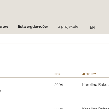
torów
lista wydawców
o projekcie
Interlinia
mała
średnia
duża
ROK
AUTORZY
Karolina Rako
2004
a
Karolina Rako