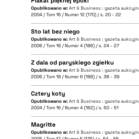
Plakat pięknej epoki
Opublikowano w:
Art & Business : gazeta aukcyjn
2004 / Tom 16 / Numer 12 (170) / s. 20 - 22
CZYSTY TEKST
Sto lat bez niego
Opublikowano w:
Art & Business : gazeta aukcyjn
2006 / Tom 18 / Numer 4 (186) / s. 24 - 27
CZYSTY TEKST
BIBTEX
Z dala od paryskiego zgiełku
Opublikowano w:
Art & Business : gazeta aukcyjn
2006 / Tom 18 / Numer 6 (188) / s. 38 - 39
CZYSTY TEKST
BIBTEX
Cztery koty
Opublikowano w:
Art & Business : gazeta aukcyjn
2004 / Tom 16 / Numer 4 (162) / s. 50 - 51
CZYSTY TEKST
BIBTEX
Magritte
Opublikowano w:
Art & Business : gazeta aukcyjn
2005 / Tom 17 / Numer 5 (175) / s. 54 - 55