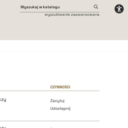
wyszukiwanie zaawansowana
Odstępy międzyliterowe
małe
średnie
duże
CZYNNOŚCI
czy
Zacytuj
Udostępnij
czy