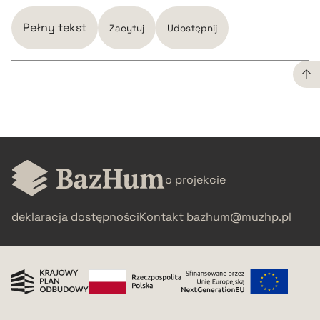
Pełny tekst
Zacytuj
Udostępnij
CZYSTY TEKST
pobierz cytat
o projekcie
BIBTEX
deklaracja dostępności
Kontakt
bazhum@muzhp.pl
pobierz cytat