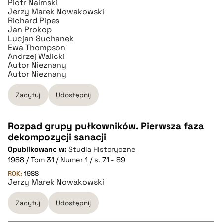
Piotr Naimski
Jerzy Marek Nowakowski
Richard Pipes
Jan Prokop
Lucjan Suchanek
Ewa Thompson
Andrzej Walicki
Autor Nieznany
Autor Nieznany
Zacytuj
Udostępnij
Rozpad grupy pułkowników. Pierwsza faza
dekompozycji sanacji
CZYSTY TEKST
Opublikowano w:
Studia Historyczne
1988 / Tom 31 / Numer 1 / s. 71 - 89
pobierz cytat
ROK:
1988
Jerzy Marek Nowakowski
Zacytuj
Udostępnij
BIBTEX