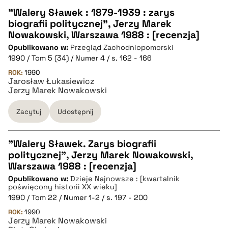
pobierz cytat
"Walery Sławek : 1879-1939 : zarys
biografii politycznej", Jerzy Marek
CZYSTY TEKST
Nowakowski, Warszawa 1988 : [recenzja]
Opublikowano w:
Przegląd Zachodniopomorski
1990 / Tom 5 (34) / Numer 4 / s. 162 - 166
pobierz cytat
ROK:
1990
Jarosław Łukasiewicz
Jerzy Marek Nowakowski
BIBTEX
Zacytuj
Udostępnij
pobierz cytat
"Walery Sławek. Zarys biografii
politycznej", Jerzy Marek Nowakowski,
CZYSTY TEKST
Warszawa 1988 : [recenzja]
Opublikowano w:
Dzieje Najnowsze : [kwartalnik
poświęcony historii XX wieku]
pobierz cytat
1990 / Tom 22 / Numer 1-2 / s. 197 - 200
ROK:
1990
Jerzy Marek Nowakowski
BIBTEX