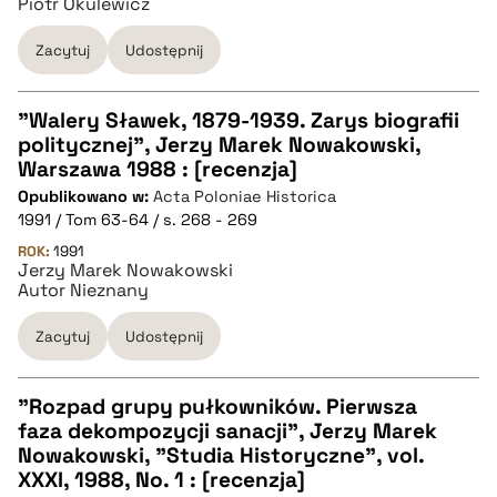
Piotr Okulewicz
Zacytuj
Udostępnij
pobierz cytat
"Walery Sławek, 1879-1939. Zarys biografii
politycznej", Jerzy Marek Nowakowski,
CZYSTY TEKST
Warszawa 1988 : [recenzja]
Opublikowano w:
Acta Poloniae Historica
1991 / Tom 63-64 / s. 268 - 269
pobierz cytat
ROK:
1991
Jerzy Marek Nowakowski
Autor Nieznany
BIBTEX
Zacytuj
Udostępnij
pobierz cytat
"Rozpad grupy pułkowników. Pierwsza
faza dekompozycji sanacji", Jerzy Marek
CZYSTY TEKST
Nowakowski, "Studia Historyczne", vol.
XXXI, 1988, No. 1 : [recenzja]