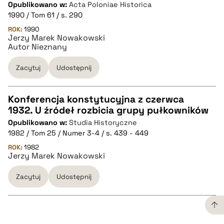
Opublikowano w:
Acta Poloniae Historica
pobierz cytat
1990 / Tom 61 / s. 290
ROK:
1990
Jerzy Marek Nowakowski
BIBTEX
Autor Nieznany
pobierz cytat
Zacytuj
Udostępnij
Konferencja konstytucyjna z czerwca
1932. U źródeł rozbicia grupy pułkowników
CZYSTY TEKST
Opublikowano w:
Studia Historyczne
1982 / Tom 25 / Numer 3-4 / s. 439 - 449
pobierz cytat
ROK:
1982
Jerzy Marek Nowakowski
Zacytuj
Udostępnij
BIBTEX
pobierz cytat