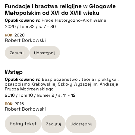
Fundacje i bractwa religijne w Głogowie
Małopolskim od XVI do XVIII wieku
CZYSTY TEKST
Opublikowano w:
Prace Historyczno-Archiwalne
2020 / Tom 32 / s. 7 - 30
pobierz cytat
ROK:
2020
Robert Borkowski
Zacytuj
Udostępnij
BIBTEX
pobierz cytat
Wstęp
Opublikowano w:
Bezpieczeństwo : teoria i praktyka :
CZYSTY TEKST
czasopismo Krakowskiej Szkoły Wyższej im. Andrzeja
Frycza Modrzewskiego
2016 / Tom 10 / Numer 2 / s. 11 - 12
pobierz cytat
ROK:
2016
Robert Borkowski
BIBTEX
Pełny tekst
Zacytuj
Udostępnij