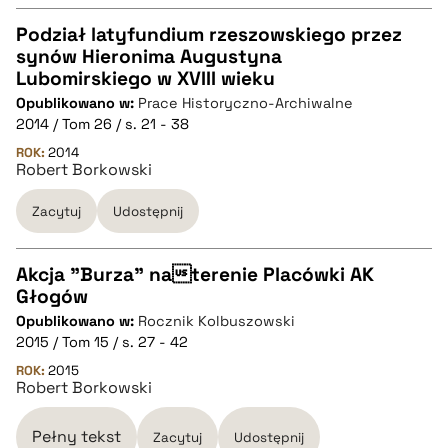
pobierz cytat
Podział latyfundium rzeszowskiego przez
synów Hieronima Augustyna
CZYSTY TEKST
Lubomirskiego w XVIII wieku
Opublikowano w:
Prace Historyczno-Archiwalne
2014 / Tom 26 / s. 21 - 38
pobierz cytat
ROK:
2014
Robert Borkowski
BIBTEX
Zacytuj
Udostępnij
pobierz cytat
Akcja "Burza" naterenie Placówki AK
Głogów
CZYSTY TEKST
Opublikowano w:
Rocznik Kolbuszowski
2015 / Tom 15 / s. 27 - 42
pobierz cytat
ROK:
2015
Robert Borkowski
BIBTEX
Pełny tekst
Zacytuj
Udostępnij