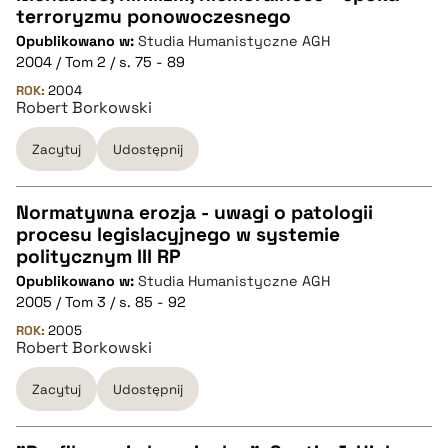
terroryzmu ponowoczesnego
CZYSTY TEKST
Opublikowano w:
Studia Humanistyczne AGH
2004 / Tom 2 / s. 75 - 89
pobierz cytat
ROK:
2004
Robert Borkowski
Zacytuj
Udostępnij
BIBTEX
pobierz cytat
Normatywna erozja - uwagi o patologii
procesu legislacyjnego w systemie
CZYSTY TEKST
politycznym III RP
Opublikowano w:
Studia Humanistyczne AGH
2005 / Tom 3 / s. 85 - 92
pobierz cytat
ROK:
2005
Robert Borkowski
BIBTEX
Zacytuj
Udostępnij
pobierz cytat