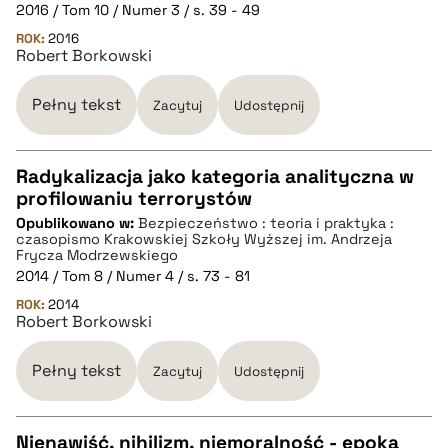
pobierz cytat
2016 / Tom 10 / Numer 3 / s. 39 - 49
ROK:
2016
Robert Borkowski
BIBTEX
Pełny tekst
Zacytuj
Udostępnij
pobierz cytat
Radykalizacja jako kategoria analityczna w
profilowaniu terrorystów
CZYSTY TEKST
Opublikowano w:
Bezpieczeństwo : teoria i praktyka :
czasopismo Krakowskiej Szkoły Wyższej im. Andrzeja
Frycza Modrzewskiego
pobierz cytat
2014 / Tom 8 / Numer 4 / s. 73 - 81
ROK:
2014
Robert Borkowski
BIBTEX
Pełny tekst
Zacytuj
Udostępnij
pobierz cytat
Nienawiść, nihilizm, niemoralność - epoka