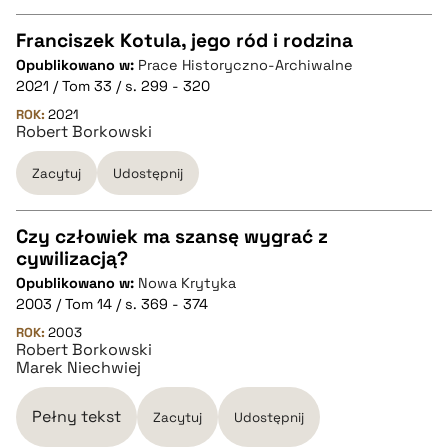
pobierz cytat
Franciszek Kotula, jego ród i rodzina
Opublikowano w:
Prace Historyczno-Archiwalne
CZYSTY TEKST
2021 / Tom 33 / s. 299 - 320
ROK:
2021
Robert Borkowski
pobierz cytat
Zacytuj
Udostępnij
BIBTEX
Czy człowiek ma szansę wygrać z
pobierz cytat
cywilizacją?
CZYSTY TEKST
Opublikowano w:
Nowa Krytyka
2003 / Tom 14 / s. 369 - 374
pobierz cytat
ROK:
2003
Robert Borkowski
Marek Niechwiej
BIBTEX
Pełny tekst
Zacytuj
Udostępnij