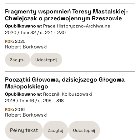
pobierz cytat
Fragmenty wspomnień Teresy Mastalskiej-
Chwiejczak o przedwojennym Rzeszowie
CZYSTY TEKST
Opublikowano w:
Prace Historyczno-Archiwalne
2020 / Tom 32 / s. 221 - 230
pobierz cytat
ROK:
2020
Robert Borkowski
Zacytuj
Udostępnij
BIBTEX
pobierz cytat
Początki Głowowa, dzisiejszego Głogowa
Małopolskiego
CZYSTY TEKST
Opublikowano w:
Rocznik Kolbuszowski
2016 / Tom 16 / s. 295 - 318
pobierz cytat
ROK:
2016
Robert Borkowski
BIBTEX
Pełny tekst
Zacytuj
Udostępnij