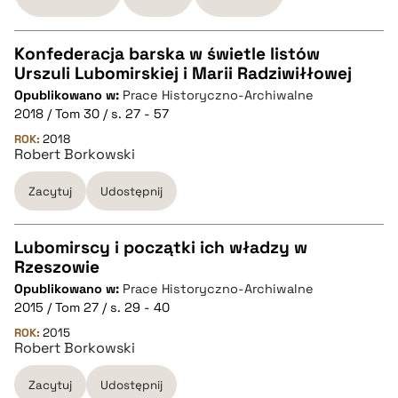
pobierz cytat
Konfederacja barska w świetle listów
Urszuli Lubomirskiej i Marii Radziwiłłowej
CZYSTY TEKST
Opublikowano w:
Prace Historyczno-Archiwalne
2018 / Tom 30 / s. 27 - 57
pobierz cytat
ROK:
2018
Robert Borkowski
Zacytuj
Udostępnij
BIBTEX
pobierz cytat
Lubomirscy i początki ich władzy w
Rzeszowie
CZYSTY TEKST
Opublikowano w:
Prace Historyczno-Archiwalne
2015 / Tom 27 / s. 29 - 40
pobierz cytat
ROK:
2015
Robert Borkowski
Zacytuj
Udostępnij
BIBTEX