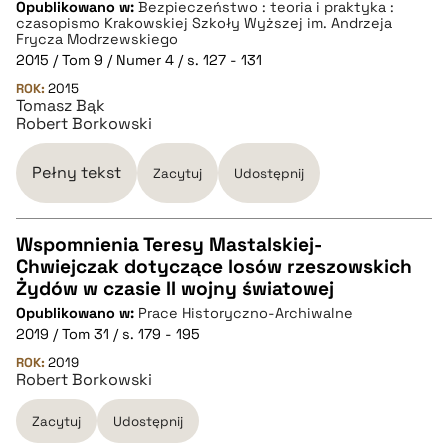
Opublikowano w:
Bezpieczeństwo : teoria i praktyka :
czasopismo Krakowskiej Szkoły Wyższej im. Andrzeja
pobierz cytat
Frycza Modrzewskiego
2015 / Tom 9 / Numer 4 / s. 127 - 131
ROK:
2015
BIBTEX
Tomasz Bąk
Robert Borkowski
pobierz cytat
Pełny tekst
Zacytuj
Udostępnij
Wspomnienia Teresy Mastalskiej-
Chwiejczak dotyczące losów rzeszowskich
CZYSTY TEKST
Żydów w czasie II wojny światowej
Opublikowano w:
Prace Historyczno-Archiwalne
2019 / Tom 31 / s. 179 - 195
pobierz cytat
ROK:
2019
Robert Borkowski
BIBTEX
Zacytuj
Udostępnij