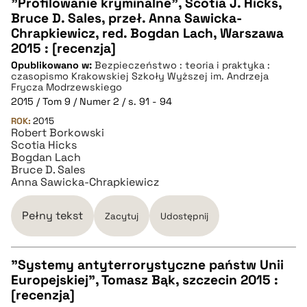
"Profilowanie kryminalne", Scotia J. Hicks,
Bruce D. Sales, przeł. Anna Sawicka-
CZYSTY TEKST
Chrapkiewicz, red. Bogdan Lach, Warszawa
2015 : [recenzja]
Opublikowano w:
Bezpieczeństwo : teoria i praktyka :
pobierz cytat
czasopismo Krakowskiej Szkoły Wyższej im. Andrzeja
Frycza Modrzewskiego
2015 / Tom 9 / Numer 2 / s. 91 - 94
BIBTEX
ROK:
2015
Robert Borkowski
Scotia Hicks
pobierz cytat
Bogdan Lach
Bruce D. Sales
Anna Sawicka-Chrapkiewicz
Pełny tekst
Zacytuj
Udostępnij
"Systemy antyterrorystyczne państw Unii
Europejskiej", Tomasz Bąk, szczecin 2015 :
CZYSTY TEKST
[recenzja]