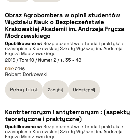
pobierz cytat
Obraz Agrobombera w opinii studentów
Wydziału Nauk o Bezpieczeństwie
CZYSTY TEKST
Krakowskiej Akademii im. Andrzeja Frycza
Modrzewskiego
Opublikowano w:
Bezpieczeństwo : teoria i praktyka :
pobierz cytat
czasopismo Krakowskiej Szkoły Wyższej im. Andrzeja
Frycza Modrzewskiego
2016 / Tom 10 / Numer 2 / s. 35 - 48
BIBTEX
ROK:
2016
Robert Borkowski
pobierz cytat
Pełny tekst
Zacytuj
Udostępnij
Kontrterroryzm i antyterroryzm : (aspekty
teoretyczne i praktyczne)
CZYSTY TEKST
Opublikowano w:
Bezpieczeństwo : teoria i praktyka :
czasopismo Krakowskiej Szkoły Wyższej im. Andrzeja
Frycza Modrzewskiego