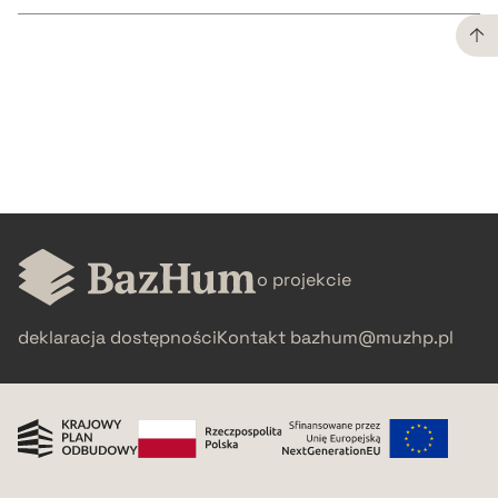
CZYSTY TEKST
pobierz cytat
BIBTEX
o projekcie
pobierz cytat
deklaracja dostępności
Kontakt
bazhum@muzhp.pl