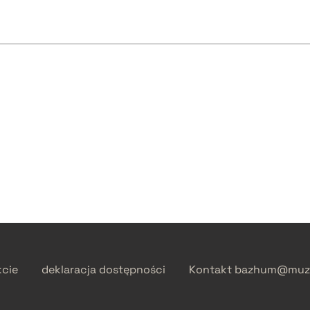
kcie
deklaracja dostępności
Kontakt
bazhum@muzh