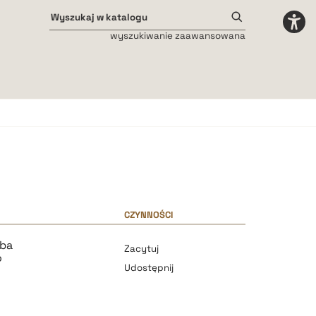
wyszukiwanie zaawansowana
Odstępy międzyliterowe
małe
średnie
duże
CZYNNOŚCI
uba
Zacytuj
o
Udostępnij