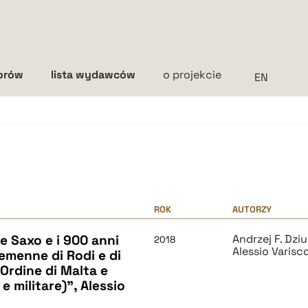
torów
lista wydawców
o projekcie
Interlinia
mała
średnia
duża
ROK
AUTORZY
de Saxo e i 900 anni
Andrzej F. Dzi
2018
Alessio Varisc
lemenne di Rodi e di
 Ordine di Malta e
e militare)", Alessio