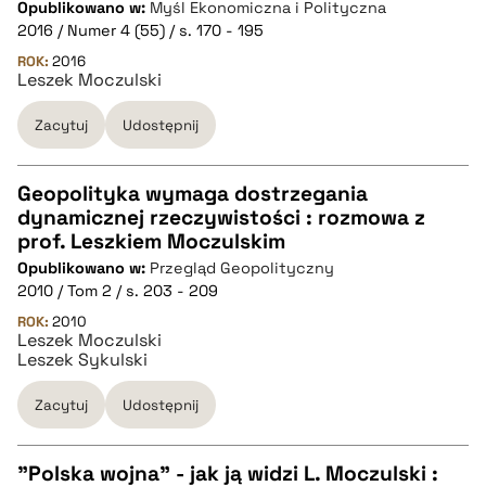
Opublikowano w:
Myśl Ekonomiczna i Polityczna
CZYSTY TEKST
2016 / Numer 4 (55) / s. 170 - 195
ROK:
2016
Leszek Moczulski
pobierz cytat
Zacytuj
Udostępnij
BIBTEX
Geopolityka wymaga dostrzegania
pobierz cytat
dynamicznej rzeczywistości : rozmowa z
CZYSTY TEKST
prof. Leszkiem Moczulskim
Opublikowano w:
Przegląd Geopolityczny
2010 / Tom 2 / s. 203 - 209
pobierz cytat
ROK:
2010
Leszek Moczulski
Leszek Sykulski
BIBTEX
Zacytuj
Udostępnij
pobierz cytat
"Polska wojna" - jak ją widzi L. Moczulski :