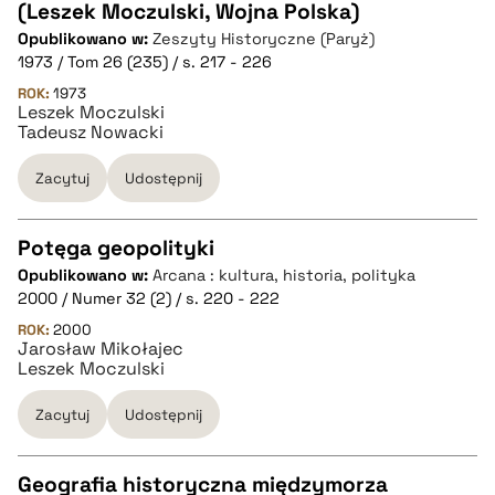
(Leszek Moczulski, Wojna Polska)
CZYSTY TEKST
Opublikowano w:
Zeszyty Historyczne (Paryż)
1973 / Tom 26 (235) / s. 217 - 226
pobierz cytat
ROK:
1973
Leszek Moczulski
Tadeusz Nowacki
BIBTEX
Zacytuj
Udostępnij
pobierz cytat
Potęga geopolityki
Opublikowano w:
Arcana : kultura, historia, polityka
CZYSTY TEKST
2000 / Numer 32 (2) / s. 220 - 222
ROK:
2000
Jarosław Mikołajec
pobierz cytat
Leszek Moczulski
Zacytuj
Udostępnij
BIBTEX
Geografia historyczna międzymorza
pobierz cytat