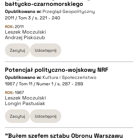
bałtycko-czarnomorskiego
CZYSTY TEKST
Opublikowano w:
Przegląd Geopolityczny
2011 / Tom 3 / s. 221 - 240
pobierz cytat
ROK:
2011
Leszek Moczulski
Andrzej Piskozub
BIBTEX
Zacytuj
Udostępnij
pobierz cytat
Potencjał polityczno-wojskowy NRF
Opublikowano w:
Kultura i Społeczeństwo
CZYSTY TEKST
1967 / Tom 11 / Numer 1 / s. 287 - 289
ROK:
1967
Leszek Moczulski
pobierz cytat
Longin Pastusiak
Zacytuj
Udostępnij
BIBTEX
"Byłem szefem sztabu Obrony Warszawy
pobierz cytat