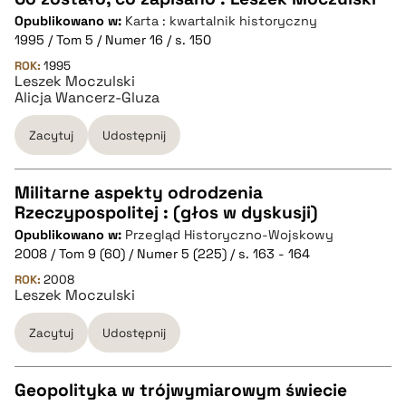
Opublikowano w:
Karta : kwartalnik historyczny
CZYSTY TEKST
1995 / Tom 5 / Numer 16 / s. 150
ROK:
1995
Leszek Moczulski
pobierz cytat
Alicja Wancerz-Gluza
Zacytuj
Udostępnij
BIBTEX
Militarne aspekty odrodzenia
pobierz cytat
Rzeczypospolitej : (głos w dyskusji)
CZYSTY TEKST
Opublikowano w:
Przegląd Historyczno-Wojskowy
2008 / Tom 9 (60) / Numer 5 (225) / s. 163 - 164
pobierz cytat
ROK:
2008
Leszek Moczulski
Zacytuj
Udostępnij
BIBTEX
pobierz cytat
Geopolityka w trójwymiarowym świecie