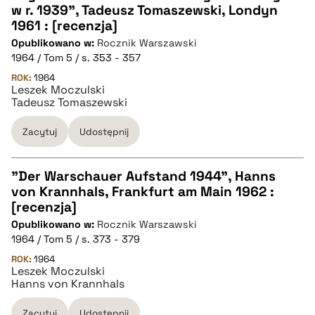
w r. 1939", Tadeusz Tomaszewski, Londyn
CZYSTY TEKST
1961 : [recenzja]
Opublikowano w:
Rocznik Warszawski
1964 / Tom 5 / s. 353 - 357
pobierz cytat
ROK:
1964
Leszek Moczulski
Tadeusz Tomaszewski
BIBTEX
Zacytuj
Udostępnij
pobierz cytat
"Der Warschauer Aufstand 1944", Hanns
von Krannhals, Frankfurt am Main 1962 :
CZYSTY TEKST
[recenzja]
Opublikowano w:
Rocznik Warszawski
1964 / Tom 5 / s. 373 - 379
pobierz cytat
ROK:
1964
Leszek Moczulski
Hanns von Krannhals
BIBTEX
Zacytuj
Udostępnij