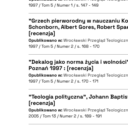
CZYSTY TEKST
1997 / Tom 5 / Numer 1 / s. 147 - 149
"Grzech pierworodny w nauczaniu Ko
Schonborn, Albert Gores, Robert Spa
BIBTEX
[recenzja]
CZYSTY TEKST
Opublikowano w:
Wrocławski Przegląd Teologicz
1997 / Tom 5 / Numer 2 / s. 168 - 170
"Dekalog jako norma życia i wolności
BIBTEX
Poznań 1997 : [recenzja]
Opublikowano w:
Wrocławski Przegląd Teologicz
CZYSTY TEKST
1997 / Tom 5 / Numer 2 / s. 170 - 171
"Teologia polityczna", Johann Baptis
[recenzja]
BIBTEX
Opublikowano w:
Wrocławski Przegląd Teologicz
CZYSTY TEKST
2005 / Tom 13 / Numer 2 / s. 189 - 191