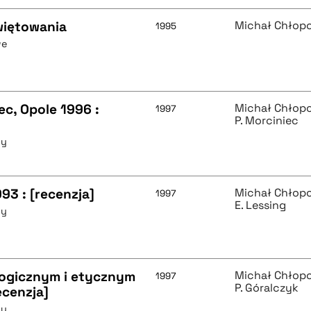
więtowania
Michał Chłop
1995
we
iec, Opole 1996 :
Michał Chłop
1997
P. Morciniec
ny
93 : [recenzja]
Michał Chłop
1997
E. Lessing
ny
logicznym i etycznym
Michał Chłop
1997
P. Góralczyk
ecenzja]
ny