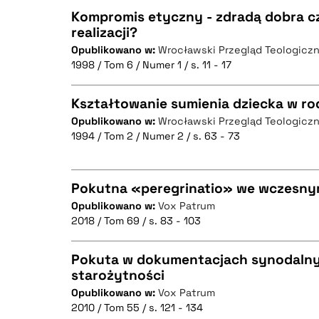
Kompromis etyczny - zdradą dobra c
realizacji?
Opublikowano w:
Wrocławski Przegląd Teologicz
CZYSTY TEKST
1998 / Tom 6 / Numer 1 / s. 11 - 17
Kształtowanie sumienia dziecka w ro
Opublikowano w:
Wrocławski Przegląd Teologicz
BIBTEX
1994 / Tom 2 / Numer 2 / s. 63 - 73
CZYSTY TEKST
Pokutna «peregrinatio» we wczesny
Opublikowano w:
Vox Patrum
BIBTEX
2018 / Tom 69 / s. 83 - 103
CZYSTY TEKST
Pokuta w dokumentacjach synodalnyc
starożytności
Opublikowano w:
Vox Patrum
CZYSTY TEKST
BIBTEX
2010 / Tom 55 / s. 121 - 134