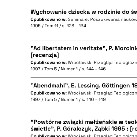
Wychowanie dziecka w rodzinie do ś
Opublikowano w:
Seminare. Poszukiwania nauko
BIBTEX
1995 / Tom 11 / s. 123 - 134
CZYSTY TEKST
"Ad libertatem in veritate", P. Morcin
[recenzja]
BIBTEX
Opublikowano w:
Wrocławski Przegląd Teologicz
CZYSTY TEKST
1997 / Tom 5 / Numer 1 / s. 144 - 146
"Abendmahl", E. Lessing, Göttingen 19
Opublikowano w:
Wrocławski Przegląd Teologicz
BIBTEX
1997 / Tom 5 / Numer 1 / s. 146 - 149
CZYSTY TEKST
"Powtórne związki małżeńskie w teo
świetle", P. Góralczyk, Ząbki 1995 : [r
BIBTEX
Opublikowano w:
Wrocławski Przegląd Teologicz