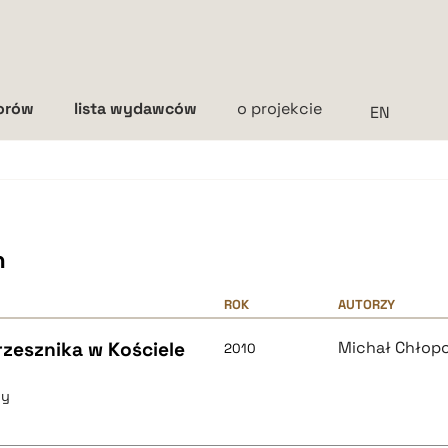
torów
lista wydawców
o projekcie
Interlinia
mała
średnia
duża
h
ROK
AUTORZY
rzesznika w Kościele
Michał Chłop
2010
ny