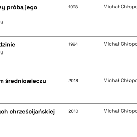
zy próbą jego
Michał Chłop
1998
ny
dzinie
Michał Chłop
1994
ny
m średniowieczu
Michał Chłop
2018
h chrześcijańskiej
Michał Chłop
2010