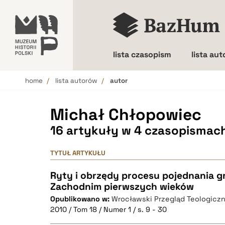
lista czasopism
lista au
home
lista autorów
autor
Wielkość liter
Michał Chłopowiec
16 artykuły w 4 czasopismac
TYTUŁ ARTYKUŁU
Ryty i obrzędy procesu pojednania g
Zachodnim pierwszych wieków
Opublikowano w:
Wrocławski Przegląd Teologicz
2010 / Tom 18 / Numer 1 / s. 9 - 30