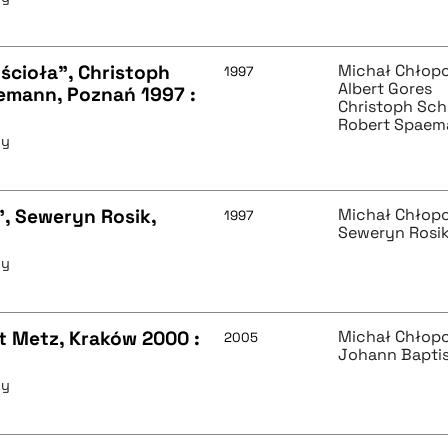
ścioła", Christoph
Michał Chłop
1997
Albert Gores
emann, Poznań 1997 :
Christoph Sc
Robert Spaem
ny
", Seweryn Rosik,
Michał Chłop
1997
Seweryn Rosi
ny
t Metz, Kraków 2000 :
Michał Chłop
2005
Johann Bapti
ny