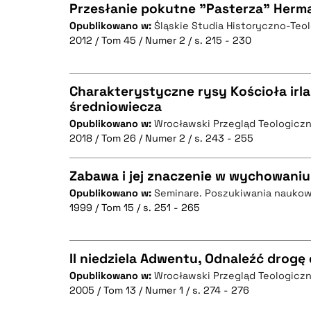
Przesłanie pokutne "Pasterza" Herm
Opublikowano w:
Śląskie Studia Historyczno-Teo
BIBTEX
2012 / Tom 45 / Numer 2 / s. 215 - 230
CZYSTY TEKST
Charakterystyczne rysy Kościoła ir
średniowiecza
BIBTEX
Opublikowano w:
Wrocławski Przegląd Teologicz
CZYSTY TEKST
2018 / Tom 26 / Numer 2 / s. 243 - 255
Zabawa i jej znaczenie w wychowaniu
Opublikowano w:
Seminare. Poszukiwania nauko
BIBTEX
1999 / Tom 15 / s. 251 - 265
CZYSTY TEKST
II niedziela Adwentu, Odnaleźć drogę
Opublikowano w:
Wrocławski Przegląd Teologicz
BIBTEX
2005 / Tom 13 / Numer 1 / s. 274 - 276
CZYSTY TEKST