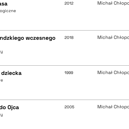
asa
Michał Chłop
2012
logiczne
landzkiego wczesnego
Michał Chłop
2018
ny
 dziecka
Michał Chłop
1999
we
 do Ojca
Michał Chłop
2005
ny