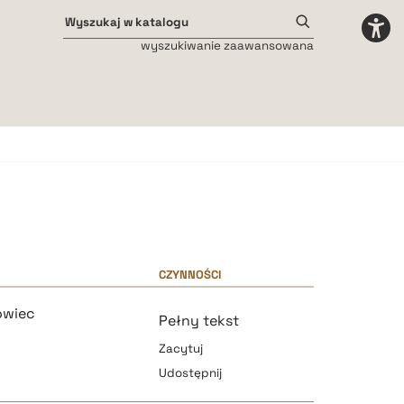
wyszukiwanie zaawansowana
Odstępy międzyliterowe
małe
średnie
duże
CZYNNOŚCI
owiec
Pełny tekst
Zacytuj
Udostępnij