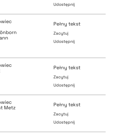
Udostępnij
pobierz cytat
pobierz cytat
owiec
Pełny tekst
hönborn
Zacytuj
ann
Udostępnij
pobierz cytat
pobierz cytat
owiec
Pełny tekst
k
Zacytuj
pobierz cytat
Udostępnij
pobierz cytat
owiec
Pełny tekst
st Metz
Zacytuj
Udostępnij
pobierz cytat
pobierz cytat