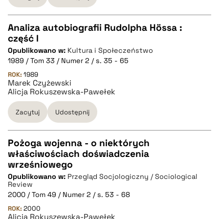
pobierz cytat
Analiza autobiografii Rudolpha Hössa :
część I
CZYSTY TEKST
Opublikowano w:
Kultura i Społeczeństwo
1989 / Tom 33 / Numer 2 / s. 35 - 65
pobierz cytat
ROK:
1989
Marek Czyżewski
Alicja Rokuszewska-Pawełek
BIBTEX
Zacytuj
Udostępnij
pobierz cytat
Pożoga wojenna - o niektórych
właściwościach doświadczenia
CZYSTY TEKST
wrześniowego
Opublikowano w:
Przegląd Socjologiczny / Sociological
Review
pobierz cytat
2000 / Tom 49 / Numer 2 / s. 53 - 68
ROK:
2000
Alicja Rokuszewska-Pawełek