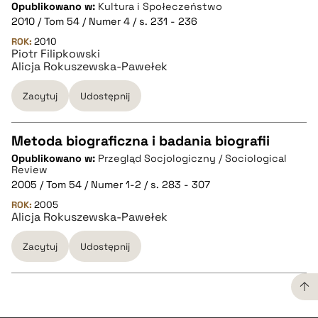
Opublikowano w:
Kultura i Społeczeństwo
2010 / Tom 54 / Numer 4 / s. 231 - 236
pobierz cytat
ROK:
2010
Piotr Filipkowski
Alicja Rokuszewska-Pawełek
BIBTEX
Zacytuj
Udostępnij
pobierz cytat
Metoda biograficzna i badania biografii
Opublikowano w:
Przegląd Socjologiczny / Sociological
CZYSTY TEKST
Review
2005 / Tom 54 / Numer 1-2 / s. 283 - 307
ROK:
2005
pobierz cytat
Alicja Rokuszewska-Pawełek
Zacytuj
Udostępnij
BIBTEX
pobierz cytat