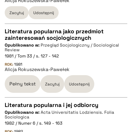
Alicja Rokuszewska-Pawełek
Zacytuj
Udostępnij
BIBTEX
Literatura popularna jako przedmiot
pobierz cytat
zainteresowań socjologicznych
CZYSTY TEKST
Opublikowano w:
Przegląd Socjologiczny / Sociological
Review
1981 / Tom 33 / s. 127 - 142
pobierz cytat
ROK:
1981
Alicja Rokuszewska-Pawełek
BIBTEX
Pełny tekst
Zacytuj
Udostępnij
pobierz cytat
Literatura popularna i jej odbiorcy
Opublikowano w:
Acta Universitatis Lodziensis. Folia
CZYSTY TEKST
Sociologica
1982 / Numer 6 / s. 149 - 163
ROK:
1982