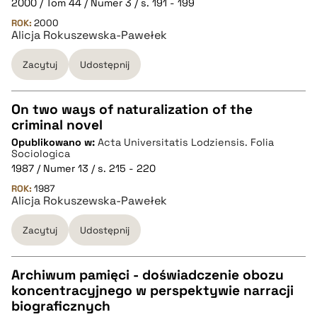
2000 / Tom 44 / Numer 3 / s. 191 - 199
ROK:
2000
Alicja Rokuszewska-Pawełek
BIBTEX
Zacytuj
Udostępnij
pobierz cytat
On two ways of naturalization of the
criminal novel
CZYSTY TEKST
Opublikowano w:
Acta Universitatis Lodziensis. Folia
Sociologica
1987 / Numer 13 / s. 215 - 220
pobierz cytat
ROK:
1987
Alicja Rokuszewska-Pawełek
BIBTEX
Zacytuj
Udostępnij
pobierz cytat
Archiwum pamięci - doświadczenie obozu
koncentracyjnego w perspektywie narracji
CZYSTY TEKST
biograficznych