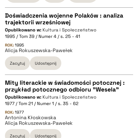
Doświadczenia wojenne Polaków : analiza
trajektorii wrześniowej
CZYSTY TEKST
Opublikowano w:
Kultura i Społeczeństwo
1995 / Tom 39 / Numer 4 / s. 25 - 41
pobierz cytat
ROK:
1995
Alicja Rokuszewska-Pawełek
Zacytuj
Udostępnij
BIBTEX
pobierz cytat
Mity literackie w świadomości potocznej :
przykład potocznego odbioru "Wesela"
CZYSTY TEKST
Opublikowano w:
Kultura i Społeczeństwo
1977 / Tom 21 / Numer 1 / s. 35 - 62
pobierz cytat
ROK:
1977
Antonina Kłoskowska
Alicja Rokuszewska-Pawełek
BIBTEX
Zacytuj
Udostępnij