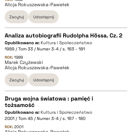
pobierz cytat
Alicja Rokuszewska-Pawełek
Zacytuj
Udostępnij
BIBTEX
Analiza autobiografii Rudolpha Hössa. Cz. 2
pobierz cytat
Opublikowano w:
Kultura i Społeczeństwo
CZYSTY TEKST
1989 / Tom 33 / Numer 3-4 / s. 163 - 181
ROK:
1989
Marek Czyżewski
pobierz cytat
Alicja Rokuszewska-Pawełek
Zacytuj
Udostępnij
BIBTEX
Druga wojna światowa : pamięć i
pobierz cytat
tożsamość
CZYSTY TEKST
Opublikowano w:
Kultura i Społeczeństwo
2001 / Tom 45 / Numer 3-4 / s. 167 - 180
pobierz cytat
ROK:
2001
Alicja Rokuszewska-Pawełek