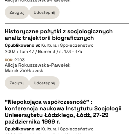
Zacytuj
Udostępnij
BIBTEX
pobierz cytat
Historyczne pożytki z socjologicznych
analiz trajektorii biograficznych
CZYSTY TEKST
Opublikowano w:
Kultura i Społeczeństwo
2003 / Tom 47 / Numer 3 / s. 173 - 175
pobierz cytat
ROK:
2003
Alicja Rokuszewska-Pawełek
Marek Ziółkowski
BIBTEX
Zacytuj
Udostępnij
pobierz cytat
"Niepokojąca współczesność" :
konferencja naukowa Instytutu Socjologii
CZYSTY TEKST
Uniwersytetu Łódzkiego, Łódź, 27-29
października 1999 r.
Opublikowano w:
Kultura i Społeczeństwo
pobierz cytat