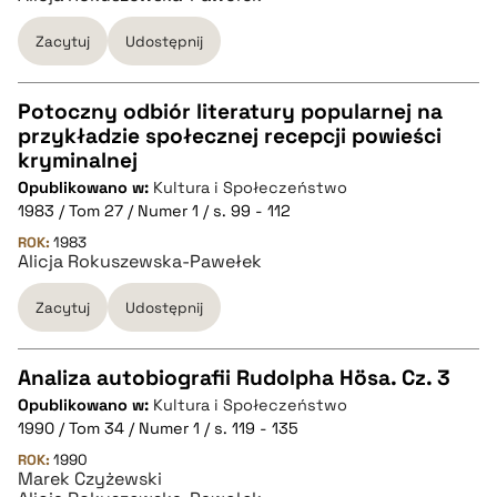
BIBTEX
Zacytuj
Udostępnij
pobierz cytat
Potoczny odbiór literatury popularnej na
przykładzie społecznej recepcji powieści
CZYSTY TEKST
kryminalnej
Opublikowano w:
Kultura i Społeczeństwo
1983 / Tom 27 / Numer 1 / s. 99 - 112
pobierz cytat
ROK:
1983
Alicja Rokuszewska-Pawełek
BIBTEX
Zacytuj
Udostępnij
pobierz cytat
Analiza autobiografii Rudolpha Hösa. Cz. 3
Opublikowano w:
Kultura i Społeczeństwo
CZYSTY TEKST
1990 / Tom 34 / Numer 1 / s. 119 - 135
ROK:
1990
Marek Czyżewski
pobierz cytat