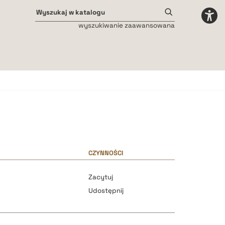
wyszukiwanie zaawansowana
Odstępy międzyliterowe
małe
średnie
duże
CZYNNOŚCI
Zacytuj
Udostępnij