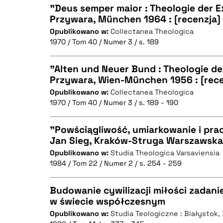
"Deus semper maior : Theologie der Ex
Przywara, München 1964 : [recenzja]
BIBTEX
Opublikowano w:
Collectanea Theologica
CZYSTY TEKST
1970 / Tom 40 / Numer 3 / s. 189
"Alten und Neuer Bund : Theologie de
Przywara, Wien-München 1956 : [rece
BIBTEX
Opublikowano w:
Collectanea Theologica
CZYSTY TEKST
1970 / Tom 40 / Numer 3 / s. 189 - 190
"Powściągliwość, umiarkowanie i prac
Jan Sieg, Kraków-Struga Warszawska 
BIBTEX
Opublikowano w:
Studia Theologica Varsaviensia
CZYSTY TEKST
1984 / Tom 22 / Numer 2 / s. 254 - 259
Budowanie cywilizacji miłości zadan
w świecie współczesnym
BIBTEX
Opublikowano w:
Studia Teologiczne : Białystok
CZYSTY TEKST