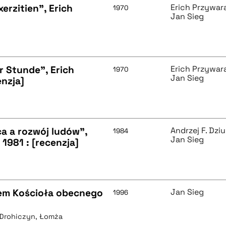
erzitien", Erich
Erich Przywar
1970
Jan Sieg
r Stunde", Erich
Erich Przywar
1970
Jan Sieg
nzja]
a a rozwój ludów",
Andrzej F. Dzi
1984
Jan Sieg
1981 : [recenzja]
iem Kościoła obecnego
Jan Sieg
1996
, Drohiczyn, Łomża