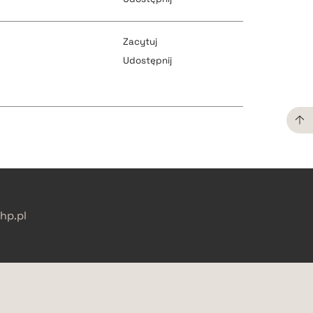
pobierz cytat
pobierz cytat
Zacytuj
Udostępnij
pobierz cytat
pobierz cytat
pobierz cytat
pobierz cytat
p.pl
pobierz cytat