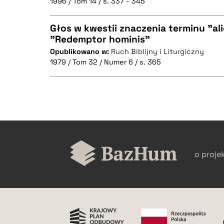
1996 / Tom 14 / s. 337 - 345
Głos w kwestii znaczenia terminu "al
"Redemptor hominis"
BIBTEX
Opublikowano w:
Ruch Biblijny i Liturgiczny
CZYSTY TEKST
1979 / Tom 32 / Numer 6 / s. 365
BIBTEX
CZYSTY TEKST
o proje
BIBTEX