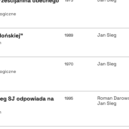
rześcijanina obecnego
1973
logiczne
lońskiej"
Jan Sieg
1989
m
Jan Sieg
1970
logiczne
Sieg SJ odpowiada na
Roman Darows
1995
Jan Sieg
m