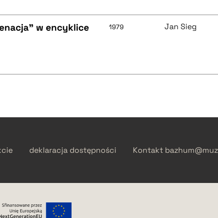
ienacja" w encyklice
Jan Sieg
1979
kcie
deklaracja dostępności
Kontakt
bazhum@muzh