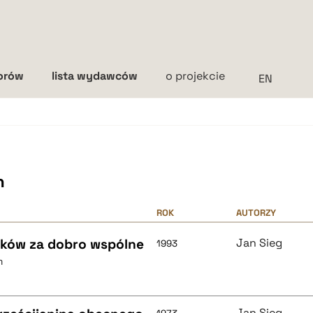
torów
lista wydawców
o projekcie
Interlinia
mała
średnia
duża
h
ROK
AUTORZY
ików za dobro wspólne
Jan Sieg
1993
m
Jan Sieg