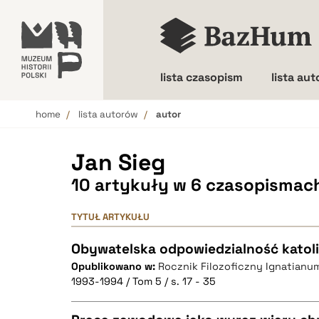
lista czasopism
lista au
home
lista autorów
autor
Wielkość liter
Jan Sieg
10 artykuły w 6 czasopismac
TYTUŁ ARTYKUŁU
Obywatelska odpowiedzialność katol
Opublikowano w:
Rocznik Filozoficzny Ignatianu
1993-1994 / Tom 5 / s. 17 - 35