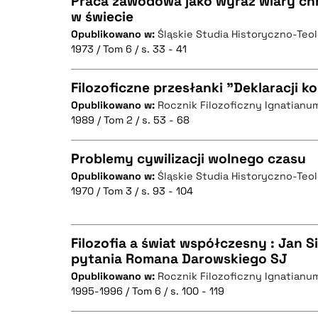
Praca zawodowa jako wyraz wiary ch
w świecie
Opublikowano w:
Śląskie Studia Historyczno-Teo
CZYSTY TEKST
1973 / Tom 6 / s. 33 - 41
Filozoficzne przesłanki "Deklaracji ko
Opublikowano w:
Rocznik Filozoficzny Ignatianu
BIBTEX
1989 / Tom 2 / s. 53 - 68
CZYSTY TEKST
Problemy cywilizacji wolnego czasu
Opublikowano w:
Śląskie Studia Historyczno-Teo
1970 / Tom 3 / s. 93 - 104
CZYSTY TEKST
BIBTEX
Filozofia a świat współczesny : Jan 
pytania Romana Darowskiego SJ
BIBTEX
Opublikowano w:
Rocznik Filozoficzny Ignatianu
CZYSTY TEKST
1995-1996 / Tom 6 / s. 100 - 119