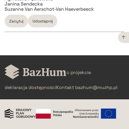
Janina Sendecka
Suzanne Van Aerschot-Van Haeverbeeck
Zacytuj
Udostępnij
CZYSTY TEKST
pobierz cytat
o projekcie
BIBTEX
deklaracja dostępności
Kontakt
bazhum@muzhp.pl
pobierz cytat