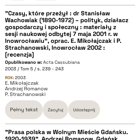
"Czasy, które przeżył : dr Stanisław
Wachowiak (1890-1972) – polityk, działacz
CZYSTY TEKST
gospodarczy i społeczny : materiały z
sesji naukowej odbytej 7 maja 2001 r. w
Inowrocławiu", oprac. E. Mikołajczak i P.
pobierz cytat
Strachanowski, Inowrocław 2002 :
[recenzja]
Opublikowano w:
BIBTEX
Acta Cassubiana
2003 / Tom 5 / s. 239 - 243
ROK:
2003
pobierz cytat
E. Mikołajczak
Andrzej Romanow
P. Strachanowski
Pełny tekst
Zacytuj
Udostępnij
"Prasa polska w Wolnym Mieście Gdańsku.
1920-1939", Andrzej Romanow, Gdańsk