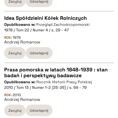
Zacytuj
Udostępnij
pobierz cytat
Idea Spółdzielni Kółek Rolniczych
Opublikowano w:
Przegląd Zachodniopomorski
CZYSTY TEKST
1978 / Tom 22 / Numer 4 / s. 29 - 47
ROK:
1978
Andrzej Romanow
pobierz cytat
Zacytuj
Udostępnij
BIBTEX
Prasa pomorska w latach 1848-1939 : stan
pobierz cytat
badań i perspektywy badawcze
CZYSTY TEKST
Opublikowano w:
Rocznik Historii Prasy Polskiej
2010 / Tom 13 / Numer 1-2 (25-26) / s. 69 - 79
pobierz cytat
ROK:
2010
Andrzej Romanow
Zacytuj
Udostępnij
BIBTEX