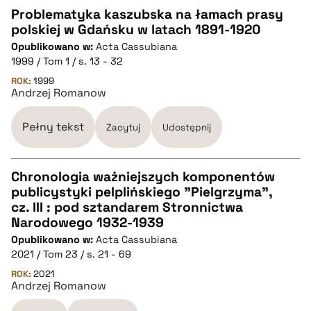
Problematyka kaszubska na łamach prasy
polskiej w Gdańsku w latach 1891-1920
CZYSTY TEKST
Opublikowano w:
Acta Cassubiana
1999 / Tom 1 / s. 13 - 32
pobierz cytat
ROK:
1999
Andrzej Romanow
BIBTEX
Pełny tekst
Zacytuj
Udostępnij
pobierz cytat
Chronologia ważniejszych komponentów
publicystyki pelplińskiego "Pielgrzyma",
CZYSTY TEKST
cz. III : pod sztandarem Stronnictwa
Narodowego 1932-1939
Opublikowano w:
Acta Cassubiana
pobierz cytat
2021 / Tom 23 / s. 21 - 69
ROK:
2021
Andrzej Romanow
BIBTEX