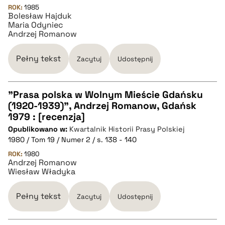
ROK:
1985
Bolesław Hajduk
BIBTEX
Maria Odyniec
Andrzej Romanow
pobierz cytat
Pełny tekst
Zacytuj
Udostępnij
"Prasa polska w Wolnym Mieście Gdańsku
(1920-1939)", Andrzej Romanow, Gdańsk
CZYSTY TEKST
1979 : [recenzja]
Opublikowano w:
Kwartalnik Historii Prasy Polskiej
1980 / Tom 19 / Numer 2 / s. 138 - 140
pobierz cytat
ROK:
1980
Andrzej Romanow
Wiesław Władyka
BIBTEX
Pełny tekst
Zacytuj
Udostępnij
pobierz cytat