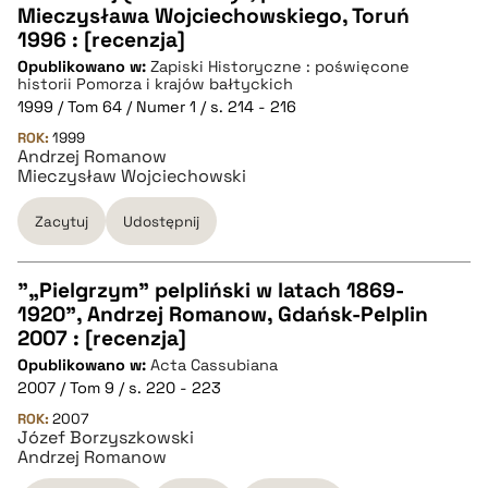
Mieczysława Wojciechowskiego, Toruń
1996 : [recenzja]
pobierz cytat
Opublikowano w:
Zapiski Historyczne : poświęcone
historii Pomorza i krajów bałtyckich
1999 / Tom 64 / Numer 1 / s. 214 - 216
BIBTEX
ROK:
1999
Andrzej Romanow
Mieczysław Wojciechowski
pobierz cytat
Zacytuj
Udostępnij
"„Pielgrzym” pelpliński w latach 1869-
1920", Andrzej Romanow, Gdańsk-Pelplin
CZYSTY TEKST
2007 : [recenzja]
Opublikowano w:
Acta Cassubiana
2007 / Tom 9 / s. 220 - 223
pobierz cytat
ROK:
2007
Józef Borzyszkowski
Andrzej Romanow
BIBTEX