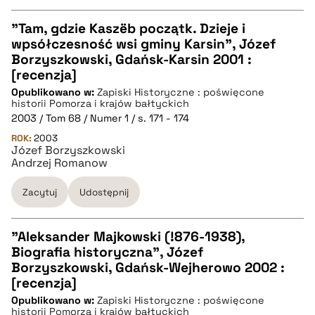
"Tam, gdzie Kaszëb początk. Dzieje i
wpsółczesność wsi gminy Karsin", Józef
CZYSTY TEKST
Borzyszkowski, Gdańsk-Karsin 2001 :
[recenzja]
Opublikowano w:
Zapiski Historyczne : poświęcone
pobierz cytat
historii Pomorza i krajów bałtyckich
2003 / Tom 68 / Numer 1 / s. 171 - 174
ROK:
BIBTEX
2003
Józef Borzyszkowski
Andrzej Romanow
pobierz cytat
Zacytuj
Udostępnij
"Aleksander Majkowski (!876-1938),
Biografia historyczna", Józef
CZYSTY TEKST
Borzyszkowski, Gdańsk-Wejherowo 2002 :
[recenzja]
Opublikowano w:
Zapiski Historyczne : poświęcone
pobierz cytat
historii Pomorza i krajów bałtyckich