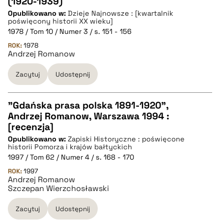
(1920-1939)
CZYSTY TEKST
Opublikowano w:
Dzieje Najnowsze : [kwartalnik
poświęcony historii XX wieku]
1978 / Tom 10 / Numer 3 / s. 151 - 156
pobierz cytat
ROK:
1978
Andrzej Romanow
BIBTEX
Zacytuj
Udostępnij
pobierz cytat
"Gdańska prasa polska 1891-1920",
Andrzej Romanow, Warszawa 1994 :
CZYSTY TEKST
[recenzja]
Opublikowano w:
Zapiski Historyczne : poświęcone
historii Pomorza i krajów bałtyckich
pobierz cytat
1997 / Tom 62 / Numer 4 / s. 168 - 170
ROK:
1997
Andrzej Romanow
BIBTEX
Szczepan Wierzchosławski
Zacytuj
Udostępnij
pobierz cytat