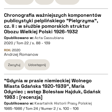
pobierz cytat
Chronografia ważniejszych komponentów
publicystyki pelplińskiego "Pielgrzyma",
CZYSTY TEKST
cz. II : w służbie pomorskich struktur
Obozu Wielkiej Polski 1926-1932
Opublikowano w:
Acta Cassubiana
pobierz cytat
2020 / Tom 22 / s. 88 - 139
ROK:
2020
Andrzej Romanow
BIBTEX
Zacytuj
Udostępnij
pobierz cytat
"Gdynia w prasie niemieckiej Wolnego
Miasta Gdańska 1920-1939", Maria
CZYSTY TEKST
Odyniec ; wstęp Bolesław Hajduk, Gdańsk
1983 : [recenzja]
Opublikowano w:
Kwartalnik Historii Prasy Polskiej
pobierz cytat
1985-1986 / Tom 24 / Numer 2 / s. 100 - 106