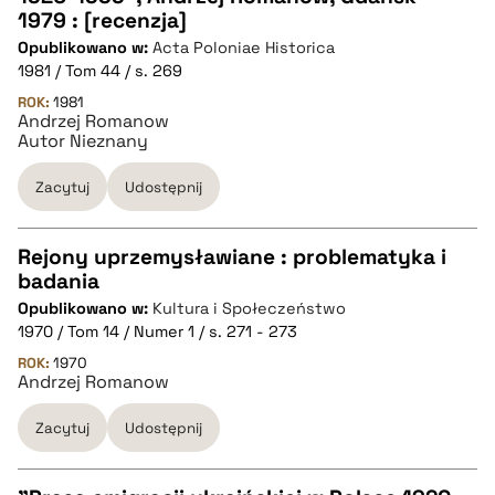
CZYSTY TEKST
1979 : [recenzja]
Opublikowano w:
Acta Poloniae Historica
1981 / Tom 44 / s. 269
pobierz cytat
ROK:
1981
Andrzej Romanow
Autor Nieznany
BIBTEX
Zacytuj
Udostępnij
pobierz cytat
Rejony uprzemysławiane : problematyka i
badania
CZYSTY TEKST
Opublikowano w:
Kultura i Społeczeństwo
1970 / Tom 14 / Numer 1 / s. 271 - 273
pobierz cytat
ROK:
1970
Andrzej Romanow
Zacytuj
Udostępnij
BIBTEX
pobierz cytat