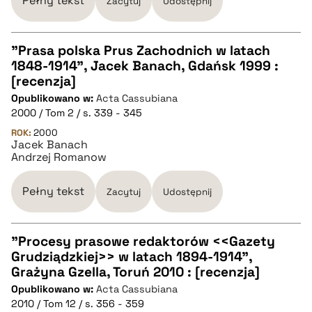
Pełny tekst
Zacytuj
Udostępnij
pobierz cytat
"Prasa polska Prus Zachodnich w latach
1848-1914", Jacek Banach, Gdańsk 1999 :
CZYSTY TEKST
[recenzja]
Opublikowano w:
Acta Cassubiana
2000 / Tom 2 / s. 339 - 345
pobierz cytat
ROK:
2000
Jacek Banach
Andrzej Romanow
BIBTEX
Pełny tekst
Zacytuj
Udostępnij
pobierz cytat
"Procesy prasowe redaktorów <<Gazety
Grudziądzkiej>> w latach 1894-1914",
CZYSTY TEKST
Grażyna Gzella, Toruń 2010 : [recenzja]
Opublikowano w:
Acta Cassubiana
2010 / Tom 12 / s. 356 - 359
pobierz cytat