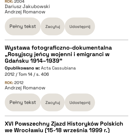
ROK:
2004
Dariusz Jakubowski
Andrzej Romanow
BIBTEX
Pełny tekst
Zacytuj
Udostępnij
pobierz cytat
Wystawa fotograficzno-dokumentalna
„Rosyjscy jeńcy wojenni i emigranci w
CZYSTY TEKST
Gdańsku 1914–1939”
Opublikowano w:
Acta Cassubiana
2012 / Tom 14 / s. 406
pobierz cytat
ROK:
2012
Andrzej Romanow
BIBTEX
Pełny tekst
Zacytuj
Udostępnij
pobierz cytat
XVI Powszechny Zjazd Historyków Polskich
we Wrocławiu (15-18 września 1999 r.)