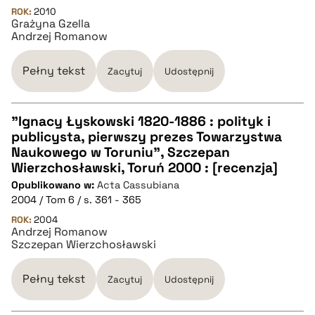
ROK:
2010
Grażyna Gzella
Andrzej Romanow
BIBTEX
Pełny tekst
Zacytuj
Udostępnij
pobierz cytat
"Ignacy Łyskowski 1820-1886 : polityk i
publicysta, pierwszy prezes Towarzystwa
CZYSTY TEKST
Naukowego w Toruniu", Szczepan
Wierzchosławski, Toruń 2000 : [recenzja]
Opublikowano w:
Acta Cassubiana
pobierz cytat
2004 / Tom 6 / s. 361 - 365
ROK:
2004
Andrzej Romanow
BIBTEX
Szczepan Wierzchosławski
pobierz cytat
Pełny tekst
Zacytuj
Udostępnij