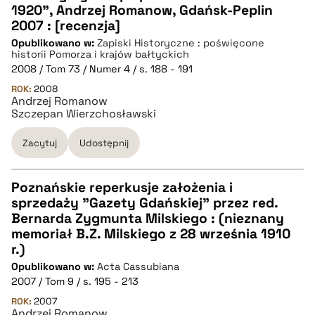
1920", Andrzej Romanow, Gdańsk-Peplin
CZYSTY TEKST
2007 : [recenzja]
Opublikowano w:
Zapiski Historyczne : poświęcone
historii Pomorza i krajów bałtyckich
pobierz cytat
2008 / Tom 73 / Numer 4 / s. 188 - 191
ROK:
2008
Andrzej Romanow
BIBTEX
Szczepan Wierzchosławski
Zacytuj
Udostępnij
pobierz cytat
Poznańskie reperkusje założenia i
sprzedaży "Gazety Gdańskiej" przez red.
CZYSTY TEKST
Bernarda Zygmunta Milskiego : (nieznany
memoriał B.Z. Milskiego z 28 września 1910
r.)
pobierz cytat
Opublikowano w:
Acta Cassubiana
2007 / Tom 9 / s. 195 - 213
BIBTEX
ROK:
2007
Andrzej Romanow