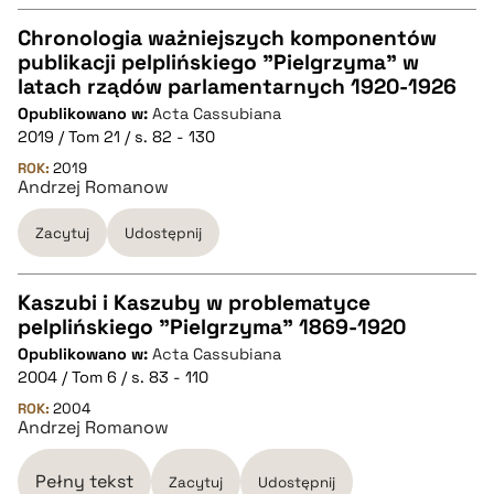
pobierz cytat
Chronologia ważniejszych komponentów
publikacji pelplińskiego "Pielgrzyma" w
CZYSTY TEKST
latach rządów parlamentarnych 1920-1926
Opublikowano w:
Acta Cassubiana
2019 / Tom 21 / s. 82 - 130
pobierz cytat
ROK:
2019
Andrzej Romanow
BIBTEX
Zacytuj
Udostępnij
pobierz cytat
Kaszubi i Kaszuby w problematyce
pelplińskiego "Pielgrzyma" 1869-1920
CZYSTY TEKST
Opublikowano w:
Acta Cassubiana
2004 / Tom 6 / s. 83 - 110
pobierz cytat
ROK:
2004
Andrzej Romanow
BIBTEX
Pełny tekst
Zacytuj
Udostępnij