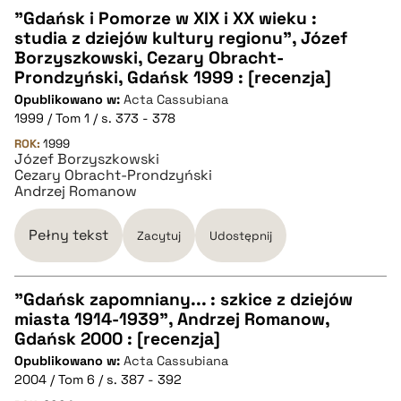
"Gdańsk i Pomorze w XIX i XX wieku :
studia z dziejów kultury regionu", Józef
CZYSTY TEKST
Borzyszkowski, Cezary Obracht-
Prondzyński, Gdańsk 1999 : [recenzja]
Opublikowano w:
Acta Cassubiana
pobierz cytat
1999 / Tom 1 / s. 373 - 378
ROK:
1999
Józef Borzyszkowski
BIBTEX
Cezary Obracht-Prondzyński
Andrzej Romanow
pobierz cytat
Pełny tekst
Zacytuj
Udostępnij
"Gdańsk zapomniany... : szkice z dziejów
miasta 1914-1939", Andrzej Romanow,
CZYSTY TEKST
Gdańsk 2000 : [recenzja]
Opublikowano w:
Acta Cassubiana
2004 / Tom 6 / s. 387 - 392
pobierz cytat