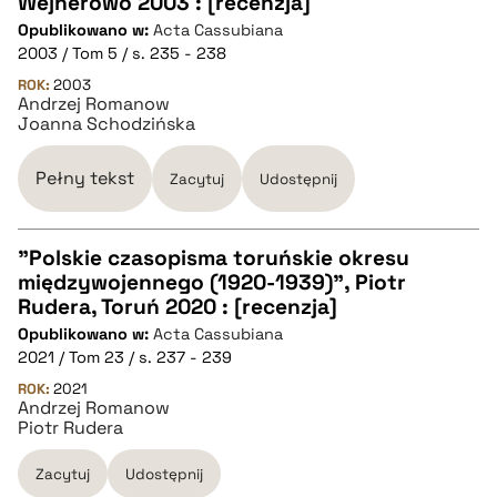
Wejherowo 2003 : [recenzja]
Opublikowano w:
Acta Cassubiana
pobierz cytat
2003 / Tom 5 / s. 235 - 238
ROK:
2003
Andrzej Romanow
BIBTEX
Joanna Schodzińska
pobierz cytat
Pełny tekst
Zacytuj
Udostępnij
"Polskie czasopisma toruńskie okresu
międzywojennego (1920-1939)", Piotr
CZYSTY TEKST
Rudera, Toruń 2020 : [recenzja]
Opublikowano w:
Acta Cassubiana
2021 / Tom 23 / s. 237 - 239
pobierz cytat
ROK:
2021
Andrzej Romanow
Piotr Rudera
BIBTEX
Zacytuj
Udostępnij
pobierz cytat