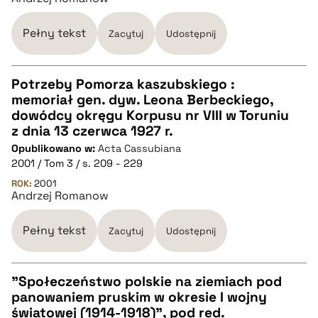
pobierz cytat
Pełny tekst
Zacytuj
Udostępnij
Potrzeby Pomorza kaszubskiego :
memoriał gen. dyw. Leona Berbeckiego,
CZYSTY TEKST
dowódcy okręgu Korpusu nr VIII w Toruniu
z dnia 13 czerwca 1927 r.
Opublikowano w:
Acta Cassubiana
pobierz cytat
2001 / Tom 3 / s. 209 - 229
ROK:
2001
Andrzej Romanow
BIBTEX
Pełny tekst
Zacytuj
Udostępnij
pobierz cytat
"Społeczeństwo polskie na ziemiach pod
panowaniem pruskim w okresie I wojny
CZYSTY TEKST
światowej (1914-1918)", pod red.