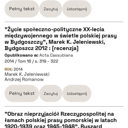
Pełny tekst
Zacytuj
Udostępnij
pobierz cytat
"Życie społeczno-polityczne XX-lecia
międzywojennego w świetle polskiej prasy
CZYSTY TEKST
w Bydgoszczy", Marek K. Jeleniewski,
Bydgoszcz 2012 : [recenzja]
Opublikowano w:
Acta Cassubiana
pobierz cytat
2014 / Tom 16 / s. 319 - 322
ROK:
2014
Marek K. Jeleniewski
BIBTEX
Andrzej Romanow
pobierz cytat
Pełny tekst
Zacytuj
Udostępnij
"Obraz nieprzyjaciół Rzeczypospolitej na
łamach polskiej prasy pomorskiej w latach
CZYSTY TEKST
1920-1939 oraz 1945-1948", Ryszard