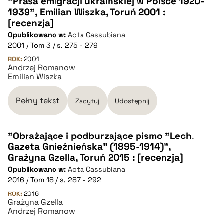
"Prasa emigracji ukraińskiej w Polsce 1920-
1939", Emilian Wiszka, Toruń 2001 :
CZYSTY TEKST
[recenzja]
Opublikowano w:
Acta Cassubiana
2001 / Tom 3 / s. 275 - 279
pobierz cytat
ROK:
2001
Andrzej Romanow
Emilian Wiszka
BIBTEX
Pełny tekst
Zacytuj
Udostępnij
pobierz cytat
"Obrażające i podburzające pismo "Lech.
Gazeta Gnieźnieńska" (1895-1914)",
CZYSTY TEKST
Grażyna Gzella, Toruń 2015 : [recenzja]
Opublikowano w:
Acta Cassubiana
2016 / Tom 18 / s. 287 - 292
pobierz cytat
ROK:
2016
Grażyna Gzella
Andrzej Romanow
BIBTEX