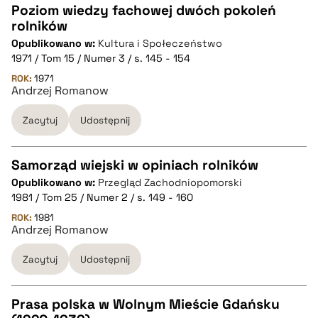
Poziom wiedzy fachowej dwóch pokoleń
rolników
CZYSTY TEKST
Opublikowano w:
Kultura i Społeczeństwo
1971 / Tom 15 / Numer 3 / s. 145 - 154
pobierz cytat
ROK:
1971
Andrzej Romanow
Zacytuj
Udostępnij
BIBTEX
pobierz cytat
Samorząd wiejski w opiniach rolników
Opublikowano w:
Przegląd Zachodniopomorski
CZYSTY TEKST
1981 / Tom 25 / Numer 2 / s. 149 - 160
ROK:
1981
Andrzej Romanow
pobierz cytat
Zacytuj
Udostępnij
BIBTEX
Prasa polska w Wolnym Mieście Gdańsku
pobierz cytat