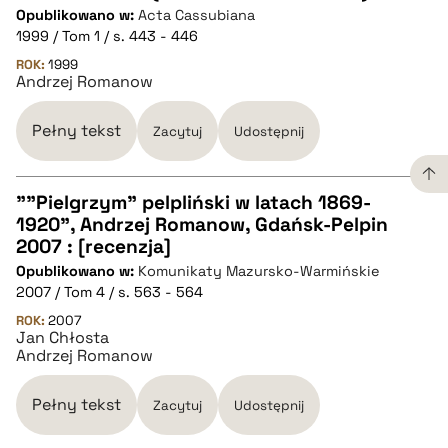
CZYSTY TEKST
Opublikowano w:
Acta Cassubiana
1999 / Tom 1 / s. 443 - 446
pobierz cytat
ROK:
1999
Andrzej Romanow
BIBTEX
Pełny tekst
Zacytuj
Udostępnij
pobierz cytat
""Pielgrzym" pelpliński w latach 1869-
1920", Andrzej Romanow, Gdańsk-Pelpin
CZYSTY TEKST
2007 : [recenzja]
Opublikowano w:
Komunikaty Mazursko-Warmińskie
2007 / Tom 4 / s. 563 - 564
pobierz cytat
ROK:
2007
Jan Chłosta
Andrzej Romanow
BIBTEX
Pełny tekst
Zacytuj
Udostępnij
pobierz cytat