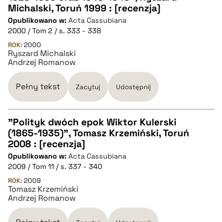
Michalski, Toruń 1999 : [recenzja]
Opublikowano w:
Acta Cassubiana
pobierz cytat
2000 / Tom 2 / s. 333 - 338
ROK:
2000
Ryszard Michalski
BIBTEX
Andrzej Romanow
pobierz cytat
Pełny tekst
Zacytuj
Udostępnij
"Polityk dwóch epok Wiktor Kulerski
(1865-1935)", Tomasz Krzemiński, Toruń
CZYSTY TEKST
2008 : [recenzja]
Opublikowano w:
Acta Cassubiana
2009 / Tom 11 / s. 337 - 340
pobierz cytat
ROK:
2009
Tomasz Krzemiński
Andrzej Romanow
BIBTEX