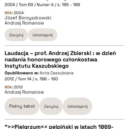
2004 / Tom 69 / Numer 4 / s. 185 - 188
ROK:
BIBTEX
2004
Józef Borzyszkowski
Andrzej Romanow
pobierz cytat
Zacytuj
Udostępnij
Laudacja – prof. Andrzej Zbierski : w dzień
nadania honorowego członkostwa
CZYSTY TEKST
Instytutu Kaszubskiego
Opublikowano w:
Acta Cassubiana
2012 / Tom 14 / s. 188 - 190
pobierz cytat
ROK:
2012
Andrzej Romanow
BIBTEX
Pełny tekst
Zacytuj
Udostępnij
pobierz cytat
">>Pielgrzym<< pelpiński w latach 1869-