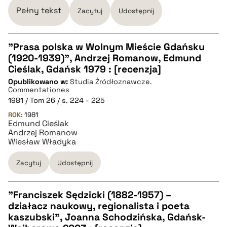
Pełny tekst
Zacytuj
Udostępnij
pobierz cytat
"Prasa polska w Wolnym Mieście Gdańsku
(1920-1939)", Andrzej Romanow, Edmund
CZYSTY TEKST
Cieślak, Gdańsk 1979 : [recenzja]
Opublikowano w:
Studia Źródłoznawcze.
Commentationes
pobierz cytat
1981 / Tom 26 / s. 224 - 225
ROK:
1981
Edmund Cieślak
BIBTEX
Andrzej Romanow
Wiesław Władyka
pobierz cytat
Zacytuj
Udostępnij
"Franciszek Sędzicki (1882-1957) –
działacz naukowy, regionalista i poeta
CZYSTY TEKST
kaszubski", Joanna Schodzińska, Gdańsk-