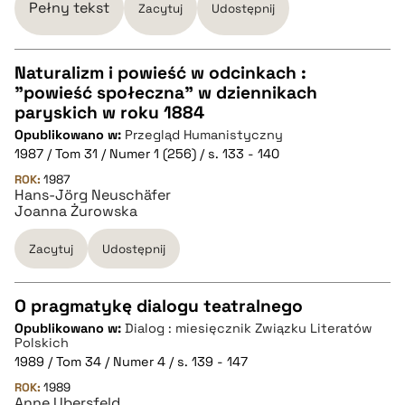
Pełny tekst
Zacytuj
Udostępnij
pobierz cytat
Naturalizm i powieść w odcinkach :
"powieść społeczna" w dziennikach
CZYSTY TEKST
paryskich w roku 1884
Opublikowano w:
Przegląd Humanistyczny
1987 / Tom 31 / Numer 1 (256) / s. 133 - 140
pobierz cytat
ROK:
1987
Hans-Jörg Neuschäfer
Joanna Żurowska
BIBTEX
Zacytuj
Udostępnij
pobierz cytat
O pragmatykę dialogu teatralnego
Opublikowano w:
Dialog : miesięcznik Związku Literatów
CZYSTY TEKST
Polskich
1989 / Tom 34 / Numer 4 / s. 139 - 147
ROK:
1989
pobierz cytat
Anne Ubersfeld