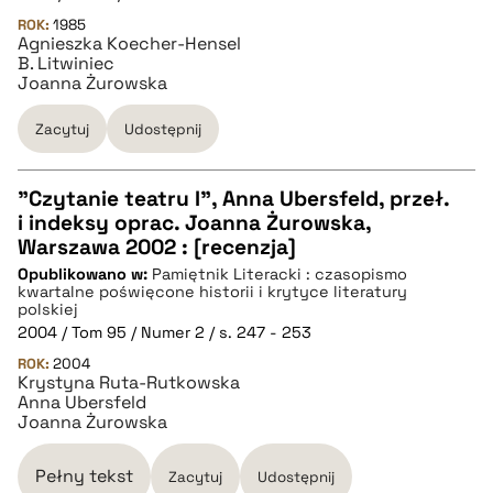
pobierz cytat
ROK:
1985
Agnieszka Koecher-Hensel
B. Litwiniec
Joanna Żurowska
BIBTEX
Zacytuj
Udostępnij
pobierz cytat
"Czytanie teatru I", Anna Ubersfeld, przeł.
i indeksy oprac. Joanna Żurowska,
CZYSTY TEKST
Warszawa 2002 : [recenzja]
Opublikowano w:
Pamiętnik Literacki : czasopismo
kwartalne poświęcone historii i krytyce literatury
pobierz cytat
polskiej
2004 / Tom 95 / Numer 2 / s. 247 - 253
ROK:
2004
BIBTEX
Krystyna Ruta-Rutkowska
Anna Ubersfeld
Joanna Żurowska
pobierz cytat
Pełny tekst
Zacytuj
Udostępnij