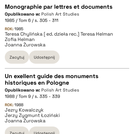
Monographie par lettres et documents
pobierz cytat
Opublikowano w:
Polish Art Studies
CZYSTY TEKST
1985 / Tom 6 / s. 305 - 311
ROK:
1985
Teresa Chylińska [ ed. dzieła rec.] Teresa Helman
pobierz cytat
Zofia Helman
Joanna Żurowska
BIBTEX
Zacytuj
Udostępnij
pobierz cytat
Un exellent guide des monuments
historiques en Pologne
CZYSTY TEKST
Opublikowano w:
Polish Art Studies
1988 / Tom 9 / s. 335 - 339
pobierz cytat
ROK:
1988
Jezry Kowalczyk
Jerzy Zygmunt Łoziński
Joanna Żurowska
BIBTEX
Zacytuj
Udostępnij