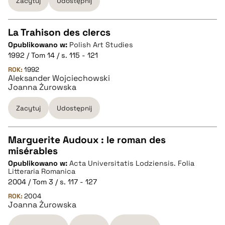
Zacytuj
Udostępnij
pobierz cytat
La Trahison des clercs
Opublikowano w:
Polish Art Studies
CZYSTY TEKST
1992 / Tom 14 / s. 115 - 121
ROK:
1992
Aleksander Wojciechowski
pobierz cytat
Joanna Żurowska
Zacytuj
Udostępnij
BIBTEX
Marguerite Audoux : le roman des
pobierz cytat
misérables
CZYSTY TEKST
Opublikowano w:
Acta Universitatis Lodziensis. Folia
Litteraria Romanica
2004 / Tom 3 / s. 117 - 127
pobierz cytat
ROK:
2004
Joanna Żurowska
BIBTEX