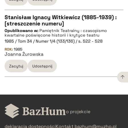
pobierz cytat
Stanisław Ignacy Witkiewicz (1885-1939) :
[streszczenie numeru]
CZYSTY TEKST
Opublikowano w:
Pamiętnik Teatralny : czasopismo
kwartalne poświęcone historii i krytyce teatru
1985 / Tom 34 / Numer 1/4 (133/136) / s. 522 - 528
pobierz cytat
ROK:
1985
Joanna Żurowska
BIBTEX
Zacytuj
Udostępnij
pobierz cytat
CZYSTY TEKST
o projekcie
pobierz cytat
deklaracja dostępności
Kontakt
bazhum@muzhp.pl