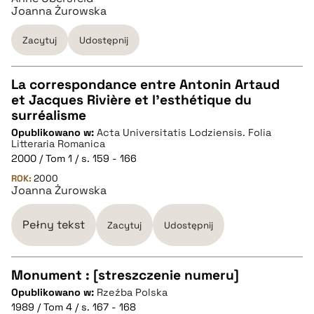
Joanna Żurowska
BIBTEX
Zacytuj
Udostępnij
pobierz cytat
La correspondance entre Antonin Artaud
et Jacques Rivière et l'esthétique du
CZYSTY TEKST
surréalisme
Opublikowano w:
Acta Universitatis Lodziensis. Folia
Litteraria Romanica
pobierz cytat
2000 / Tom 1 / s. 159 - 166
ROK:
2000
Joanna Żurowska
BIBTEX
Pełny tekst
Zacytuj
Udostępnij
pobierz cytat
Monument : [streszczenie numeru]
Opublikowano w:
Rzeźba Polska
CZYSTY TEKST
1989 / Tom 4 / s. 167 - 168