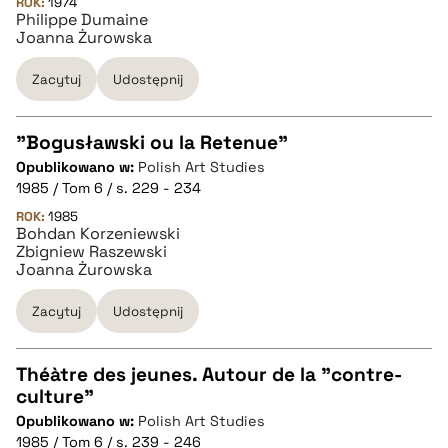
ROK:
1974
Philippe Dumaine
pobierz cytat
Joanna Żurowska
Zacytuj
Udostępnij
BIBTEX
"Bogusławski ou la Retenue"
pobierz cytat
Opublikowano w:
Polish Art Studies
CZYSTY TEKST
1985 / Tom 6 / s. 229 - 234
ROK:
1985
Bohdan Korzeniewski
pobierz cytat
Zbigniew Raszewski
Joanna Żurowska
BIBTEX
Zacytuj
Udostępnij
pobierz cytat
Théàtre des jeunes. Autour de la "contre-
culture"
CZYSTY TEKST
Opublikowano w:
Polish Art Studies
1985 / Tom 6 / s. 239 - 246