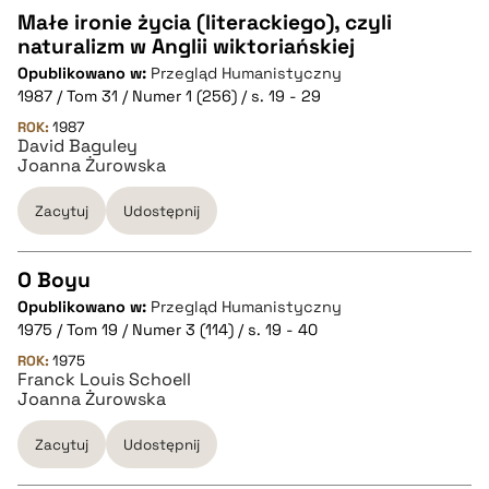
Małe ironie życia (literackiego), czyli
naturalizm w Anglii wiktoriańskiej
CZYSTY TEKST
Opublikowano w:
Przegląd Humanistyczny
1987 / Tom 31 / Numer 1 (256) / s. 19 - 29
pobierz cytat
ROK:
1987
David Baguley
Joanna Żurowska
BIBTEX
Zacytuj
Udostępnij
pobierz cytat
O Boyu
Opublikowano w:
Przegląd Humanistyczny
CZYSTY TEKST
1975 / Tom 19 / Numer 3 (114) / s. 19 - 40
ROK:
1975
Franck Louis Schoell
pobierz cytat
Joanna Żurowska
Zacytuj
Udostępnij
BIBTEX