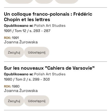
Un colloque franco-polonais : Frédéric
Chopin et les lettres
CZYSTY TEKST
Opublikowano w:
Polish Art Studies
1991 / Tom 12 / s. 283 - 287
pobierz cytat
ROK:
1991
Joanna Żurowska
Zacytuj
Udostępnij
BIBTEX
pobierz cytat
Sur les nouveaux "Cahiers de Varsovie"
Opublikowano w:
Polish Art Studies
CZYSTY TEKST
1980 / Tom 2 / s. 299 - 303
ROK:
1980
Joanna Żurowska
pobierz cytat
Zacytuj
Udostępnij
BIBTEX