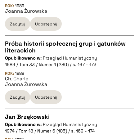
ROK:
1989
Joanna Żurowska
pobierz cytat
Zacytuj
Udostępnij
BIBTEX
Próba historii społecznej grup i gatunków
pobierz cytat
literackich
CZYSTY TEKST
Opublikowano w:
Przegląd Humanistyczny
1989 / Tom 33 / Numer 1 (280) / s. 167 - 173
pobierz cytat
ROK:
1989
Ch. Charle
Joanna Żurowska
BIBTEX
Zacytuj
Udostępnij
pobierz cytat
Jan Brzękowski
Opublikowano w:
Przegląd Humanistyczny
CZYSTY TEKST
1974 / Tom 18 / Numer 6 (105) / s. 169 - 174