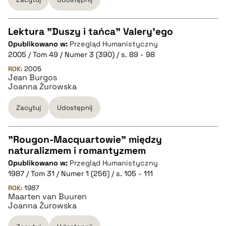
pobierz cytat
Lektura "Duszy i tańca" Valery'ego
Opublikowano w:
Przegląd Humanistyczny
CZYSTY TEKST
2005 / Tom 49 / Numer 3 (390) / s. 89 - 98
ROK:
2005
Jean Burgos
pobierz cytat
Joanna Żurowska
Zacytuj
Udostępnij
BIBTEX
"Rougon-Macquartowie" między
pobierz cytat
naturalizmem i romantyzmem
CZYSTY TEKST
Opublikowano w:
Przegląd Humanistyczny
1987 / Tom 31 / Numer 1 (256) / s. 105 - 111
pobierz cytat
ROK:
1987
Maarten van Buuren
Joanna Żurowska
BIBTEX