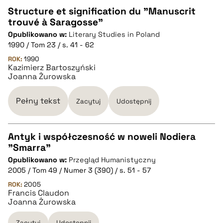
Structure et signification du "Manuscrit
pobierz cytat
trouvé à Saragosse"
CZYSTY TEKST
Opublikowano w:
Literary Studies in Poland
1990 / Tom 23 / s. 41 - 62
pobierz cytat
ROK:
1990
Kazimierz Bartoszyński
Joanna Żurowska
BIBTEX
Pełny tekst
Zacytuj
Udostępnij
pobierz cytat
Antyk i współczesność w noweli Nodiera
"Smarra"
CZYSTY TEKST
Opublikowano w:
Przegląd Humanistyczny
2005 / Tom 49 / Numer 3 (390) / s. 51 - 57
pobierz cytat
ROK:
2005
Francis Claudon
Joanna Żurowska
BIBTEX
Zacytuj
Udostępnij