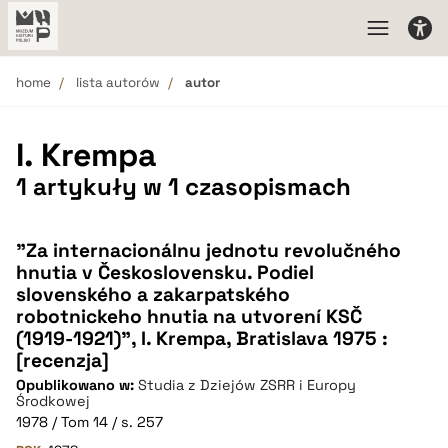
home
lista autorów
autor
I. Krempa
1 artykuły w 1 czasopismach
"Za internacionálnu jednotu revolučného
hnutia v Československu. Podiel
slovenského a zakarpatského
robotnickeho hnutia na utvorení KSČ
(1919-1921)", I. Krempa, Bratislava 1975 :
[recenzja]
Opublikowano w:
Studia z Dziejów ZSRR i Europy
Środkowej
1978 / Tom 14 / s. 257