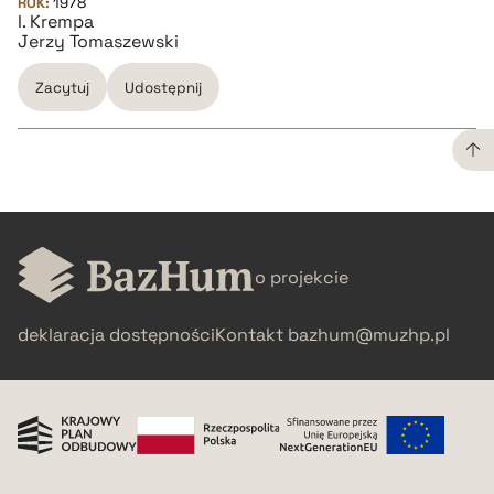
ROK:
1978
I. Krempa
Jerzy Tomaszewski
Zacytuj
Udostępnij
CZYSTY TEKST
pobierz cytat
o projekcie
BIBTEX
deklaracja dostępności
Kontakt
bazhum@muzhp.pl
pobierz cytat