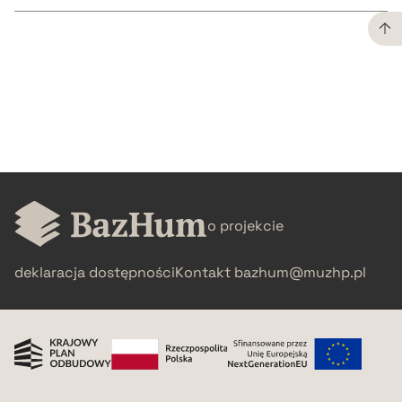
CZYSTY TEKST
pobierz cytat
BIBTEX
o projekcie
pobierz cytat
deklaracja dostępności
Kontakt
bazhum@muzhp.pl