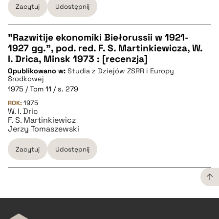
Zacytuj
Udostępnij
"Razwitije ekonomiki Biełorussii w 1921-
1927 gg.", pod. red. F. S. Martinkiewicza, W.
CZYSTY TEKST
I. Drica, Minsk 1973 : [recenzja]
Opublikowano w:
Studia z Dziejów ZSRR i Europy
Środkowej
pobierz cytat
1975 / Tom 11 / s. 279
ROK:
1975
W. I. Dric
BIBTEX
F. S. Martinkiewicz
Jerzy Tomaszewski
pobierz cytat
Zacytuj
Udostępnij
CZYSTY TEKST