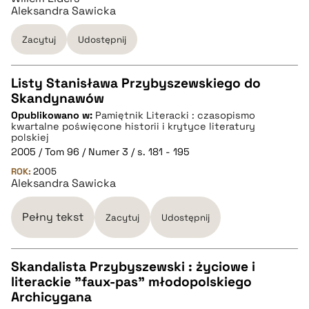
Aleksandra Sawicka
Zacytuj
Udostępnij
Listy Stanisława Przybyszewskiego do
Skandynawów
CZYSTY TEKST
Opublikowano w:
Pamiętnik Literacki : czasopismo
kwartalne poświęcone historii i krytyce literatury
polskiej
pobierz cytat
2005 / Tom 96 / Numer 3 / s. 181 - 195
ROK:
2005
Aleksandra Sawicka
BIBTEX
Pełny tekst
Zacytuj
Udostępnij
pobierz cytat
Skandalista Przybyszewski : życiowe i
literackie "faux-pas" młodopolskiego
CZYSTY TEKST
Archicygana