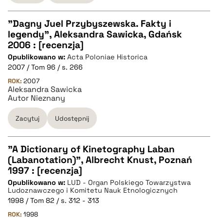
pobierz cytat
"Dagny Juel Przybyszewska. Fakty i
legendy", Aleksandra Sawicka, Gdańsk
CZYSTY TEKST
2006 : [recenzja]
Opublikowano w:
Acta Poloniae Historica
2007 / Tom 96 / s. 266
pobierz cytat
ROK:
2007
Aleksandra Sawicka
Autor Nieznany
BIBTEX
Zacytuj
Udostępnij
pobierz cytat
"A Dictionary of Kinetography Laban
(Labanotation)", Albrecht Knust, Poznań
CZYSTY TEKST
1997 : [recenzja]
Opublikowano w:
LUD - Organ Polskiego Towarzystwa
Ludoznawczego i Komitetu Nauk Etnologicznych
pobierz cytat
1998 / Tom 82 / s. 312 - 313
ROK:
1998