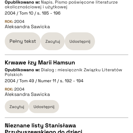
Opublikowano w:
Napis. Pismo poświęcone literaturze
okolicznościowej i użytkowej
pobierz cytat
2004 / Tom 10 / s. 185 - 196
ROK:
2004
Aleksandra Sawicka
BIBTEX
Pełny tekst
Zacytuj
Udostępnij
pobierz cytat
Krwawe łzy Marii Hamsun
Opublikowano w:
Dialog : miesięcznik Związku Literatów
CZYSTY TEKST
Polskich
2004 / Tom 49 / Numer 11 / s. 192 - 194
ROK:
2004
pobierz cytat
Aleksandra Sawicka
Zacytuj
Udostępnij
BIBTEX
Nieznane listy Stanisława
pobierz cytat
Przybyszewskiego do dzieci