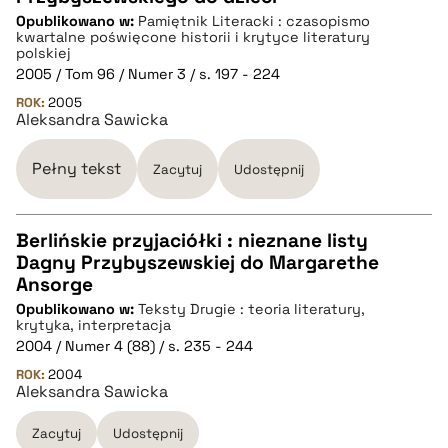
CZYSTY TEKST
Opublikowano w:
Pamiętnik Literacki : czasopismo
kwartalne poświęcone historii i krytyce literatury
polskiej
pobierz cytat
2005 / Tom 96 / Numer 3 / s. 197 - 224
ROK:
2005
Aleksandra Sawicka
BIBTEX
Pełny tekst
Zacytuj
Udostępnij
pobierz cytat
Berlińskie przyjaciółki : nieznane listy
Dagny Przybyszewskiej do Margarethe
CZYSTY TEKST
Ansorge
Opublikowano w:
Teksty Drugie : teoria literatury,
krytyka, interpretacja
pobierz cytat
2004 / Numer 4 (88) / s. 235 - 244
ROK:
2004
Aleksandra Sawicka
BIBTEX
Zacytuj
Udostępnij