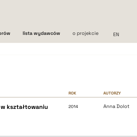
torów
lista wydawców
o projekcie
Interlinia
mała
średnia
duża
ROK
AUTORZY
 w kształtowaniu
Anna Dolot
2014