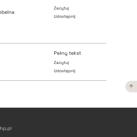
Zacytuj
obelna
Udostępnij
pobierz cytat
Pełny tekst
Zacytuj
pobierz cytat
Udostępnij
pobierz cytat
pobierz cytat
pobierz cytat
p.pl