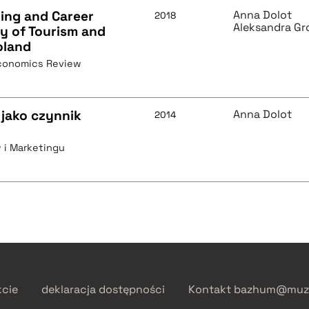
ying and Career
Anna Dolot
2018
Aleksandra Gr
y of Tourism and
oland
Economics Review
jako czynnik
Anna Dolot
2014
 i Marketingu
kcie
deklaracja dostępności
Kontakt
bazhum@muzh