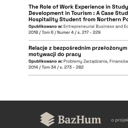
The Role of Work Experience in Stud
Development in Tourism : A Case Stud
Hospitality Student from Northern P
CZYSTY TEKST
Opublikowano w:
Entrepreneurial Business and 
2018 / Tom 6 / Numer 4 / s. 217 - 229
Relacje z bezpośrednim przełożonym 
BIBTEX
motywacji do pracy
Opublikowano w:
Problemy Zarządzania, Finansów
CZYSTY TEKST
2014 / Tom 34 / s. 273 - 282
BIBTEX
CZYSTY TEKST
o proje