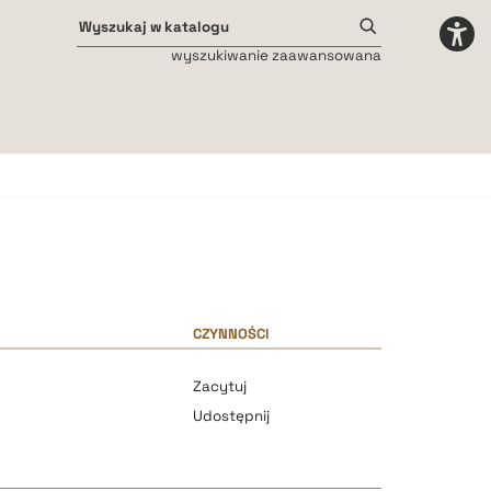
wyszukiwanie zaawansowana
Odstępy międzyliterowe
małe
średnie
duże
CZYNNOŚCI
Zacytuj
Udostępnij