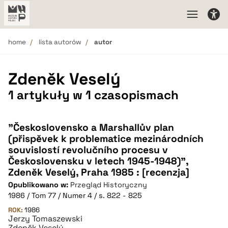
home
lista autorów
autor
Zdeněk Veselý
1 artykuły w 1 czasopismach
"Československo a Marshallův plan
(přispěvek k problematice mezinárodních
souvislostí revolučního procesu v
Československu v letech 1945-1948)",
Zdeněk Veselý, Praha 1985 : [recenzja]
Opublikowano w:
Przegląd Historyczny
1986 / Tom 77 / Numer 4 / s. 822 - 825
ROK:
1986
Jerzy Tomaszewski
Zdeněk Veselý