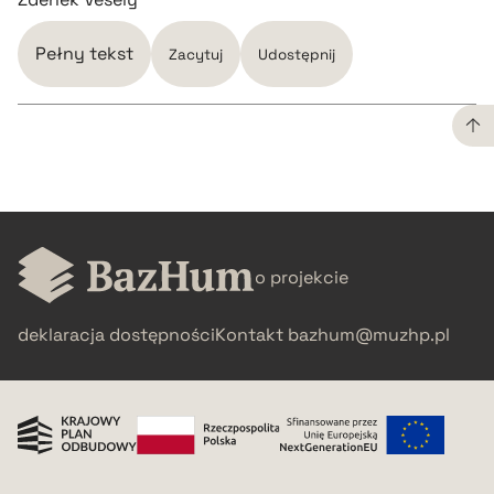
Pełny tekst
Zacytuj
Udostępnij
CZYSTY TEKST
pobierz cytat
o projekcie
BIBTEX
deklaracja dostępności
Kontakt
bazhum@muzhp.pl
pobierz cytat