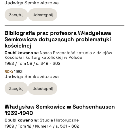
Jadwiga Semkowiczowa
pobierz cytat
Zacytuj
Udostępnij
Bibliografia prac profesora Władysława
Semkowicza dotyczących problematyki
CZYSTY TEKST
kościelnej
Opublikowano w:
Nasza Przeszłość : studia z dziejów
Kościoła i kultury katolickiej w Polsce
pobierz cytat
1982 / Tom 58 / s. 249 - 262
ROK:
1982
Jadwiga Semkowiczowa
BIBTEX
Zacytuj
Udostępnij
pobierz cytat
Władysław Semkowicz w Sachsenhausen
1939-1940
CZYSTY TEKST
Opublikowano w:
Studia Historyczne
1969 / Tom 12 / Numer 4 / s. 561 - 602