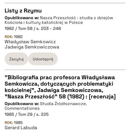
Listy z Rzymu
Opublikowano w:
Nasza Przeszłość : studia z dziejów
CZYSTY TEKST
Kościoła i kultury katolickiej w Polsce
1982 / Tom 58 / s. 203 - 248
ROK:
1982
pobierz cytat
Władysław Semkowicz
Jadwiga Semkowiczowa
BIBTEX
Zacytuj
Udostępnij
pobierz cytat
"Bibliografia prac profesora Władysława
Semkowicza, dotyczących problematyki
CZYSTY TEKST
kościelnej", Jadwiga Semkowiczowa,
"Nasza Przeszłość" 58 (1982) : [recenzja]
Opublikowano w:
Studia Źródłoznawcze.
pobierz cytat
Commentationes
1985 / Tom 29 / s. 225
ROK:
BIBTEX
1985
Gerard Labuda