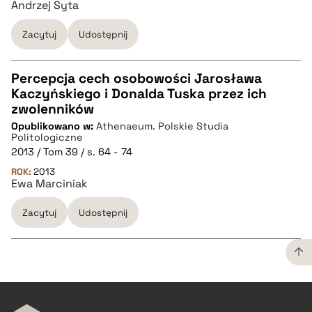
Andrzej Syta
Zacytuj
Udostępnij
Percepcja cech osobowości Jarosława
Kaczyńskiego i Donalda Tuska przez ich
CZYSTY TEKST
zwolenników
Opublikowano w:
Athenaeum. Polskie Studia
Politologiczne
pobierz cytat
2013 / Tom 39 / s. 64 - 74
ROK:
2013
Ewa Marciniak
BIBTEX
Zacytuj
Udostępnij
pobierz cytat
CZYSTY TEKST