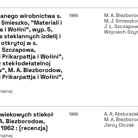
sklanego wirobnictwa s.
M. A. Biezbor
1965
M. J. Smieszko
Smieszko, "Materiali i
J. Ł. Szczapo
a i Wołini", wyp. 5,
Wojciech Szy
 steklannych izdelij i
 otkrytoj w s.
. Szczapowa,
 Prikarpattja i Wołini",
z stekłodełatelnoj
ow", M. A. Biezborodow,
 Prikarpattja i Wołini",
ialnej
ewiekowych stiekoł
A. A. Abduraz
1965
M. A. Biezbor
 A. Biezborodow,
Jerzy Olczak
 1962 : [recenzja]
ialnej