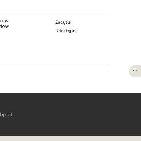
pobierz cytat
akow
Zacytuj
odow
Udostępnij
pobierz cytat
pobierz cytat
pobierz cytat
pobierz cytat
p.pl
pobierz cytat