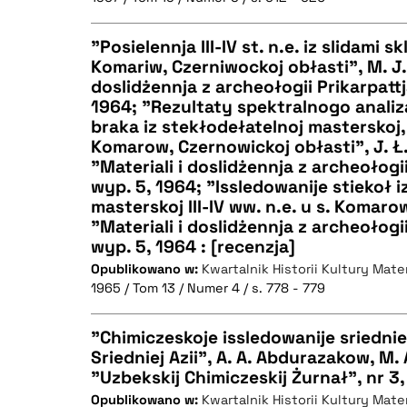
"Posielennja III-IV st. n.e. iz slidami 
BIBTEX
Komariw, Czerniwockoj obłasti", M. J. 
doslidżennja z archeołogii Prikarpattj
CZYSTY TEKST
1964; "Rezultaty spektralnogo analiza
braka iz stekłodełatelnoj masterskoj,
Komarow, Czernowickoj obłasti", J. Ł
"Materiali i doslidżennja z archeołogii
wyp. 5, 1964; "Issledowanije stiekoł i
BIBTEX
masterskoj III-IV ww. n.e. u s. Komar
"Materiali i doslidżennja z archeołogii
wyp. 5, 1964 : [recenzja]
Opublikowano w:
Kwartalnik Historii Kultury Mater
1965 / Tom 13 / Numer 4 / s. 778 - 779
"Chimiczeskoje issledowanije sriedni
Sriedniej Azii", A. A. Abdurazakow, M.
"Uzbekskij Chimiczeskij Żurnał", nr 3,
CZYSTY TEKST
Opublikowano w:
Kwartalnik Historii Kultury Mater