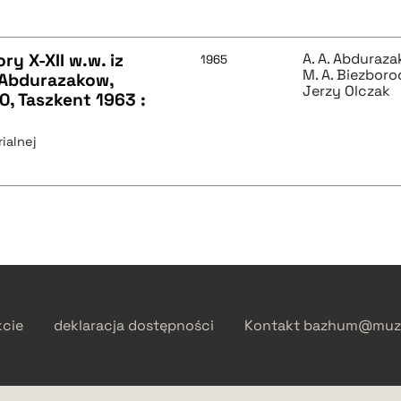
ry X-XII w.w. iz
A. A. Abduraz
1965
M. A. Biezbor
. Abdurazakow,
Jerzy Olczak
, Taszkent 1963 :
ialnej
kcie
deklaracja dostępności
Kontakt
bazhum@muzh