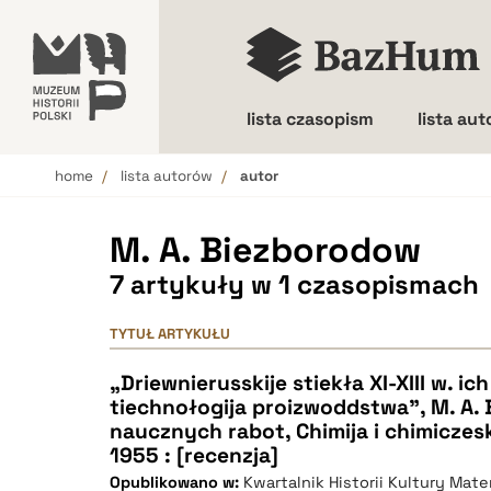
lista czasopism
lista au
home
lista autorów
autor
Wielkość liter
M. A. Biezborodow
7 artykuły w 1 czasopismach
TYTUŁ ARTYKUŁU
„Driewnierusskije stiekła XI-XIII w. ic
tiechnołogija proizwoddstwa”, M. A.
naucznych rabot, Chimija i chimiczesk
1955 : [recenzja]
Opublikowano w:
Kwartalnik Historii Kultury Mater