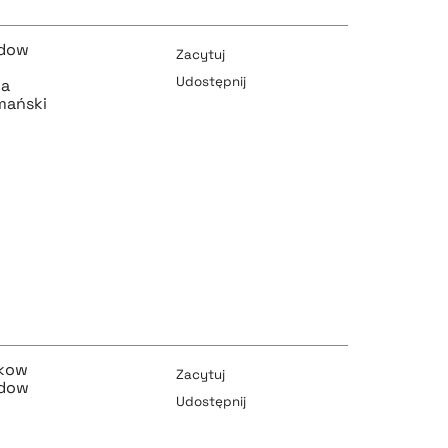
pobierz cytat
odow
Zacytuj
Udostępnij
wa
mański
pobierz cytat
pobierz cytat
pobierz cytat
akow
Zacytuj
odow
Udostępnij