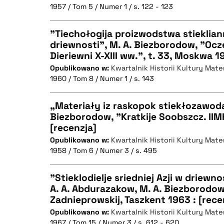
1957 / Tom 5 / Numer 1 / s. 122 - 123
"Tiechołogija proizwodstwa stieklia
driewnosti", M. A. Biezborodow, "Ocze
Dieriewni X-XIII ww.", t. 33, Moskwa 1
CZYSTY TEKST
Opublikowano w:
Kwartalnik Historii Kultury Mater
1960 / Tom 8 / Numer 1 / s. 143
„Materiały iz raskopok stiekłozawoda 
BIBTEX
Biezborodow, "Kratkije Soobszcz. IIMK
[recenzja]
CZYSTY TEKST
Opublikowano w:
Kwartalnik Historii Kultury Mater
1958 / Tom 6 / Numer 3 / s. 495
"Stieklodielje sriedniej Azji w driewno
BIBTEX
A. A. Abdurazakow, M. A. Biezborodow,
Zadnieprowskij, Taszkent 1963 : [rece
CZYSTY TEKST
Opublikowano w:
Kwartalnik Historii Kultury Mater
1967 / Tom 15 / Numer 3 / s. 612 - 620