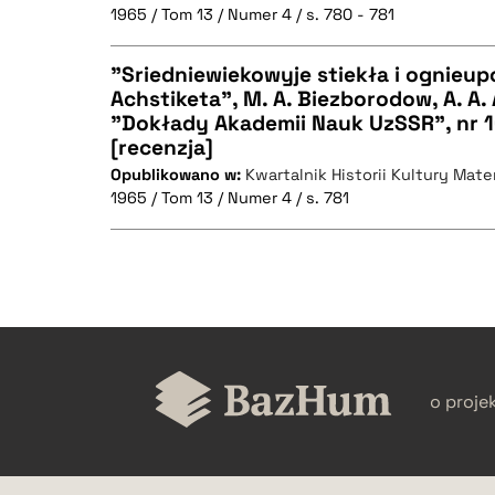
1965 / Tom 13 / Numer 4 / s. 780 - 781
"Sriedniewiekowyje stiekła i ognieupo
BIBTEX
Achstiketa", M. A. Biezborodow, A. A
"Dokłady Akademii Nauk UzSSR", nr 10
CZYSTY TEKST
[recenzja]
Opublikowano w:
Kwartalnik Historii Kultury Mater
1965 / Tom 13 / Numer 4 / s. 781
BIBTEX
CZYSTY TEKST
o proje
BIBTEX