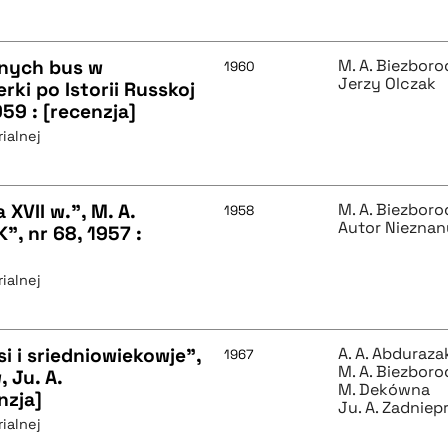
nnych bus w
M. A. Biezbor
1960
Jerzy Olczak
rki po Istorii Russkoj
959 : [recenzja]
ialnej
XVII w.”, M. A.
M. A. Biezbor
1958
Autor Nieznan
", nr 68, 1957 :
ialnej
si i sriedniowiekowje",
A. A. Abduraz
1967
M. A. Biezbor
 Ju. A.
M. Dekówna
nzja]
Ju. A. Zadniep
ialnej