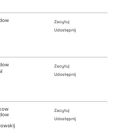
odow
Zacytuj
Udostępnij
pobierz cytat
odow
Zacytuj
y
Udostępnij
pobierz cytat
pobierz cytat
akow
Zacytuj
odow
Udostępnij
rowskij
pobierz cytat