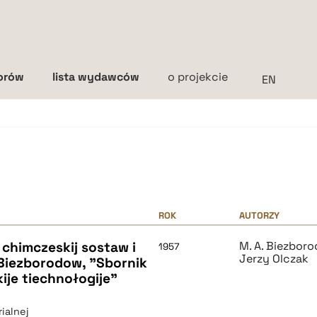
torów
lista wydawców
o projekcie
Interlinia
mała
średnia
duża
ROK
AUTORZY
h chimczeskij sostaw i
M. A. Biezbor
1957
Jerzy Olczak
 Biezborodow, "Sbornik
ije tiechnołogije"
ialnej