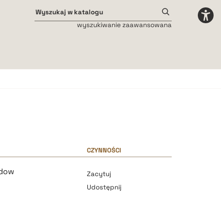
wyszukiwanie zaawansowana
Odstępy międzyliterowe
małe
średnie
duże
CZYNNOŚCI
odow
Zacytuj
Udostępnij