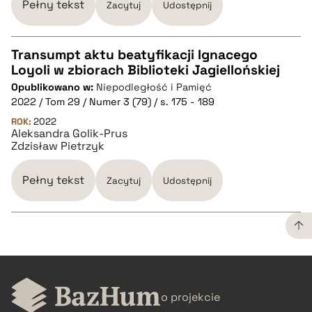
Pełny tekst
Zacytuj
Udostępnij
pobierz cytat
Transumpt aktu beatyfikacji Ignacego
Loyoli w zbiorach Biblioteki Jagiellońskiej
CZYSTY TEKST
Opublikowano w:
Niepodległość i Pamięć
2022 / Tom 29 / Numer 3 (79) / s. 175 - 189
pobierz cytat
ROK:
2022
Aleksandra Golik-Prus
Zdzisław Pietrzyk
BIBTEX
Pełny tekst
Zacytuj
Udostępnij
pobierz cytat
CZYSTY TEKST
o projekcie
pobierz cytat