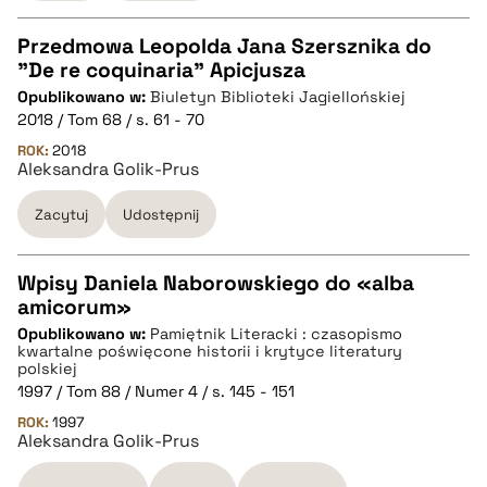
Przedmowa Leopolda Jana Szersznika do
"De re coquinaria" Apicjusza
CZYSTY TEKST
Opublikowano w:
Biuletyn Biblioteki Jagiellońskiej
2018 / Tom 68 / s. 61 - 70
pobierz cytat
ROK:
2018
Aleksandra Golik-Prus
Zacytuj
Udostępnij
BIBTEX
pobierz cytat
Wpisy Daniela Naborowskiego do «alba
amicorum»
CZYSTY TEKST
Opublikowano w:
Pamiętnik Literacki : czasopismo
kwartalne poświęcone historii i krytyce literatury
polskiej
pobierz cytat
1997 / Tom 88 / Numer 4 / s. 145 - 151
ROK:
1997
Aleksandra Golik-Prus
BIBTEX