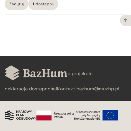
Zacytuj
Udostępnij
CZYSTY TEKST
pobierz cytat
BIBTEX
o projekcie
pobierz cytat
deklaracja dostępności
Kontakt
bazhum@muzhp.pl