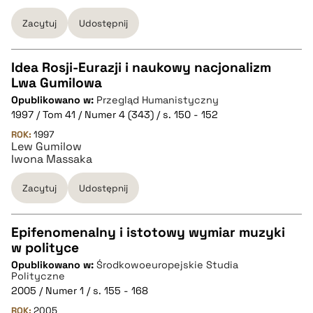
BIBTEX
Zacytuj
Udostępnij
pobierz cytat
Idea Rosji-Eurazji i naukowy nacjonalizm
Lwa Gumilowa
CZYSTY TEKST
Opublikowano w:
Przegląd Humanistyczny
1997 / Tom 41 / Numer 4 (343) / s. 150 - 152
pobierz cytat
ROK:
1997
Lew Gumilow
Iwona Massaka
BIBTEX
Zacytuj
Udostępnij
pobierz cytat
Epifenomenalny i istotowy wymiar muzyki
w polityce
CZYSTY TEKST
Opublikowano w:
Środkowoeuropejskie Studia
Polityczne
2005 / Numer 1 / s. 155 - 168
pobierz cytat
ROK:
2005