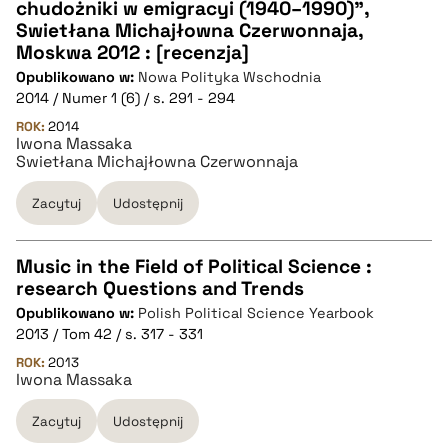
CZYSTY TEKST
chudożniki w emigracyi (1940–1990)",
Swietłana Michajłowna Czerwonnaja,
Moskwa 2012 : [recenzja]
pobierz cytat
Opublikowano w:
Nowa Polityka Wschodnia
2014 / Numer 1 (6) / s. 291 - 294
BIBTEX
ROK:
2014
Iwona Massaka
Swietłana Michajłowna Czerwonnaja
pobierz cytat
Zacytuj
Udostępnij
Music in the Field of Political Science :
research Questions and Trends
CZYSTY TEKST
Opublikowano w:
Polish Political Science Yearbook
2013 / Tom 42 / s. 317 - 331
pobierz cytat
ROK:
2013
Iwona Massaka
Zacytuj
Udostępnij
BIBTEX