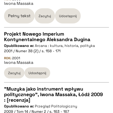
Iwona Massaka
BIBTEX
Pełny tekst
Zacytuj
Udostępnij
pobierz cytat
Projekt Nowego Imperium
Kontynentalnego Aleksandra Dugina
CZYSTY TEKST
Opublikowano w:
Arcana : kultura, historia, polityka
2001 / Numer 38 (2) / s. 158 - 171
pobierz cytat
ROK:
2001
Iwona Massaka
Zacytuj
Udostępnij
BIBTEX
pobierz cytat
"Muzyka jako instrument wpływu
politycznego", Iwona Massaka, Łódź 2009
CZYSTY TEKST
: [recenzja]
Opublikowano w:
Przegląd Politologiczny
2009 / Tom 14 / Numer 2 / s. 163 - 167