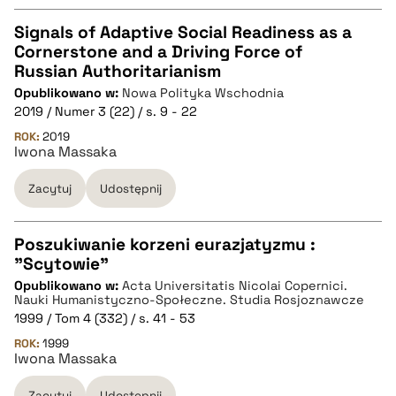
Signals of Adaptive Social Readiness as a
Cornerstone and a Driving Force of
CZYSTY TEKST
Russian Authoritarianism
Opublikowano w:
Nowa Polityka Wschodnia
2019 / Numer 3 (22) / s. 9 - 22
pobierz cytat
ROK:
2019
Iwona Massaka
BIBTEX
Zacytuj
Udostępnij
pobierz cytat
Poszukiwanie korzeni eurazjatyzmu :
"Scytowie"
CZYSTY TEKST
Opublikowano w:
Acta Universitatis Nicolai Copernici.
Nauki Humanistyczno-Społeczne. Studia Rosjoznawcze
1999 / Tom 4 (332) / s. 41 - 53
pobierz cytat
ROK:
1999
Iwona Massaka
BIBTEX
Zacytuj
Udostępnij