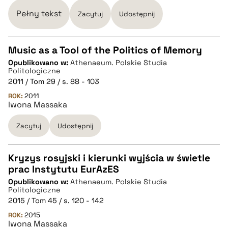
BIBTEX
Pełny tekst
Zacytuj
Udostępnij
pobierz cytat
Music as a Tool of the Politics of Memory
Opublikowano w:
Athenaeum. Polskie Studia
CZYSTY TEKST
Politologiczne
2011 / Tom 29 / s. 88 - 103
ROK:
2011
pobierz cytat
Iwona Massaka
Zacytuj
Udostępnij
BIBTEX
Kryzys rosyjski i kierunki wyjścia w świetle
pobierz cytat
prac Instytutu EurAzES
CZYSTY TEKST
Opublikowano w:
Athenaeum. Polskie Studia
Politologiczne
2015 / Tom 45 / s. 120 - 142
pobierz cytat
ROK:
2015
Iwona Massaka