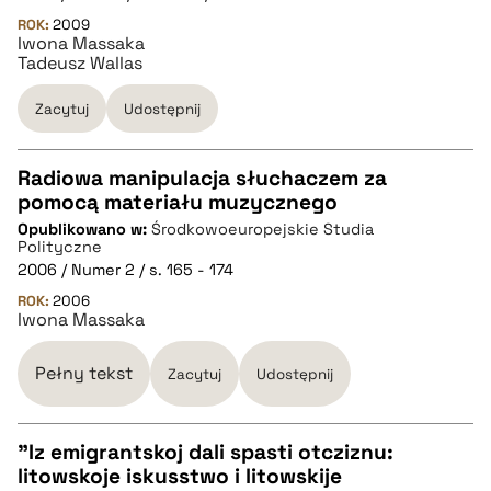
pobierz cytat
ROK:
2009
Iwona Massaka
Tadeusz Wallas
BIBTEX
Zacytuj
Udostępnij
pobierz cytat
Radiowa manipulacja słuchaczem za
pomocą materiału muzycznego
CZYSTY TEKST
Opublikowano w:
Środkowoeuropejskie Studia
Polityczne
2006 / Numer 2 / s. 165 - 174
pobierz cytat
ROK:
2006
Iwona Massaka
BIBTEX
Pełny tekst
Zacytuj
Udostępnij
pobierz cytat
"Iz emigrantskoj dali spasti otcziznu:
litowskoje iskusstwo i litowskije