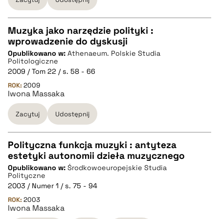
pobierz cytat
Muzyka jako narzędzie polityki :
wprowadzenie do dyskusji
CZYSTY TEKST
Opublikowano w:
Athenaeum. Polskie Studia
Politologiczne
2009 / Tom 22 / s. 58 - 66
pobierz cytat
ROK:
2009
Iwona Massaka
BIBTEX
Zacytuj
Udostępnij
pobierz cytat
Polityczna funkcja muzyki : antyteza
estetyki autonomii dzieła muzycznego
CZYSTY TEKST
Opublikowano w:
Środkowoeuropejskie Studia
Polityczne
2003 / Numer 1 / s. 75 - 94
pobierz cytat
ROK:
2003
Iwona Massaka