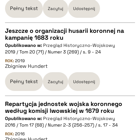
Pełny tekst
Zacytuj
Udostępnij
Jeszcze o organizacji husarii koronnej na
kampanię 1683 roku
CZYSTY TEKST
Opublikowano w:
Przegląd Historyczno-Wojskowy
2019 / Tom 20 (71) / Numer 3 (269) / s. 9 - 24
pobierz cytat
ROK:
2019
Zbigniew Hundert
BIBTEX
Pełny tekst
Zacytuj
Udostępnij
pobierz cytat
Repartycja jednostek wojska koronnego
według komisji lwowskiej w 1679 roku
CZYSTY TEKST
Opublikowano w:
Przegląd Historyczno-Wojskowy
2016 / Tom 17 (68) / Numer 2-3 (256-257) / s. 17 - 34
pobierz cytat
ROK:
2016
Zbigniew Hundert