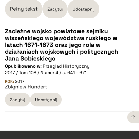
Pełny tekst
Zacytuj
Udostępnij
Zaciężne wojsko powiatowe sejmiku
wiszeńskiego województwa ruskiego w
CZYSTY TEKST
latach 1671-1673 oraz jego rola w
działaniach wojskowych i politycznych
Jana Sobieskiego
pobierz cytat
Opublikowano w:
Przegląd Historyczny
2017 / Tom 108 / Numer 4 / s. 641 - 671
BIBTEX
ROK:
2017
Zbigniew Hundert
pobierz cytat
Zacytuj
Udostępnij
CZYSTY TEKST