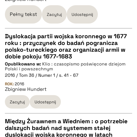
BIBTEX
Pełny tekst
Zacytuj
Udostępnij
pobierz cytat
Dyslokacja partii wojska koronnego w 1677
roku : przyczynek do badań pogranicza
CZYSTY TEKST
polsko-tureckiego oraz organizacji armii w
dobie pokoju 1677-1683
Opublikowano w:
Klio : czasopismo poświęcone dziejom
pobierz cytat
Polski i powszechnym
2016 / Tom 36 / Numer 1 / s. 41 - 67
ROK:
BIBTEX
2016
Zbigniew Hundert
pobierz cytat
Zacytuj
Udostępnij
Między Żurawnem a Wiedniem : o potrzebie
dalszych badań nad systemem stałej
CZYSTY TEKST
dyslokacji wojska koronnego w latach