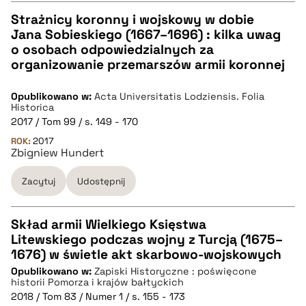
Strażnicy koronny i wojskowy w dobie
Jana Sobieskiego (1667–1696) : kilka uwag
CZYSTY TEKST
o osobach odpowiedzialnych za
organizowanie przemarszów armii koronnej
pobierz cytat
Opublikowano w:
Acta Universitatis Lodziensis. Folia
Historica
2017 / Tom 99 / s. 149 - 170
BIBTEX
ROK:
2017
Zbigniew Hundert
pobierz cytat
Zacytuj
Udostępnij
Skład armii Wielkiego Księstwa
Litewskiego podczas wojny z Turcją (1675–
CZYSTY TEKST
1676) w świetle akt skarbowo-wojskowych
Opublikowano w:
Zapiski Historyczne : poświęcone
historii Pomorza i krajów bałtyckich
pobierz cytat
2018 / Tom 83 / Numer 1 / s. 155 - 173