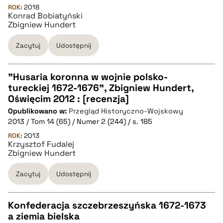
ROK:
2018
Konrad Bobiatyński
BIBTEX
Zbigniew Hundert
Zacytuj
Udostępnij
pobierz cytat
”Husaria koronna w wojnie polsko-
tureckiej 1672-1676”, Zbigniew Hundert,
CZYSTY TEKST
Oświęcim 2012 : [recenzja]
Opublikowano w:
Przegląd Historyczno-Wojskowy
2013 / Tom 14 (65) / Numer 2 (244) / s. 185
pobierz cytat
ROK:
2013
Krzysztof Fudalej
Zbigniew Hundert
BIBTEX
Zacytuj
Udostępnij
pobierz cytat
Konfederacja szczebrzeszyńska 1672-1673
a ziemia bielska