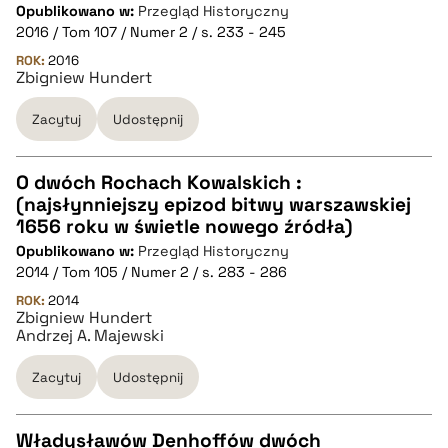
CZYSTY TEKST
Opublikowano w:
Przegląd Historyczny
2016 / Tom 107 / Numer 2 / s. 233 - 245
pobierz cytat
ROK:
2016
Zbigniew Hundert
Zacytuj
Udostępnij
BIBTEX
pobierz cytat
O dwóch Rochach Kowalskich :
(najsłynniejszy epizod bitwy warszawskiej
CZYSTY TEKST
1656 roku w świetle nowego źródła)
Opublikowano w:
Przegląd Historyczny
2014 / Tom 105 / Numer 2 / s. 283 - 286
pobierz cytat
ROK:
2014
Zbigniew Hundert
Andrzej A. Majewski
BIBTEX
Zacytuj
Udostępnij
pobierz cytat
Władysławów Denhoffów dwóch