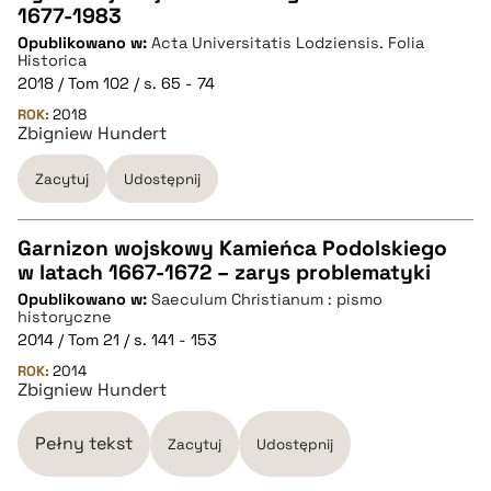
1677-1983
Opublikowano w:
Acta Universitatis Lodziensis. Folia
pobierz cytat
Historica
2018 / Tom 102 / s. 65 - 74
ROK:
BIBTEX
2018
Zbigniew Hundert
pobierz cytat
Zacytuj
Udostępnij
Garnizon wojskowy Kamieńca Podolskiego
w latach 1667-1672 – zarys problematyki
CZYSTY TEKST
Opublikowano w:
Saeculum Christianum : pismo
historyczne
2014 / Tom 21 / s. 141 - 153
pobierz cytat
ROK:
2014
Zbigniew Hundert
BIBTEX
Pełny tekst
Zacytuj
Udostępnij
pobierz cytat