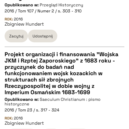
Opublikowano w:
Przegląd Historyczny
CZYSTY TEKST
2016 / Tom 107 / Numer 2 / s. 303 - 310
ROK:
2016
Zbigniew Hundert
pobierz cytat
Zacytuj
Udostępnij
BIBTEX
Projekt organizacji i finansowania "Wojska
pobierz cytat
JKM i Rzptej Zaporoskiego" z 1683 roku -
CZYSTY TEKST
przyczynek do badań nad
funkcjonowaniem wojsk kozackich w
strukturach sił zbrojnych
pobierz cytat
Rzeczypospolitej w dobie wojny z
Imperium Osmańskim 1683-1699
Opublikowano w:
BIBTEX
Saeculum Christianum : pismo
historyczne
2016 / Tom 23 / s. 317 - 324
pobierz cytat
ROK:
2016
Zbigniew Hundert