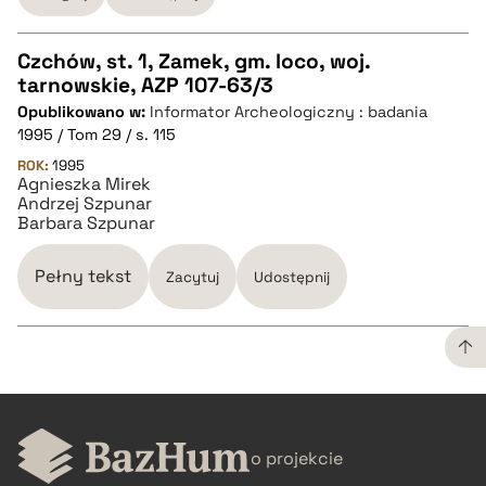
Czchów, st. 1, Zamek, gm. loco, woj.
tarnowskie, AZP 107-63/3
CZYSTY TEKST
Opublikowano w:
Informator Archeologiczny : badania
1995 / Tom 29 / s. 115
pobierz cytat
ROK:
1995
Agnieszka Mirek
Andrzej Szpunar
Barbara Szpunar
BIBTEX
Pełny tekst
Zacytuj
Udostępnij
pobierz cytat
CZYSTY TEKST
o projekcie
pobierz cytat