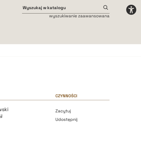
wyszukiwanie zaawansowana
Odstępy międzyliterowe
małe
średnie
duże
CZYNNOŚCI
wski
Zacytuj
y
Udostępnij