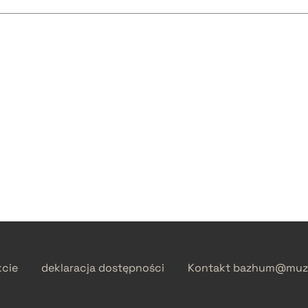
kcie
deklaracja dostępności
Kontakt
bazhum@muzh