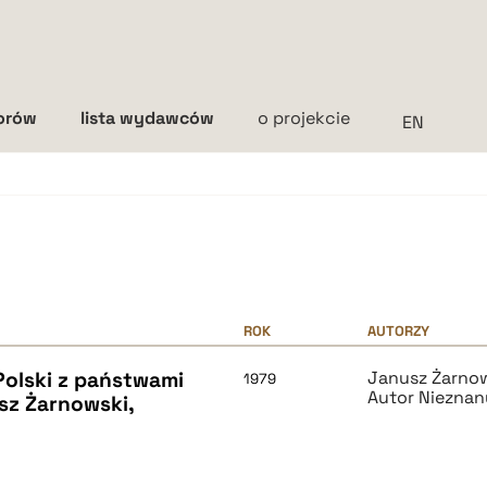
torów
lista wydawców
o projekcie
Interlinia
mała
średnia
duża
ROK
AUTORZY
Polski z państwami
Janusz Żarno
1979
Autor Nieznan
sz Żarnowski,