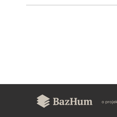
CZYSTY TEKST
BIBTEX
o proje