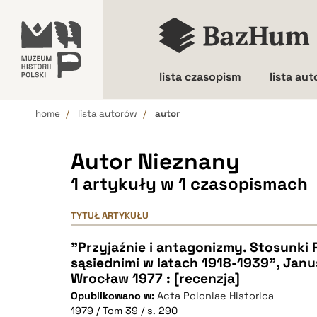
lista czasopism
lista au
home
lista autorów
autor
Wielkość liter
Autor Nieznany
1 artykuły w 1 czasopismach
TYTUŁ ARTYKUŁU
"Przyjaźnie i antagonizmy. Stosunki 
sąsiednimi w latach 1918-1939", Janu
Wrocław 1977 : [recenzja]
Opublikowano w:
Acta Poloniae Historica
1979 / Tom 39 / s. 290