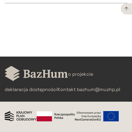
CZYSTY TEKST
pobierz cytat
BIBTEX
o projekcie
pobierz cytat
deklaracja dostępności
Kontakt
bazhum@muzhp.pl