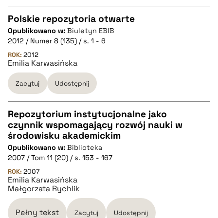
Polskie repozytoria otwarte
Opublikowano w:
Biuletyn EBIB
CZYSTY TEKST
2012 / Numer 8 (135) / s. 1 - 6
ROK:
2012
Emilia Karwasińska
pobierz cytat
Zacytuj
Udostępnij
BIBTEX
Repozytorium instytucjonalne jako
pobierz cytat
czynnik wspomagający rozwój nauki w
CZYSTY TEKST
środowisku akademickim
Opublikowano w:
Biblioteka
2007 / Tom 11 (20) / s. 153 - 167
pobierz cytat
ROK:
2007
Emilia Karwasińska
Małgorzata Rychlik
BIBTEX
Pełny tekst
Zacytuj
Udostępnij