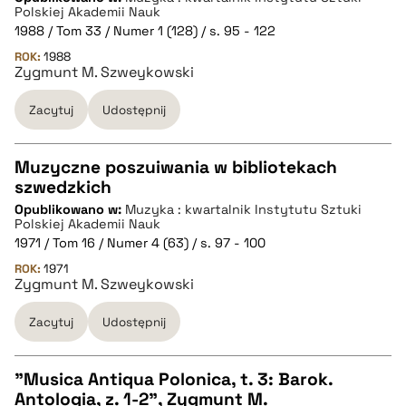
pobierz cytat
Polskiej Akademii Nauk
1988 / Tom 33 / Numer 1 (128) / s. 95 - 122
ROK:
BIBTEX
1988
Zygmunt M. Szweykowski
pobierz cytat
Zacytuj
Udostępnij
Muzyczne poszuiwania w bibliotekach
szwedzkich
CZYSTY TEKST
Opublikowano w:
Muzyka : kwartalnik Instytutu Sztuki
Polskiej Akademii Nauk
1971 / Tom 16 / Numer 4 (63) / s. 97 - 100
pobierz cytat
ROK:
1971
Zygmunt M. Szweykowski
BIBTEX
Zacytuj
Udostępnij
pobierz cytat
"Musica Antiqua Polonica, t. 3: Barok.
Antologia, z. 1-2", Zygmunt M.