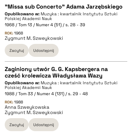
"Missa sub Concerto" Adama Jarzębskiego
Opublikowano w:
Muzyka : kwartalnik Instytutu Sztuki
CZYSTY TEKST
Polskiej Akademii Nauk
1968 / Tom 13 / Numer 4 (51) / s. 28 - 39
ROK:
1968
pobierz cytat
Zygmunt M. Szweykowski
Zacytuj
Udostępnij
BIBTEX
Zaginiony utwór G. G. Kapsbergera na
pobierz cytat
cześć krolewicza Władysława Wazy
CZYSTY TEKST
Opublikowano w:
Muzyka : kwartalnik Instytutu Sztuki
Polskiej Akademii Nauk
1988 / Tom 33 / Numer 4 (131) / s. 29 - 48
pobierz cytat
ROK:
1988
Anna Szweykowska
Zygmunt M. Szweykowski
BIBTEX
Zacytuj
Udostępnij