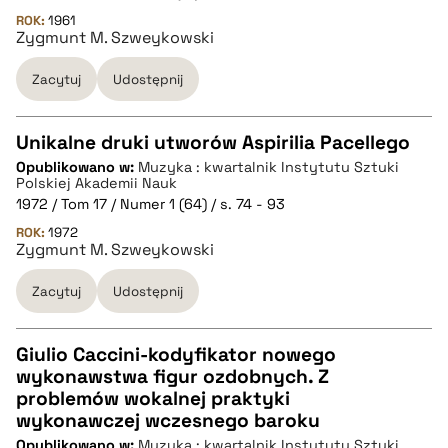
pobierz cytat
ROK:
1961
Zygmunt M. Szweykowski
BIBTEX
Zacytuj
Udostępnij
pobierz cytat
Unikalne druki utworów Aspirilia Pacellego
Opublikowano w:
Muzyka : kwartalnik Instytutu Sztuki
CZYSTY TEKST
Polskiej Akademii Nauk
1972 / Tom 17 / Numer 1 (64) / s. 74 - 93
ROK:
1972
pobierz cytat
Zygmunt M. Szweykowski
Zacytuj
Udostępnij
BIBTEX
Giulio Caccini-kodyfikator nowego
pobierz cytat
wykonawstwa figur ozdobnych. Z
CZYSTY TEKST
problemów wokalnej praktyki
wykonawczej wczesnego baroku
Opublikowano w:
Muzyka : kwartalnik Instytutu Sztuki