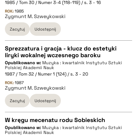
1985 / Tom 30 / Numer 3-4 (118-119) / s. 3 - 16
ROK:
1985
Zygmunt M. Szweykowski
BIBTEX
Zacytuj
Udostępnij
pobierz cytat
Sprezzatura i gracja - klucz do estetyki
liryki wokalnej wczesnego baroku
CZYSTY TEKST
Opublikowano w:
Muzyka : kwartalnik Instytutu Sztuki
Polskiej Akademii Nauk
1987 / Tom 32 / Numer 1 (124) / s. 3 - 20
pobierz cytat
ROK:
1987
Zygmunt M. Szweykowski
BIBTEX
Zacytuj
Udostępnij
pobierz cytat
W kręgu mecenatu rodu Sobieskich
Opublikowano w:
Muzyka : kwartalnik Instytutu Sztuki
CZYSTY TEKST
Polskiej Akademii Nauk