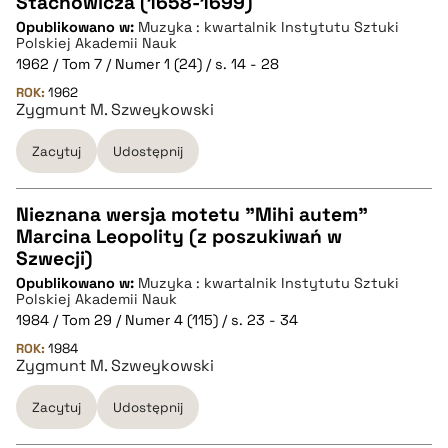
Stachowicza (1658-1699)
CZYSTY TEKST
Opublikowano w:
Muzyka : kwartalnik Instytutu Sztuki
Polskiej Akademii Nauk
1962 / Tom 7 / Numer 1 (24) / s. 14 - 28
pobierz cytat
ROK:
1962
Zygmunt M. Szweykowski
BIBTEX
Zacytuj
Udostępnij
pobierz cytat
Nieznana wersja motetu "Mihi autem"
Marcina Leopolity (z poszukiwań w
CZYSTY TEKST
Szwecji)
Opublikowano w:
Muzyka : kwartalnik Instytutu Sztuki
Polskiej Akademii Nauk
pobierz cytat
1984 / Tom 29 / Numer 4 (115) / s. 23 - 34
ROK:
1984
Zygmunt M. Szweykowski
BIBTEX
Zacytuj
Udostępnij
pobierz cytat