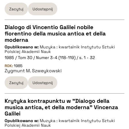
Zacytuj
Udostępnij
Dialogo di Vincentio Galilei nobile
fiorentino della musica antica et della
CZYSTY TEKST
moderna
Opublikowano w:
Muzyka : kwartalnik Instytutu Sztuki
Polskiej Akademii Nauk
pobierz cytat
1985 / Tom 30 / Numer 3-4 (118-119) / s. 1 - 32
ROK:
1985
Zygmunt M. Szweykowski
BIBTEX
Zacytuj
Udostępnij
pobierz cytat
Krytyka kontrapunktu w "Dialogo della
musica antica, et della moderna" Vincenza
CZYSTY TEKST
Galilei
Opublikowano w:
Muzyka : kwartalnik Instytutu Sztuki
Polskiej Akademii Nauk
pobierz cytat