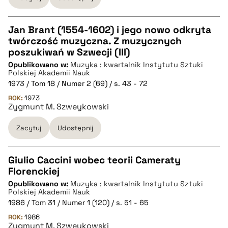
pobierz cytat
Jan Brant (1554-1602) i jego nowo odkryta
twórczość muzyczna. Z muzycznych
CZYSTY TEKST
poszukiwań w Szwecji (III)
Opublikowano w:
Muzyka : kwartalnik Instytutu Sztuki
Polskiej Akademii Nauk
pobierz cytat
1973 / Tom 18 / Numer 2 (69) / s. 43 - 72
ROK:
1973
Zygmunt M. Szweykowski
BIBTEX
Zacytuj
Udostępnij
pobierz cytat
Giulio Caccini wobec teorii Cameraty
Florenckiej
CZYSTY TEKST
Opublikowano w:
Muzyka : kwartalnik Instytutu Sztuki
Polskiej Akademii Nauk
1986 / Tom 31 / Numer 1 (120) / s. 51 - 65
pobierz cytat
ROK:
1986
Zygmunt M. Szweykowski