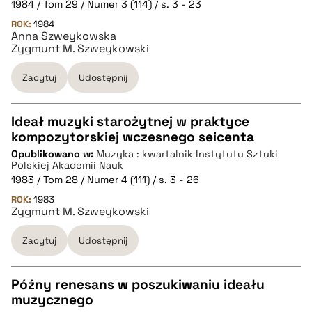
1984 / Tom 29 / Numer 3 (114) / s. 3 - 23
ROK:
1984
pobierz cytat
Anna Szweykowska
Zygmunt M. Szweykowski
BIBTEX
Zacytuj
Udostępnij
pobierz cytat
Ideał muzyki starożytnej w praktyce
kompozytorskiej wczesnego seicenta
CZYSTY TEKST
Opublikowano w:
Muzyka : kwartalnik Instytutu Sztuki
Polskiej Akademii Nauk
1983 / Tom 28 / Numer 4 (111) / s. 3 - 26
pobierz cytat
ROK:
1983
Zygmunt M. Szweykowski
BIBTEX
Zacytuj
Udostępnij
pobierz cytat
Późny renesans w poszukiwaniu ideału
muzycznego