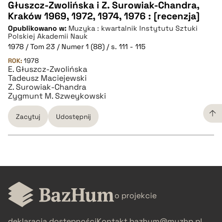
Głuszcz-Zwolińska i Z. Surowiak-Chandra,
Kraków 1969, 1972, 1974, 1976 : [recenzja]
BIBTEX
Opublikowano w:
Muzyka : kwartalnik Instytutu Sztuki
Polskiej Akademii Nauk
pobierz cytat
1978 / Tom 23 / Numer 1 (88) / s. 111 - 115
ROK:
1978
E. Głuszcz-Zwolińska
Tadeusz Maciejewski
Z. Surowiak-Chandra
Zygmunt M. Szweykowski
Zacytuj
Udostępnij
CZYSTY TEKST
o projekcie
pobierz cytat
deklaracja dostępności
Kontakt
bazhum@muzhp.pl