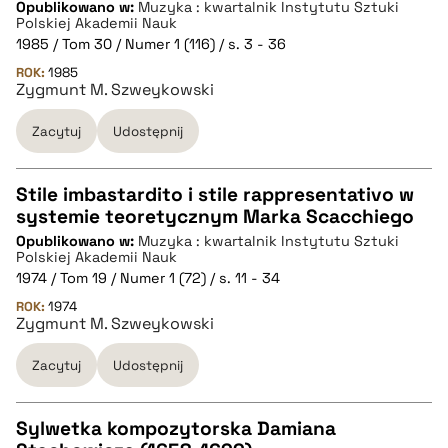
CZYSTY TEKST
Opublikowano w:
Muzyka : kwartalnik Instytutu Sztuki
Polskiej Akademii Nauk
1985 / Tom 30 / Numer 1 (116) / s. 3 - 36
pobierz cytat
ROK:
1985
Zygmunt M. Szweykowski
BIBTEX
Zacytuj
Udostępnij
pobierz cytat
Stile imbastardito i stile rappresentativo w
systemie teoretycznym Marka Scacchiego
CZYSTY TEKST
Opublikowano w:
Muzyka : kwartalnik Instytutu Sztuki
Polskiej Akademii Nauk
1974 / Tom 19 / Numer 1 (72) / s. 11 - 34
pobierz cytat
ROK:
1974
Zygmunt M. Szweykowski
BIBTEX
Zacytuj
Udostępnij
pobierz cytat
Sylwetka kompozytorska Damiana