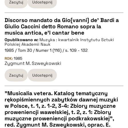
Zacytuj
Udostępnij
pobierz cytat
Discorso mandato da Gio[vanni] de' Bardi a
Giulio Caccini detto Romano sopra la
CZYSTY TEKST
musica antica, e'l cantar bene
Opublikowano w:
Muzyka : kwartalnik Instytutu Sztuki
Polskiej Akademii Nauk
pobierz cytat
1985 / Tom 30 / Numer 1 (116) / s. 109 - 132
ROK:
1985
Zygmunt M. Szweykowski
BIBTEX
Zacytuj
Udostępnij
pobierz cytat
"Musicalia vetera. Katalog tematyczny
rękopiśmiennych zabytków dawnej muzyki
CZYSTY TEKST
w Polsce, t. 1, z. 1-2, 3-4: Zbiory muzyczne
proweniencji wawelskiej, t. 2, z. 1: Zbiory
muzyczne proweniencji podkrakowskiej",
pobierz cytat
red. Zygmunt M. Szweykowski, oprac. E.