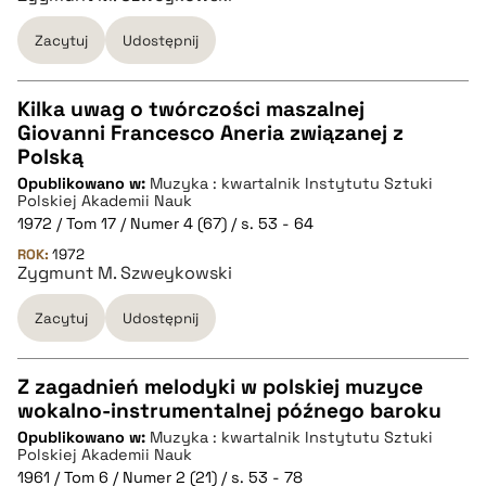
BIBTEX
Zacytuj
Udostępnij
pobierz cytat
Kilka uwag o twórczości maszalnej
Giovanni Francesco Aneria związanej z
CZYSTY TEKST
Polską
Opublikowano w:
Muzyka : kwartalnik Instytutu Sztuki
Polskiej Akademii Nauk
pobierz cytat
1972 / Tom 17 / Numer 4 (67) / s. 53 - 64
ROK:
1972
Zygmunt M. Szweykowski
BIBTEX
Zacytuj
Udostępnij
pobierz cytat
Z zagadnień melodyki w polskiej muzyce
wokalno-instrumentalnej późnego baroku
CZYSTY TEKST
Opublikowano w:
Muzyka : kwartalnik Instytutu Sztuki
Polskiej Akademii Nauk
1961 / Tom 6 / Numer 2 (21) / s. 53 - 78