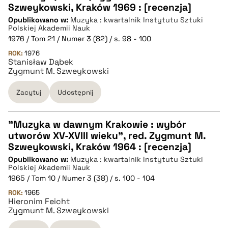
CZYSTY TEKST
Szweykowski, Kraków 1969 : [recenzja]
Opublikowano w:
Muzyka : kwartalnik Instytutu Sztuki
Polskiej Akademii Nauk
pobierz cytat
1976 / Tom 21 / Numer 3 (82) / s. 98 - 100
ROK:
1976
Stanisław Dąbek
BIBTEX
Zygmunt M. Szweykowski
Zacytuj
Udostępnij
pobierz cytat
"Muzyka w dawnym Krakowie : wybór
utworów XV-XVIII wieku", red. Zygmunt M.
CZYSTY TEKST
Szweykowski, Kraków 1964 : [recenzja]
Opublikowano w:
Muzyka : kwartalnik Instytutu Sztuki
Polskiej Akademii Nauk
pobierz cytat
1965 / Tom 10 / Numer 3 (38) / s. 100 - 104
ROK:
1965
Hieronim Feicht
BIBTEX
Zygmunt M. Szweykowski