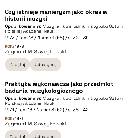
pobierz cytat
Czy istnieje manieryzm jako okres w
historii muzyki
CZYSTY TEKST
Opublikowano w:
Muzyka : kwartalnik Instytutu Sztuki
Polskiej Akademii Nauk
1973 / Tom 18 / Numer 1 (68) / s. 32 - 39
pobierz cytat
ROK:
1973
Zygmunt M. Szweykowski
BIBTEX
Zacytuj
Udostępnij
pobierz cytat
Praktyka wykonawcza jako przedmiot
badania muzykologicznego
CZYSTY TEKST
Opublikowano w:
Muzyka : kwartalnik Instytutu Sztuki
Polskiej Akademii Nauk
1971 / Tom 16 / Numer 3 (62) / s. 38 - 42
pobierz cytat
ROK:
1971
Zygmunt M. Szweykowski
BIBTEX
Zacytuj
Udostępnij