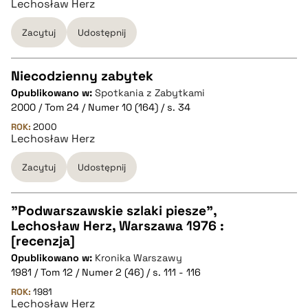
Lechosław Herz
pobierz cytat
Zacytuj
Udostępnij
BIBTEX
Niecodzienny zabytek
pobierz cytat
Opublikowano w:
Spotkania z Zabytkami
CZYSTY TEKST
2000 / Tom 24 / Numer 10 (164) / s. 34
ROK:
2000
Lechosław Herz
pobierz cytat
Zacytuj
Udostępnij
BIBTEX
"Podwarszawskie szlaki piesze",
pobierz cytat
Lechosław Herz, Warszawa 1976 :
CZYSTY TEKST
[recenzja]
Opublikowano w:
Kronika Warszawy
1981 / Tom 12 / Numer 2 (46) / s. 111 - 116
pobierz cytat
ROK:
1981
Lechosław Herz