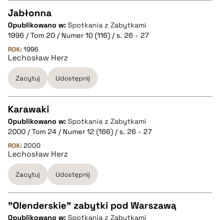
Jabłonna
pobierz cytat
Opublikowano w:
Spotkania z Zabytkami
CZYSTY TEKST
1996 / Tom 20 / Numer 10 (116) / s. 26 - 27
ROK:
1996
Lechosław Herz
pobierz cytat
Zacytuj
Udostępnij
BIBTEX
Karawaki
pobierz cytat
Opublikowano w:
Spotkania z Zabytkami
CZYSTY TEKST
2000 / Tom 24 / Numer 12 (166) / s. 26 - 27
ROK:
2000
Lechosław Herz
pobierz cytat
Zacytuj
Udostępnij
BIBTEX
"Olenderskie" zabytki pod Warszawą
pobierz cytat
Opublikowano w:
Spotkania z Zabytkami