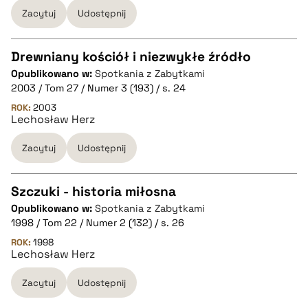
Zacytuj
Udostępnij
BIBTEX
Drewniany kościół i niezwykłe źródło
pobierz cytat
Opublikowano w:
Spotkania z Zabytkami
CZYSTY TEKST
2003 / Tom 27 / Numer 3 (193) / s. 24
ROK:
2003
Lechosław Herz
pobierz cytat
Zacytuj
Udostępnij
BIBTEX
Szczuki - historia miłosna
pobierz cytat
Opublikowano w:
Spotkania z Zabytkami
CZYSTY TEKST
1998 / Tom 22 / Numer 2 (132) / s. 26
ROK:
1998
Lechosław Herz
pobierz cytat
Zacytuj
Udostępnij
BIBTEX