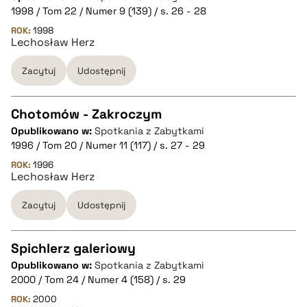
CZYSTY TEKST
1998 / Tom 22 / Numer 9 (139) / s. 26 - 28
ROK:
1998
Lechosław Herz
pobierz cytat
Zacytuj
Udostępnij
BIBTEX
Chotomów - Zakroczym
pobierz cytat
Opublikowano w:
Spotkania z Zabytkami
CZYSTY TEKST
1996 / Tom 20 / Numer 11 (117) / s. 27 - 29
ROK:
1996
Lechosław Herz
pobierz cytat
Zacytuj
Udostępnij
BIBTEX
Spichlerz galeriowy
pobierz cytat
Opublikowano w:
Spotkania z Zabytkami
CZYSTY TEKST
2000 / Tom 24 / Numer 4 (158) / s. 29
ROK:
2000