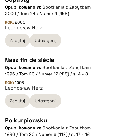
Opublikowano w:
Spotkania z Zabytkami
CZYSTY TEKST
2000 / Tom 24 / Numer 4 (158)
ROK:
2000
Lechosław Herz
pobierz cytat
Zacytuj
Udostępnij
BIBTEX
Nasz fin de siècle
pobierz cytat
Opublikowano w:
Spotkania z Zabytkami
CZYSTY TEKST
1996 / Tom 20 / Numer 12 (118) / s. 4 - 8
ROK:
1996
Lechosław Herz
pobierz cytat
Zacytuj
Udostępnij
BIBTEX
Po kurpiowsku
pobierz cytat
Opublikowano w:
Spotkania z Zabytkami
CZYSTY TEKST
1996 / Tom 20 / Numer 6 (112) / s. 17 - 18