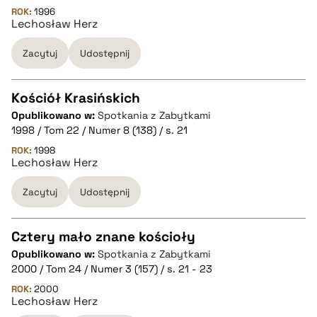
ROK:
1996
Lechosław Herz
pobierz cytat
Zacytuj
Udostępnij
BIBTEX
Kościół Krasińskich
pobierz cytat
Opublikowano w:
Spotkania z Zabytkami
CZYSTY TEKST
1998 / Tom 22 / Numer 8 (138) / s. 21
ROK:
1998
Lechosław Herz
pobierz cytat
Zacytuj
Udostępnij
BIBTEX
Cztery mało znane kościoły
pobierz cytat
Opublikowano w:
Spotkania z Zabytkami
CZYSTY TEKST
2000 / Tom 24 / Numer 3 (157) / s. 21 - 23
ROK:
2000
Lechosław Herz
pobierz cytat