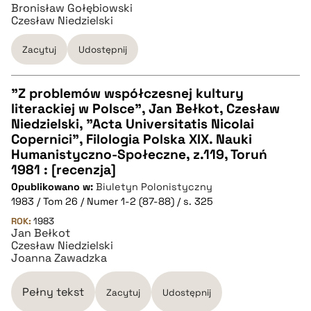
Bronisław Gołębiowski
Czesław Niedzielski
BIBTEX
Zacytuj
Udostępnij
pobierz cytat
"Z problemów współczesnej kultury
literackiej w Polsce", Jan Bełkot, Czesław
CZYSTY TEKST
Niedzielski, "Acta Universitatis Nicolai
Copernici", Filologia Polska XIX. Nauki
Humanistyczno-Społeczne, z.119, Toruń
pobierz cytat
1981 : [recenzja]
Opublikowano w:
Biuletyn Polonistyczny
1983 / Tom 26 / Numer 1-2 (87-88) / s. 325
BIBTEX
ROK:
1983
Jan Bełkot
pobierz cytat
Czesław Niedzielski
Joanna Zawadzka
Pełny tekst
Zacytuj
Udostępnij