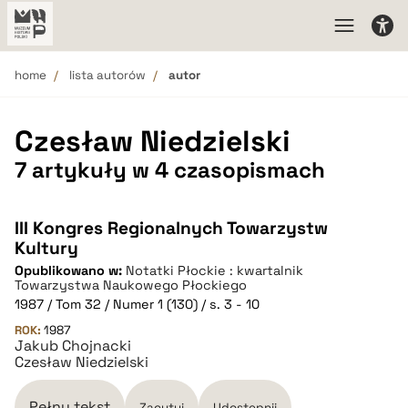
home
lista autorów
autor
Czesław Niedzielski
7 artykuły w 4 czasopismach
III Kongres Regionalnych Towarzystw
Kultury
Opublikowano w:
Notatki Płockie : kwartalnik
Towarzystwa Naukowego Płockiego
1987 / Tom 32 / Numer 1 (130) / s. 3 - 10
ROK:
1987
Jakub Chojnacki
Czesław Niedzielski
Pełny tekst
Zacytuj
Udostępnij