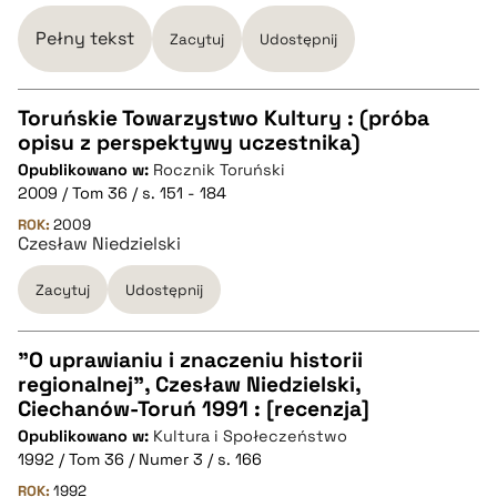
BIBTEX
Pełny tekst
Zacytuj
Udostępnij
pobierz cytat
Toruńskie Towarzystwo Kultury : (próba
opisu z perspektywy uczestnika)
CZYSTY TEKST
Opublikowano w:
Rocznik Toruński
2009 / Tom 36 / s. 151 - 184
pobierz cytat
ROK:
2009
Czesław Niedzielski
Zacytuj
Udostępnij
BIBTEX
pobierz cytat
"O uprawianiu i znaczeniu historii
regionalnej", Czesław Niedzielski,
CZYSTY TEKST
Ciechanów-Toruń 1991 : [recenzja]
Opublikowano w:
Kultura i Społeczeństwo
1992 / Tom 36 / Numer 3 / s. 166
pobierz cytat
ROK:
1992