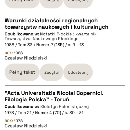
Warunki działalności regionalnych
towarzystw naukowych i kulturalnych
CZYSTY TEKST
Opublikowano w:
Notatki Płockie : kwartalnik
Towarzystwa Naukowego Płockiego
1988 / Tom 33 / Numer 2 (135) / s. 9 - 13
pobierz cytat
ROK:
1988
Czesław Niedzielski
BIBTEX
Pełny tekst
Zacytuj
Udostępnij
pobierz cytat
"Acta Universitatis Nicolai Copernici.
Filologia Polska" - Toruń
CZYSTY TEKST
Opublikowano w:
Biuletyn Polonistyczny
1978 / Tom 21 / Numer 4 (70) / s. 30 - 31
pobierz cytat
ROK:
1978
Czesław Niedzielski