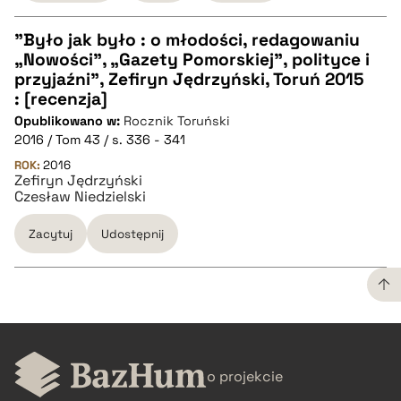
"Było jak było : o młodości, redagowaniu
„Nowości”, „Gazety Pomorskiej”, polityce i
CZYSTY TEKST
przyjaźni", Zefiryn Jędrzyński, Toruń 2015
: [recenzja]
Opublikowano w:
Rocznik Toruński
pobierz cytat
2016 / Tom 43 / s. 336 - 341
ROK:
2016
Zefiryn Jędrzyński
BIBTEX
Czesław Niedzielski
pobierz cytat
Zacytuj
Udostępnij
CZYSTY TEKST
o projekcie
pobierz cytat