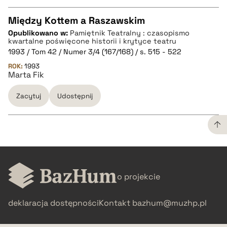
Między Kottem a Raszawskim
Opublikowano w:
Pamiętnik Teatralny : czasopismo
CZYSTY TEKST
kwartalne poświęcone historii i krytyce teatru
1993 / Tom 42 / Numer 3/4 (167/168) / s. 515 - 522
ROK:
1993
pobierz cytat
Marta Fik
Zacytuj
Udostępnij
BIBTEX
pobierz cytat
CZYSTY TEKST
o projekcie
pobierz cytat
deklaracja dostępności
Kontakt
bazhum@muzhp.pl
BIBTEX