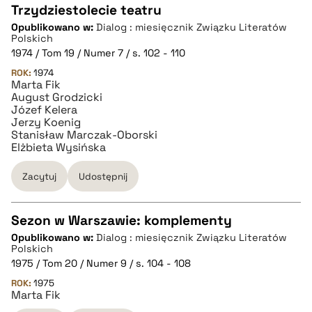
Trzydziestolecie teatru
Opublikowano w:
Dialog : miesięcznik Związku Literatów
CZYSTY TEKST
Polskich
1974 / Tom 19 / Numer 7 / s. 102 - 110
ROK:
1974
pobierz cytat
Marta Fik
August Grodzicki
Józef Kelera
BIBTEX
Jerzy Koenig
Stanisław Marczak-Oborski
Elżbieta Wysińska
pobierz cytat
Zacytuj
Udostępnij
Sezon w Warszawie: komplementy
Opublikowano w:
Dialog : miesięcznik Związku Literatów
CZYSTY TEKST
Polskich
1975 / Tom 20 / Numer 9 / s. 104 - 108
ROK:
1975
pobierz cytat
Marta Fik