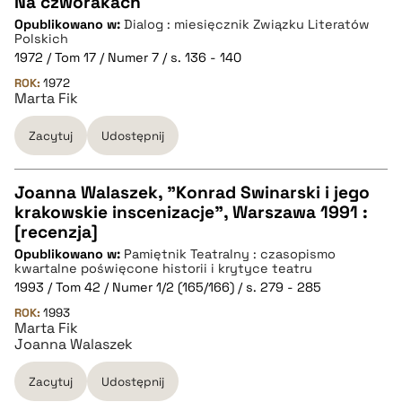
Na czworakach
Opublikowano w:
Dialog : miesięcznik Związku Literatów
CZYSTY TEKST
Polskich
1972 / Tom 17 / Numer 7 / s. 136 - 140
ROK:
1972
pobierz cytat
Marta Fik
Zacytuj
Udostępnij
BIBTEX
Joanna Walaszek, "Konrad Swinarski i jego
pobierz cytat
krakowskie inscenizacje", Warszawa 1991 :
CZYSTY TEKST
[recenzja]
Opublikowano w:
Pamiętnik Teatralny : czasopismo
kwartalne poświęcone historii i krytyce teatru
pobierz cytat
1993 / Tom 42 / Numer 1/2 (165/166) / s. 279 - 285
ROK:
1993
Marta Fik
BIBTEX
Joanna Walaszek
Zacytuj
Udostępnij
pobierz cytat