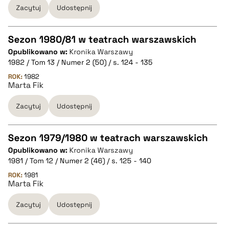
BIBTEX
Zacytuj
Udostępnij
pobierz cytat
Sezon 1980/81 w teatrach warszawskich
Opublikowano w:
Kronika Warszawy
CZYSTY TEKST
1982 / Tom 13 / Numer 2 (50) / s. 124 - 135
ROK:
1982
Marta Fik
pobierz cytat
Zacytuj
Udostępnij
BIBTEX
Sezon 1979/1980 w teatrach warszawskich
pobierz cytat
Opublikowano w:
Kronika Warszawy
CZYSTY TEKST
1981 / Tom 12 / Numer 2 (46) / s. 125 - 140
ROK:
1981
Marta Fik
pobierz cytat
Zacytuj
Udostępnij
BIBTEX