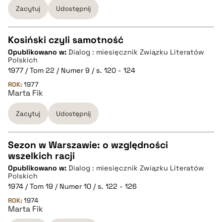
Zacytuj
Udostępnij
BIBTEX
Kosiński czyli samotność
pobierz cytat
Opublikowano w:
Dialog : miesięcznik Związku Literatów
CZYSTY TEKST
Polskich
1977 / Tom 22 / Numer 9 / s. 120 - 124
ROK:
1977
pobierz cytat
Marta Fik
Zacytuj
Udostępnij
BIBTEX
Sezon w Warszawie: o względności
pobierz cytat
wszelkich racji
CZYSTY TEKST
Opublikowano w:
Dialog : miesięcznik Związku Literatów
Polskich
1974 / Tom 19 / Numer 10 / s. 122 - 126
pobierz cytat
ROK:
1974
Marta Fik