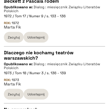
Beckett z Pascala rodem
pobierz cytat
Opublikowano w:
Dialog : miesięcznik Związku Literatów
CZYSTY TEKST
Polskich
1972 / Tom 17 / Numer 9 / s. 133 - 136
ROK:
1972
pobierz cytat
Marta Fik
Zacytuj
Udostępnij
BIBTEX
Dlaczego nie kochamy teatrów
pobierz cytat
warszawskich?
CZYSTY TEKST
Opublikowano w:
Dialog : miesięcznik Związku Literatów
Polskich
1973 / Tom 18 / Numer 3 / s. 136 - 139
pobierz cytat
ROK:
1973
Marta Fik
BIBTEX
Zacytuj
Udostępnij
pobierz cytat