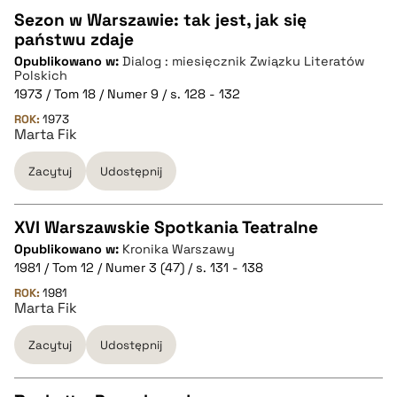
Sezon w Warszawie: tak jest, jak się
pobierz cytat
państwu zdaje
CZYSTY TEKST
Opublikowano w:
Dialog : miesięcznik Związku Literatów
Polskich
1973 / Tom 18 / Numer 9 / s. 128 - 132
pobierz cytat
ROK:
1973
Marta Fik
BIBTEX
Zacytuj
Udostępnij
pobierz cytat
XVI Warszawskie Spotkania Teatralne
Opublikowano w:
Kronika Warszawy
CZYSTY TEKST
1981 / Tom 12 / Numer 3 (47) / s. 131 - 138
ROK:
1981
Marta Fik
pobierz cytat
Zacytuj
Udostępnij
BIBTEX