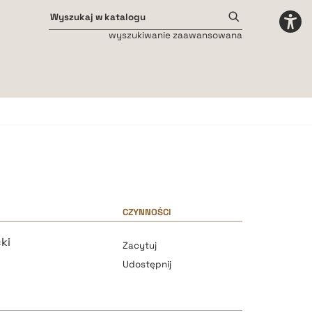
wyszukiwanie zaawansowana
Odstępy międzyliterowe
małe
średnie
duże
CZYNNOŚCI
ki
Zacytuj
Udostępnij