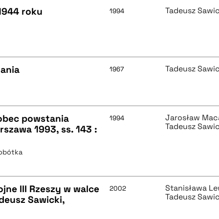
1944 roku
Tadeusz Sawic
1994
dania
Tadeusz Sawic
1967
wobec powstania
Jarosław Mac
1994
Tadeusz Sawic
szawa 1993, ss. 143 :
Sobótka
jne III Rzeszy w walce
Stanisława L
2002
Tadeusz Sawic
deusz Sawicki,