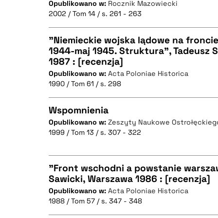
Opublikowano w:
Rocznik Mazowiecki
2002 / Tom 14 / s. 261 - 263
"Niemieckie wojska lądowe na fronci
BIBTEX
1944-maj 1945. Struktura", Tadeusz 
1987 : [recenzja]
CZYSTY TEKST
Opublikowano w:
Acta Poloniae Historica
1990 / Tom 61 / s. 298
Wspomnienia
BIBTEX
Opublikowano w:
Zeszyty Naukowe Ostrołęckie
1999 / Tom 13 / s. 307 - 322
CZYSTY TEKST
"Front wschodni a powstanie warsza
Sawicki, Warszawa 1986 : [recenzja]
BIBTEX
Opublikowano w:
Acta Poloniae Historica
CZYSTY TEKST
1988 / Tom 57 / s. 347 - 348