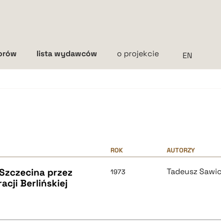
torów
lista wydawców
o projekcie
Interlinia
mała
średnia
duża
ROK
AUTORZY
 Szczecina przez
Tadeusz Sawic
1973
cji Berlińskiej