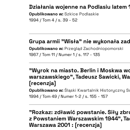
Działania wojenne na Podlasiu latem 
Opublikowano w:
Szkice Podlaskie
1994 / Tom 4 / s. 39 - 52
CZYSTY TEKST
Grupa armii "Wisła" nie wykonała za
Opublikowano w:
Przegląd Zachodniopomorski
BIBTEX
1967 / Tom 11 / Numer 1 / s. 117 - 135
CZYSTY TEKST
"Wyrok na miasto. Berlin i Moskwa 
warszawskiego", Tadeusz Sawicki, War
[recenzja]
CZYSTY TEKST
BIBTEX
Opublikowano w:
Śląski Kwartalnik Historyczny 
1994 / Tom 49 / Numer 1-2 / s. 155 - 157
"Rozkaz: zdławić powstanie. Siły zbro
BIBTEX
z Powstaniem Warszawskim 1944", Ta
Warszawa 2001 : [recenzja]
CZYSTY TEKST