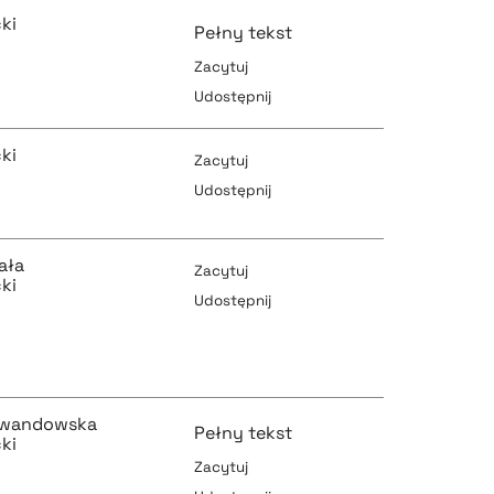
ki
Pełny tekst
Zacytuj
Udostępnij
pobierz cytat
ki
Zacytuj
Udostępnij
pobierz cytat
pobierz cytat
ała
Zacytuj
ki
Udostępnij
pobierz cytat
pobierz cytat
ewandowska
Pełny tekst
ki
Zacytuj
pobierz cytat