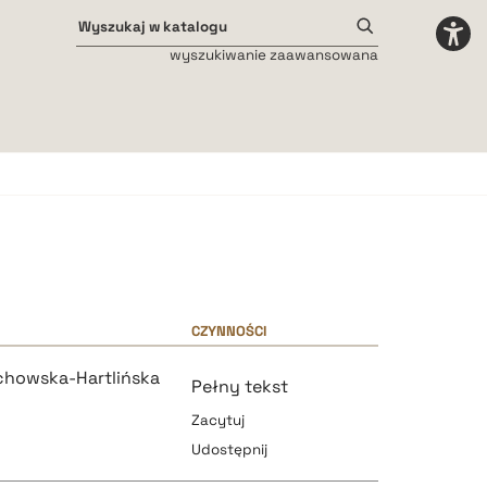
wyszukiwanie zaawansowana
Odstępy międzyliterowe
małe
średnie
duże
CZYNNOŚCI
chowska-Hartlińska
Pełny tekst
Zacytuj
Udostępnij