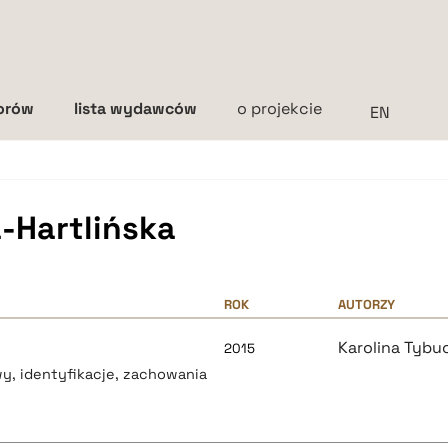
torów
lista wydawców
o projekcie
Interlinia
mała
średnia
duża
-Hartlińska
ROK
AUTORZY
Karolina Tybu
2015
wy, identyfikacje, zachowania