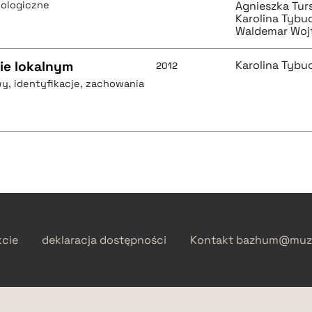
tologiczne
Agnieszka Tu
Karolina Tybu
Waldemar Woj
ie lokalnym
Karolina Tybu
2012
wy, identyfikacje, zachowania
kcie
deklaracja dostępności
Kontakt
bazhum@muzh