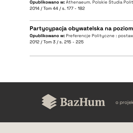
Opublikowano w:
Athenaeum. Polskie Studia Poli
2014 / Tom 44 / s. 177 - 182
Partycypacja obywatelska na poziom
BIBTEX
Opublikowano w:
Preferencje Polityczne : posta
2012 / Tom 3 / s. 215 - 225
CZYSTY TEKST
BIBTEX
CZYSTY TEKST
o proje
BIBTEX