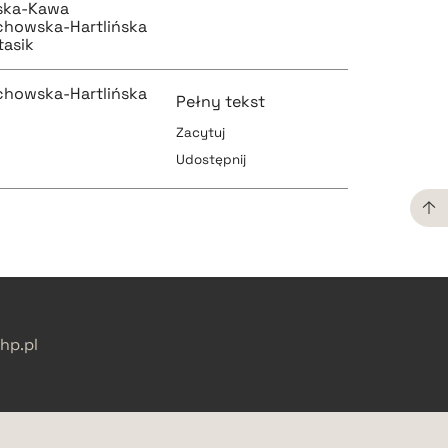
rska-Kawa
pobierz cytat
chowska-Hartlińska
pobierz cytat
tasik
chowska-Hartlińska
Pełny tekst
Zacytuj
pobierz cytat
Udostępnij
pobierz cytat
pobierz cytat
pobierz cytat
p.pl
pobierz cytat