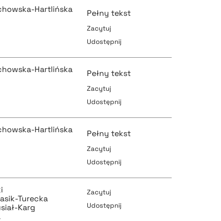
chowska-Hartlińska
Pełny tekst
Zacytuj
Udostępnij
pobierz cytat
chowska-Hartlińska
Pełny tekst
Zacytuj
Udostępnij
pobierz cytat
pobierz cytat
chowska-Hartlińska
Pełny tekst
Zacytuj
Udostępnij
pobierz cytat
pobierz cytat
i
Zacytuj
asik-Turecka
Udostępnij
siał-Karg
a