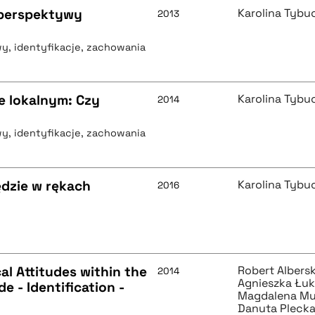
 perspektywy
Karolina Tybu
2013
wy, identyfikacje, zachowania
e lokalnym: Czy
Karolina Tybu
2014
wy, identyfikacje, zachowania
dzie w rękach
Karolina Tybu
2016
al Attitudes within the
Robert Albersk
2014
Agnieszka Łuk
de - Identification -
Magdalena Mu
Danuta Pleck