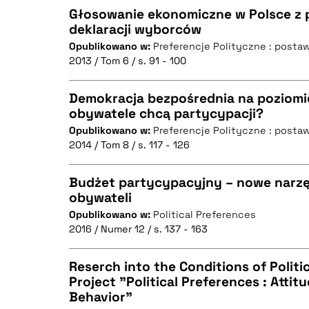
Głosowanie ekonomiczne w Polsce z
deklaracji wyborców
Opublikowano w:
Preferencje Polityczne : posta
CZYSTY TEKST
2013 / Tom 6 / s. 91 - 100
Demokracja bezpośrednia na poziomi
obywatele chcą partycypacji?
BIBTEX
Opublikowano w:
Preferencje Polityczne : posta
CZYSTY TEKST
2014 / Tom 8 / s. 117 - 126
Budżet partycypacyjny – nowe narzę
obywateli
BIBTEX
Opublikowano w:
Political Preferences
CZYSTY TEKST
2016 / Numer 12 / s. 137 - 163
Reserch into the Conditions of Politic
Project "Political Preferences : Attitu
BIBTEX
Behavior"
CZYSTY TEKST