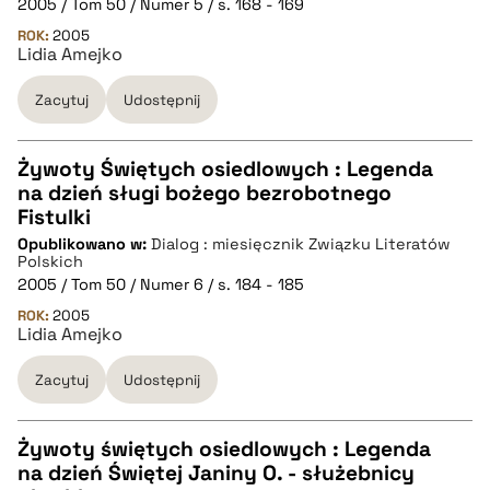
2005 / Tom 50 / Numer 5 / s. 168 - 169
pobierz cytat
ROK:
2005
Lidia Amejko
BIBTEX
Zacytuj
Udostępnij
pobierz cytat
Żywoty Świętych osiedlowych : Legenda
na dzień sługi bożego bezrobotnego
CZYSTY TEKST
Fistulki
Opublikowano w:
Dialog : miesięcznik Związku Literatów
Polskich
pobierz cytat
2005 / Tom 50 / Numer 6 / s. 184 - 185
ROK:
2005
Lidia Amejko
BIBTEX
Zacytuj
Udostępnij
pobierz cytat
Żywoty świętych osiedlowych : Legenda
na dzień Świętej Janiny O. - służebnicy