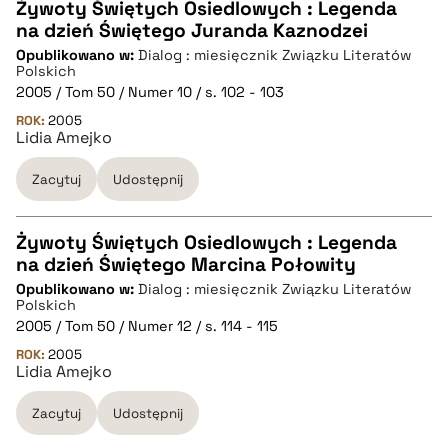
Żywoty Świętych Osiedlowych : Legenda
na dzień Świętego Juranda Kaznodzei
CZYSTY TEKST
Opublikowano w:
Dialog : miesięcznik Związku Literatów
Polskich
2005 / Tom 50 / Numer 10 / s. 102 - 103
pobierz cytat
ROK:
2005
Lidia Amejko
BIBTEX
Zacytuj
Udostępnij
pobierz cytat
Żywoty Świętych Osiedlowych : Legenda
na dzień Świętego Marcina Połowity
CZYSTY TEKST
Opublikowano w:
Dialog : miesięcznik Związku Literatów
Polskich
2005 / Tom 50 / Numer 12 / s. 114 - 115
pobierz cytat
ROK:
2005
Lidia Amejko
BIBTEX
Zacytuj
Udostępnij