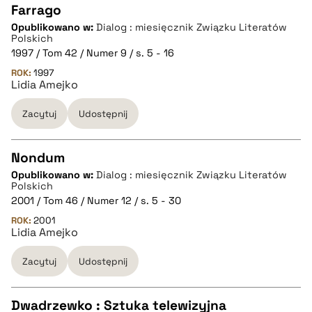
Farrago
Opublikowano w:
Dialog : miesięcznik Związku Literatów
CZYSTY TEKST
Polskich
1997 / Tom 42 / Numer 9 / s. 5 - 16
ROK:
1997
pobierz cytat
Lidia Amejko
Zacytuj
Udostępnij
BIBTEX
Nondum
pobierz cytat
Opublikowano w:
Dialog : miesięcznik Związku Literatów
CZYSTY TEKST
Polskich
2001 / Tom 46 / Numer 12 / s. 5 - 30
ROK:
2001
pobierz cytat
Lidia Amejko
Zacytuj
Udostępnij
BIBTEX
Dwadrzewko : Sztuka telewizyjna
pobierz cytat