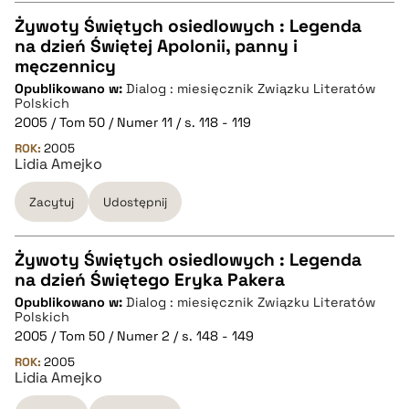
pobierz cytat
Żywoty Świętych osiedlowych : Legenda
na dzień Świętej Apolonii, panny i
CZYSTY TEKST
męczennicy
Opublikowano w:
Dialog : miesięcznik Związku Literatów
Polskich
pobierz cytat
2005 / Tom 50 / Numer 11 / s. 118 - 119
ROK:
2005
Lidia Amejko
BIBTEX
Zacytuj
Udostępnij
pobierz cytat
Żywoty Świętych osiedlowych : Legenda
na dzień Świętego Eryka Pakera
CZYSTY TEKST
Opublikowano w:
Dialog : miesięcznik Związku Literatów
Polskich
2005 / Tom 50 / Numer 2 / s. 148 - 149
pobierz cytat
ROK:
2005
Lidia Amejko
BIBTEX