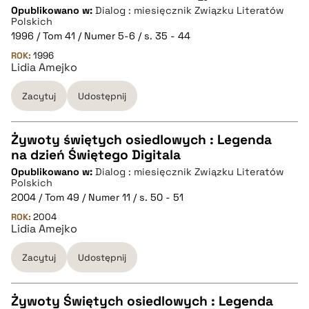
Opublikowano w:
Dialog : miesięcznik Związku Literatów
CZYSTY TEKST
Polskich
1996 / Tom 41 / Numer 5-6 / s. 35 - 44
ROK:
1996
pobierz cytat
Lidia Amejko
Zacytuj
Udostępnij
BIBTEX
Żywoty świętych osiedlowych : Legenda
pobierz cytat
na dzień Świętego Digitala
CZYSTY TEKST
Opublikowano w:
Dialog : miesięcznik Związku Literatów
Polskich
2004 / Tom 49 / Numer 11 / s. 50 - 51
pobierz cytat
ROK:
2004
Lidia Amejko
BIBTEX
Zacytuj
Udostępnij
pobierz cytat
Żywoty Świętych osiedlowych : Legenda