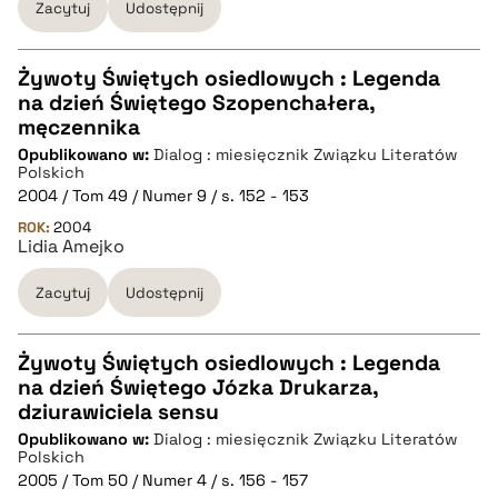
Zacytuj
Udostępnij
pobierz cytat
Żywoty Świętych osiedlowych : Legenda
na dzień Świętego Szopenchałera,
CZYSTY TEKST
męczennika
Opublikowano w:
Dialog : miesięcznik Związku Literatów
Polskich
pobierz cytat
2004 / Tom 49 / Numer 9 / s. 152 - 153
ROK:
2004
Lidia Amejko
BIBTEX
Zacytuj
Udostępnij
pobierz cytat
Żywoty Świętych osiedlowych : Legenda
na dzień Świętego Józka Drukarza,
CZYSTY TEKST
dziurawiciela sensu
Opublikowano w:
Dialog : miesięcznik Związku Literatów
Polskich
pobierz cytat
2005 / Tom 50 / Numer 4 / s. 156 - 157