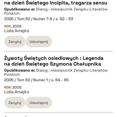
na dzień Świętego Incipita, tragarza sensu
CZYSTY TEKST
Opublikowano w:
Dialog : miesięcznik Związku Literatów
Polskich
2005 / Tom 50 / Numer 7-8 / s. 52 - 53
pobierz cytat
ROK:
2005
Lidia Amejko
BIBTEX
Zacytuj
Udostępnij
pobierz cytat
Żywoty Świętych osiedlowych : Legenda
na dzień Świętego Szymona Chałupnika
CZYSTY TEKST
Opublikowano w:
Dialog : miesięcznik Związku Literatów
Polskich
2005 / Tom 50 / Numer 1 / s. 64 - 65
pobierz cytat
ROK:
2005
Lidia Amejko
BIBTEX
Zacytuj
Udostępnij
pobierz cytat