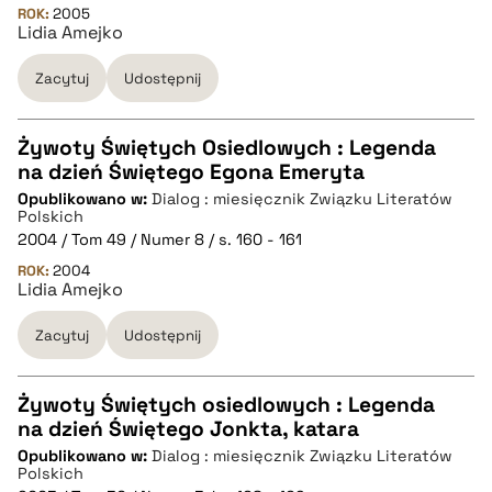
ROK:
2005
Lidia Amejko
BIBTEX
Zacytuj
Udostępnij
pobierz cytat
Żywoty Świętych Osiedlowych : Legenda
na dzień Świętego Egona Emeryta
CZYSTY TEKST
Opublikowano w:
Dialog : miesięcznik Związku Literatów
Polskich
2004 / Tom 49 / Numer 8 / s. 160 - 161
pobierz cytat
ROK:
2004
Lidia Amejko
BIBTEX
Zacytuj
Udostępnij
pobierz cytat
Żywoty Świętych osiedlowych : Legenda
na dzień Świętego Jonkta, katara
CZYSTY TEKST
Opublikowano w:
Dialog : miesięcznik Związku Literatów
Polskich