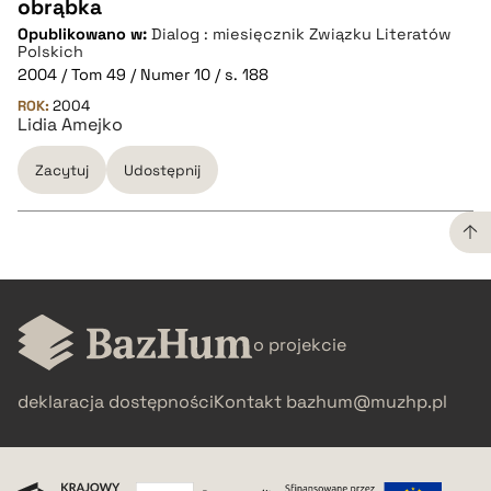
CZYSTY TEKST
obrąbka
Opublikowano w:
Dialog : miesięcznik Związku Literatów
Polskich
pobierz cytat
2004 / Tom 49 / Numer 10 / s. 188
ROK:
2004
Lidia Amejko
BIBTEX
Zacytuj
Udostępnij
pobierz cytat
CZYSTY TEKST
o projekcie
pobierz cytat
deklaracja dostępności
Kontakt
bazhum@muzhp.pl
BIBTEX
pobierz cytat