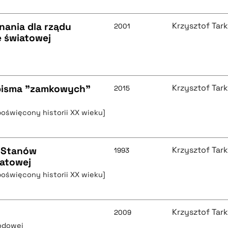
nania dla rządu
Krzysztof Tar
2001
e światowej
 pisma "zamkowych"
Krzysztof Tar
2015
poświęcony historii XX wieku]
e Stanów
Krzysztof Tar
1993
iatowej
poświęcony historii XX wieku]
Krzysztof Tar
2009
rodowej