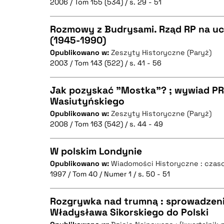
2006 / Tom 155 (534) / s. 29 - 51
Rozmowy z Budrysami. Rząd RP na uch
BIBTEX
(1945-1990)
Opublikowano w:
Zeszyty Historyczne (Paryż)
CZYSTY TEKST
2003 / Tom 143 (522) / s. 41 - 56
Jak pozyskać "Mostka"? ; wywiad P
Wasiutyńskiego
BIBTEX
Opublikowano w:
Zeszyty Historyczne (Paryż)
CZYSTY TEKST
2008 / Tom 163 (542) / s. 44 - 49
W polskim Londynie
Opublikowano w:
Wiadomości Historyczne : czaso
BIBTEX
1997 / Tom 40 / Numer 1 / s. 50 - 51
CZYSTY TEKST
Rozgrywka nad trumną : sprowadzen
Władysława Sikorskiego do Polski