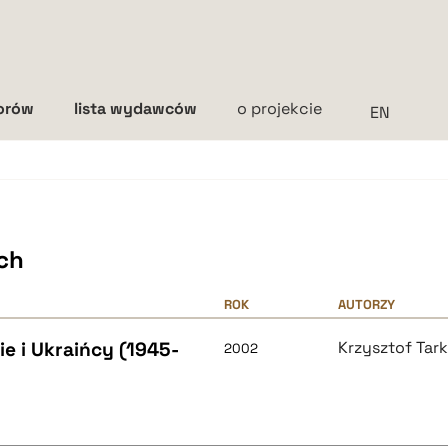
torów
lista wydawców
o projekcie
Interlinia
mała
średnia
duża
ch
ROK
AUTORZY
e i Ukraińcy (1945-
Krzysztof Tar
2002