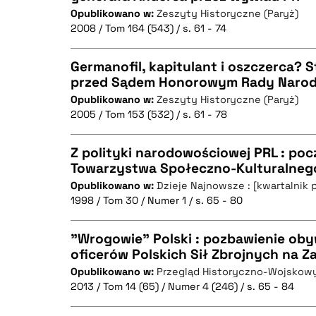
BIBTEX
Opublikowano w:
Zeszyty Historyczne (Paryż)
CZYSTY TEKST
2008 / Tom 164 (543) / s. 61 - 74
Germanofil, kapitulant i oszczerca? 
przed Sądem Honorowym Rady Narod
BIBTEX
Opublikowano w:
Zeszyty Historyczne (Paryż)
CZYSTY TEKST
2005 / Tom 153 (532) / s. 61 - 78
Z polityki narodowościowej PRL : poc
Towarzystwa Społeczno-Kulturalneg
BIBTEX
Opublikowano w:
Dzieje Najnowsze : [kwartalnik 
CZYSTY TEKST
1998 / Tom 30 / Numer 1 / s. 65 - 80
"Wrogowie" Polski : pozbawienie oby
oficerów Polskich Sił Zbrojnych na Z
BIBTEX
Opublikowano w:
Przegląd Historyczno-Wojskow
CZYSTY TEKST
2013 / Tom 14 (65) / Numer 4 (246) / s. 65 - 84