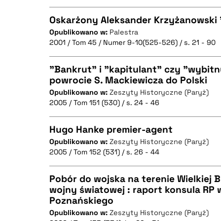
Oskarżony Aleksander Krzyżanowski 
Opublikowano w:
Palestra
BIBTEX
2001 / Tom 45 / Numer 9-10(525-526) / s. 21 - 90
CZYSTY TEKST
"Bankrut" i "kapitulant" czy "wybitn
powrocie S. Mackiewicza do Polski
Opublikowano w:
Zeszyty Historyczne (Paryż)
CZYSTY TEKST
BIBTEX
2005 / Tom 151 (530) / s. 24 - 46
Hugo Hanke premier-agent
Opublikowano w:
Zeszyty Historyczne (Paryż)
BIBTEX
2005 / Tom 152 (531) / s. 26 - 44
CZYSTY TEKST
Pobór do wojska na terenie Wielkiej Br
wojny światowej : raport konsula RP 
Poznańskiego
CZYSTY TEKST
BIBTEX
Opublikowano w:
Zeszyty Historyczne (Paryż)