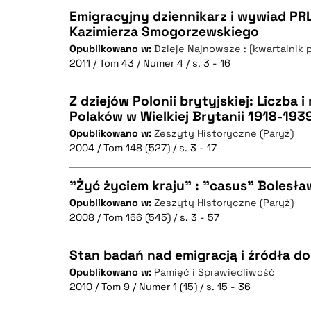
Emigracyjny dziennikarz i wywiad PR
Kazimierza Smogorzewskiego
Opublikowano w:
Dzieje Najnowsze : [kwartalnik 
CZYSTY TEKST
2011 / Tom 43 / Numer 4 / s. 3 - 16
Z dziejów Polonii brytyjskiej: Liczba 
Polaków w Wielkiej Brytanii 1918-193
BIBTEX
Opublikowano w:
Zeszyty Historyczne (Paryż)
CZYSTY TEKST
2004 / Tom 148 (527) / s. 3 - 17
"Żyć życiem kraju" : "casus" Bolesł
Opublikowano w:
Zeszyty Historyczne (Paryż)
BIBTEX
2008 / Tom 166 (545) / s. 3 - 57
CZYSTY TEKST
Stan badań nad emigracją i źródła do 
Opublikowano w:
Pamięć i Sprawiedliwość
2010 / Tom 9 / Numer 1 (15) / s. 15 - 36
CZYSTY TEKST
BIBTEX