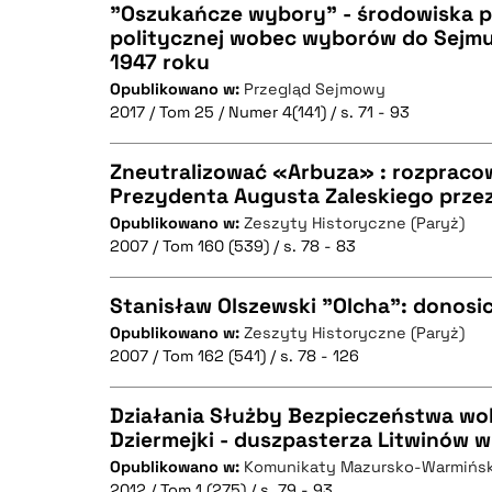
"Oszukańcze wybory" - środowiska po
politycznej wobec wyborów do Sej
BIBTEX
1947 roku
CZYSTY TEKST
Opublikowano w:
Przegląd Sejmowy
2017 / Tom 25 / Numer 4(141) / s. 71 - 93
Zneutralizować «Arbuza» : rozpraco
BIBTEX
Prezydenta Augusta Zaleskiego prze
Opublikowano w:
Zeszyty Historyczne (Paryż)
CZYSTY TEKST
2007 / Tom 160 (539) / s. 78 - 83
Stanisław Olszewski "Olcha": donosi
Opublikowano w:
Zeszyty Historyczne (Paryż)
BIBTEX
2007 / Tom 162 (541) / s. 78 - 126
CZYSTY TEKST
Działania Służby Bezpieczeństwa wo
Dziermejki - duszpasterza Litwinów w
Opublikowano w:
Komunikaty Mazursko-Warmińsk
CZYSTY TEKST
BIBTEX
2012 / Tom 1 (275) / s. 79 - 93