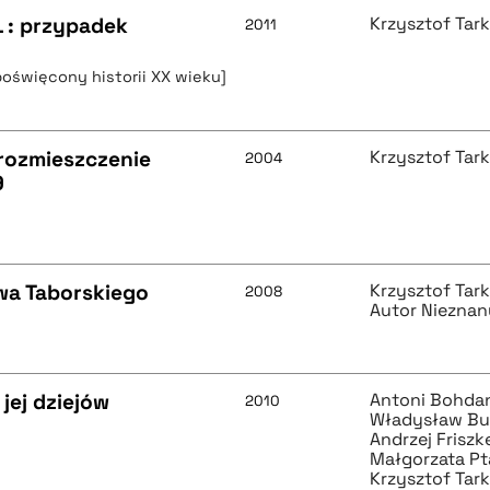
L : przypadek
Krzysztof Tar
2011
poświęcony historii XX wieku]
i rozmieszczenie
Krzysztof Tar
2004
9
awa Taborskiego
Krzysztof Tar
2008
Autor Nieznan
jej dziejów
Antoni Bohda
2010
Władysław Bu
Andrzej Friszk
Małgorzata Pt
Krzysztof Tar