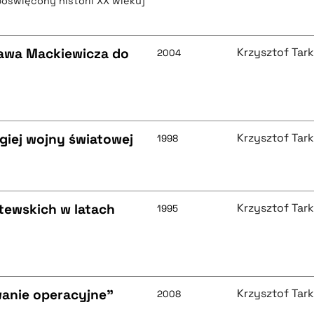
poświęcony historii XX wieku]
sława Mackiewicza do
Krzysztof Tar
2004
giej wojny światowej
Krzysztof Tar
1998
itewskich w latach
Krzysztof Tar
1995
wanie operacyjne"
Krzysztof Tar
2008