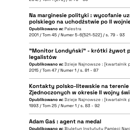
Na marginesie polityki : wycofanie uz
polskiego na uchodźstwie po II wojni
BIBTEX
Opublikowano w:
Palestra
CZYSTY TEKST
2001 / Tom 45 / Numer 5-6(521-522) / s. 79 - 93
"Monitor Londyński" - krótki żywot
legalistów
BIBTEX
Opublikowano w:
Dzieje Najnowsze : [kwartalnik 
CZYSTY TEKST
2015 / Tom 47 / Numer 1 / s. 81 - 87
Kontakty polsko-litewskie na tereni
Zjednoczonych w okresie II wojny św
BIBTEX
Opublikowano w:
Dzieje Najnowsze : [kwartalnik 
CZYSTY TEKST
1993 / Tom 25 / Numer 1 / s. 83 - 92
Adam Gaś : agent na medal
Opublikowano w:
Biuletyn Instytutu Pamięci Na