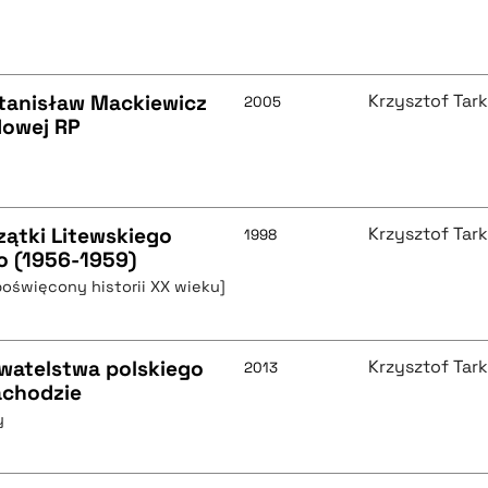
Stanisław Mackiewicz
Krzysztof Tar
2005
owej RP
zątki Litewskiego
Krzysztof Tar
1998
o (1956-1959)
poświęcony historii XX wieku]
watelstwa polskiego
Krzysztof Tar
2013
achodzie
y