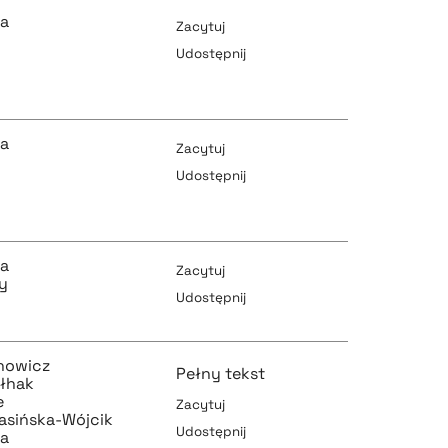
ka
Zacytuj
Udostępnij
pobierz cytat
ka
Zacytuj
Udostępnij
pobierz cytat
pobierz cytat
ka
Zacytuj
y
Udostępnij
pobierz cytat
pobierz cytat
nowicz
Pełny tekst
łhak
e
Zacytuj
asińska-Wójcik
Udostępnij
ka