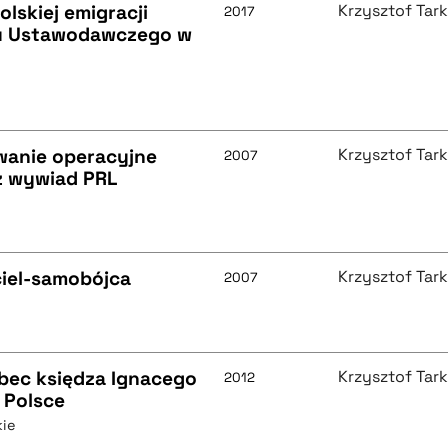
lskiej emigracji
Krzysztof Tar
2017
mu Ustawodawczego w
wanie operacyjne
Krzysztof Tar
2007
z wywiad PRL
ciel-samobójca
Krzysztof Tar
2007
bec księdza Ignacego
Krzysztof Tar
2012
 Polsce
ie