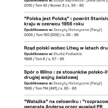
Opublikowano w:
Dzieje Najnowsze : [kwartalnik 
CZYSTY TEKST
BIBTEX
2010 / Tom 42 / Numer 3 / s. 55 - 80
"Polska jest Polską" : powrót Stani
kraju w czerwcu 1956 roku
BIBTEX
Opublikowano w:
Zeszyty Historyczne (Paryż)
CZYSTY TEKST
2004 / Tom 150 (529) / s. 55 - 96
Rząd polski wobec Litwy w latach dru
Opublikowano w:
Studia Podlaskie
BIBTEX
1998 / Tom 8 / s. 57 - 66
CZYSTY TEKST
Spór o Wilno : ze stosunków polsko-l
drugiej wojny światowej
Opublikowano w:
Zeszyty Historyczne (Paryż)
CZYSTY TEKST
BIBTEX
1995 / Tom 114 (491) / s. 60 - 83
"Watażka" na celowniku : "rozpraco
generała Andersa przez wywiad PR