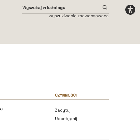
wyszukiwanie zaawansowana
Odstępy międzyliterowe
małe
średnie
duże
CZYNNOŚCI
ka
Zacytuj
Udostępnij