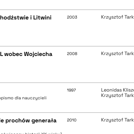
odźstwie i Litwini
Krzysztof Tar
2003
RL wobec Wojciecha
Krzysztof Tar
2008
Leonidas Klis
1997
Krzysztof Tar
pismo dla nauczycieli
ie prochów generała
Krzysztof Tar
2010