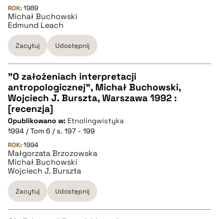
pobierz cytat
ROK:
1989
Michał Buchowski
Edmund Leach
BIBTEX
Zacytuj
Udostępnij
pobierz cytat
"O założeniach interpretacji
antropologicznej", Michał Buchowski,
CZYSTY TEKST
Wojciech J. Burszta, Warszawa 1992 :
[recenzja]
Opublikowano w:
Etnolingwistyka
pobierz cytat
1994 / Tom 6 / s. 197 - 199
ROK:
1994
Małgorzata Brzozowska
BIBTEX
Michał Buchowski
Wojciech J. Burszta
pobierz cytat
Zacytuj
Udostępnij