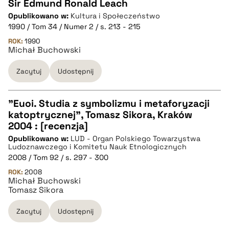
Sir Edmund Ronald Leach
Opublikowano w:
Kultura i Społeczeństwo
CZYSTY TEKST
1990 / Tom 34 / Numer 2 / s. 213 - 215
ROK:
1990
Michał Buchowski
pobierz cytat
Zacytuj
Udostępnij
BIBTEX
"Euoi. Studia z symbolizmu i metaforyzacji
pobierz cytat
katoptrycznej", Tomasz Sikora, Kraków
CZYSTY TEKST
2004 : [recenzja]
Opublikowano w:
LUD - Organ Polskiego Towarzystwa
Ludoznawczego i Komitetu Nauk Etnologicznych
pobierz cytat
2008 / Tom 92 / s. 297 - 300
ROK:
2008
Michał Buchowski
BIBTEX
Tomasz Sikora
Zacytuj
Udostępnij
pobierz cytat