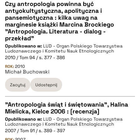
Czy antropologia powinna być
antyokultystyczna, apolityczna i
CZYSTY TEKST
pansemiotyczna : kilka uwag na
marginesie książki Marcina Brockiego
"Antropologia. Literatura - dialog -
pobierz cytat
przekład"
Opublikowano w:
LUD - Organ Polskiego Towarzystwa
Ludoznawczego i Komitetu Nauk Etnologicznych
BIBTEX
2010 / Tom 94 / s. 377 - 386
ROK:
2010
pobierz cytat
Michał Buchowski
Zacytuj
Udostępnij
"Antropologia świąt i świętowania", Halina
Mielicka, Kielce 2006 : [recenzja]
CZYSTY TEKST
Opublikowano w:
LUD - Organ Polskiego Towarzystwa
Ludoznawczego i Komitetu Nauk Etnologicznych
2007 / Tom 91 / s. 389 - 397
pobierz cytat
ROK:
2007