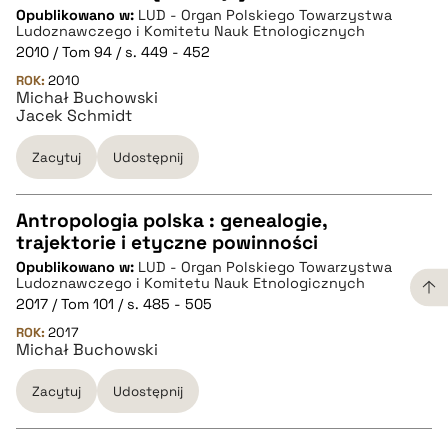
Opublikowano w:
LUD - Organ Polskiego Towarzystwa
pobierz cytat
Ludoznawczego i Komitetu Nauk Etnologicznych
2010 / Tom 94 / s. 449 - 452
ROK:
BIBTEX
2010
Michał Buchowski
Jacek Schmidt
pobierz cytat
Zacytuj
Udostępnij
Antropologia polska : genealogie,
trajektorie i etyczne powinności
CZYSTY TEKST
Opublikowano w:
LUD - Organ Polskiego Towarzystwa
Ludoznawczego i Komitetu Nauk Etnologicznych
2017 / Tom 101 / s. 485 - 505
pobierz cytat
ROK:
2017
Michał Buchowski
BIBTEX
Zacytuj
Udostępnij
pobierz cytat