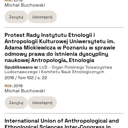
ROK:
2018
pobierz cytat
Michał Buchowski
Zacytuj
Udostępnij
BIBTEX
Protest Rady Instytutu Etnologii i
pobierz cytat
Antropologii Kulturowej Uniwersytetu im.
CZYSTY TEKST
Adama Mickiewicza w Poznaniu w sprawie
odmowy prawa do istnienia dyscypliny
naukowej Antropologia, Etnologia
pobierz cytat
Opublikowano w:
LUD - Organ Polskiego Towarzystwa
Ludoznawczego i Komitetu Nauk Etnologicznych
2018 / Tom 102 / s. 22
BIBTEX
ROK:
2018
Michał Buchowski
pobierz cytat
Zacytuj
Udostępnij
International Union of Anthropological and
Ethnological Sciences Inter-Congress in