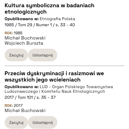
Kultura symboliczna w badaniach
pobierz cytat
etnologicznych
CZYSTY TEKST
Opublikowano w:
Etnografia Polska
1985 / Tom 29 / Numer 1 / s. 33 - 40
pobierz cytat
ROK:
1985
Michał Buchowski
Wojciech Burszta
BIBTEX
Zacytuj
Udostępnij
pobierz cytat
Przeciw dyskryminacji i rasizmowi we
wszystkich jego wcieleniach
CZYSTY TEKST
Opublikowano w:
LUD - Organ Polskiego Towarzystwa
Ludoznawczego i Komitetu Nauk Etnologicznych
2017 / Tom 101 / s. 35 - 37
pobierz cytat
ROK:
2017
Michał Buchowski
BIBTEX
Zacytuj
Udostępnij