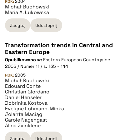
ROK:
BIBTEX
2004
Michał Buchowski
Maria A. Łukowska
pobierz cytat
Zacytuj
Udostępnij
Transformation trends in Central and
Eastern Europe
CZYSTY TEKST
Opublikowano w:
Eastern European Countryside
2005 / Numer 11 / s. 135 - 144
pobierz cytat
ROK:
2005
Michał Buchowski
Edouard Conte
Christian Giordano
BIBTEX
Daniel Henseler
Dobrinka Kostova
Evelyne Lohmann-Minka
pobierz cytat
Jolanta Maciąg
Carole Nagengast
Alina Zvinklene
Zacytuj
Udostępnij