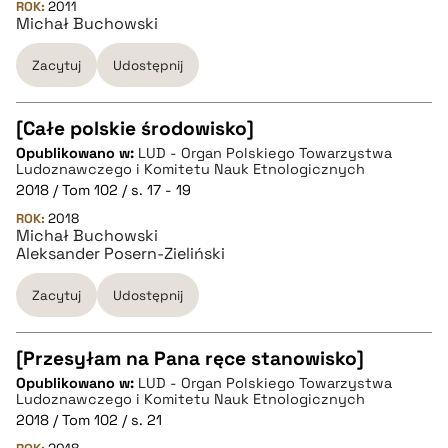
ROK:
2011
Michał Buchowski
pobierz cytat
Zacytuj
Udostępnij
[Całe polskie środowisko]
Opublikowano w:
LUD - Organ Polskiego Towarzystwa
CZYSTY TEKST
Ludoznawczego i Komitetu Nauk Etnologicznych
2018 / Tom 102 / s. 17 - 19
ROK:
2018
pobierz cytat
Michał Buchowski
Aleksander Posern-Zieliński
BIBTEX
Zacytuj
Udostępnij
pobierz cytat
[Przesyłam na Pana ręce stanowisko]
Opublikowano w:
LUD - Organ Polskiego Towarzystwa
CZYSTY TEKST
Ludoznawczego i Komitetu Nauk Etnologicznych
2018 / Tom 102 / s. 21