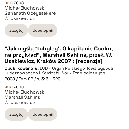
ROK:
BIBTEX
2008
Michał Buchowski
Gananath Obeyesekere
W. Usakiewicz
pobierz cytat
Zacytuj
Udostępnij
"Jak myślą 'tubylcy'. O kapitanie Cooku,
na przykład", Marshall Sahlins, przeł. W.
CZYSTY TEKST
Usakiewicz, Kraków 2007 : [recenzja]
Opublikowano w:
LUD - Organ Polskiego Towarzystwa
Ludoznawczego i Komitetu Nauk Etnologicznych
pobierz cytat
2008 / Tom 92 / s. 316 - 320
ROK:
2008
Michał Buchowski
BIBTEX
Marshall Sahlins
W. Usakiewicz
pobierz cytat
Zacytuj
Udostępnij