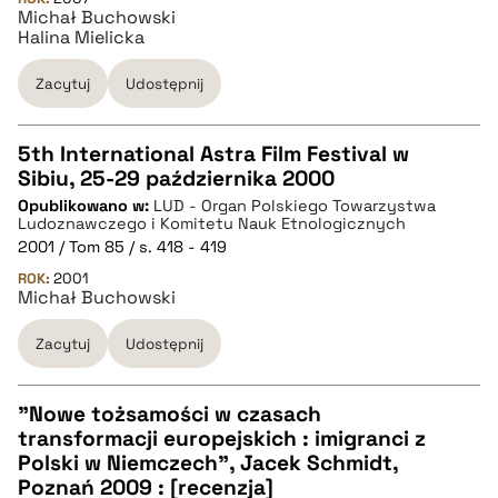
Michał Buchowski
Halina Mielicka
BIBTEX
Zacytuj
Udostępnij
pobierz cytat
5th International Astra Film Festival w
Sibiu, 25-29 października 2000
CZYSTY TEKST
Opublikowano w:
LUD - Organ Polskiego Towarzystwa
Ludoznawczego i Komitetu Nauk Etnologicznych
2001 / Tom 85 / s. 418 - 419
pobierz cytat
ROK:
2001
Michał Buchowski
BIBTEX
Zacytuj
Udostępnij
pobierz cytat
"Nowe tożsamości w czasach
transformacji europejskich : imigranci z
CZYSTY TEKST
Polski w Niemczech", Jacek Schmidt,
Poznań 2009 : [recenzja]