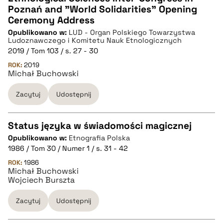
CZYSTY TEKST
Poznań and "World Solidarities" Opening
Ceremony Address
Opublikowano w:
LUD - Organ Polskiego Towarzystwa
pobierz cytat
Ludoznawczego i Komitetu Nauk Etnologicznych
2019 / Tom 103 / s. 27 - 30
ROK:
BIBTEX
2019
Michał Buchowski
pobierz cytat
Zacytuj
Udostępnij
Status języka w świadomości magicznej
Opublikowano w:
Etnografia Polska
CZYSTY TEKST
1986 / Tom 30 / Numer 1 / s. 31 - 42
ROK:
1986
Michał Buchowski
pobierz cytat
Wojciech Burszta
Zacytuj
Udostępnij
BIBTEX