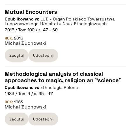
pobierz cytat
Mutual Encounters
Opublikowano w:
LUD - Organ Polskiego Towarzystwa
CZYSTY TEKST
Ludoznawczego i Komitetu Nauk Etnologicznych
2016 / Tom 100 / s. 47 - 60
ROK:
2016
pobierz cytat
Michał Buchowski
Zacytuj
Udostępnij
BIBTEX
Methodological analysis of classical
pobierz cytat
approaches to magic, religion an "science"
CZYSTY TEKST
Opublikowano w:
Ethnologia Polona
1983 / Tom 9 / s. 95 - 111
pobierz cytat
ROK:
1983
Michał Buchowski
Zacytuj
Udostępnij
BIBTEX