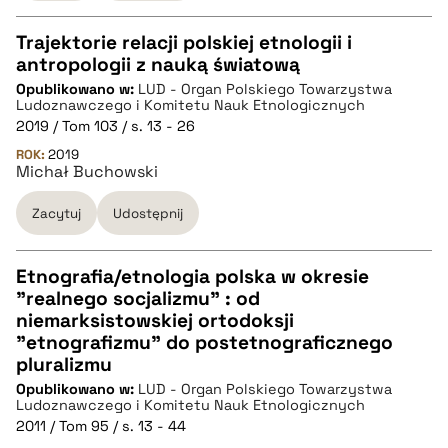
Trajektorie relacji polskiej etnologii i
antropologii z nauką światową
CZYSTY TEKST
Opublikowano w:
LUD - Organ Polskiego Towarzystwa
Ludoznawczego i Komitetu Nauk Etnologicznych
2019 / Tom 103 / s. 13 - 26
pobierz cytat
ROK:
2019
Michał Buchowski
BIBTEX
Zacytuj
Udostępnij
pobierz cytat
Etnografia/etnologia polska w okresie
"realnego socjalizmu" : od
CZYSTY TEKST
niemarksistowskiej ortodoksji
"etnografizmu" do postetnograficznego
pluralizmu
pobierz cytat
Opublikowano w:
LUD - Organ Polskiego Towarzystwa
Ludoznawczego i Komitetu Nauk Etnologicznych
2011 / Tom 95 / s. 13 - 44
BIBTEX