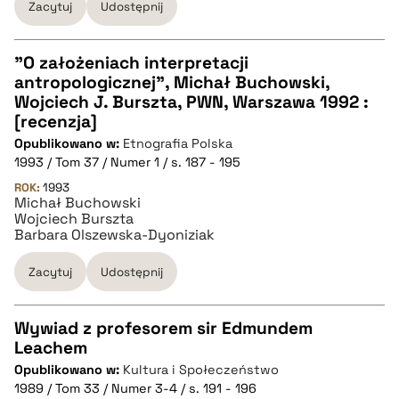
Zacytuj
Udostępnij
BIBTEX
pobierz cytat
"O założeniach interpretacji
antropologicznej", Michał Buchowski,
CZYSTY TEKST
Wojciech J. Burszta, PWN, Warszawa 1992 :
[recenzja]
Opublikowano w:
Etnografia Polska
pobierz cytat
1993 / Tom 37 / Numer 1 / s. 187 - 195
ROK:
1993
Michał Buchowski
BIBTEX
Wojciech Burszta
Barbara Olszewska-Dyoniziak
pobierz cytat
Zacytuj
Udostępnij
Wywiad z profesorem sir Edmundem
Leachem
CZYSTY TEKST
Opublikowano w:
Kultura i Społeczeństwo
1989 / Tom 33 / Numer 3-4 / s. 191 - 196