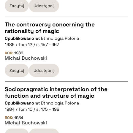
BIBTEX
Zacytuj
Udostępnij
pobierz cytat
The controversy concerning the
rationality of magic
CZYSTY TEKST
Opublikowano w:
Ethnologia Polona
1986 / Tom 12 / s. 157 - 167
pobierz cytat
ROK:
1986
Michał Buchowski
Zacytuj
Udostępnij
BIBTEX
pobierz cytat
Sociopragmatic interpretation of the
function and structure of magic
CZYSTY TEKST
Opublikowano w:
Ethnologia Polona
1984 / Tom 10 / s. 175 - 192
pobierz cytat
ROK:
1984
Michał Buchowski