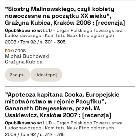
"Siostry Malinowskiego, czyli kobiety
nowoczesne na początku XX wieku",
CZYSTY TEKST
Grażyna Kubica, Kraków 2006 : [recenzja]
Opublikowano w:
LUD - Organ Polskiego Towarzystwa
Ludoznawczego i Komitetu Nauk Etnologicznych
pobierz cytat
2008 / Tom 92 / s. 301 - 305
ROK:
2008
Michał Buchowski
BIBTEX
Grażyna Kubica
Zacytuj
Udostępnij
pobierz cytat
"Apoteoza kapitana Cooka. Europejskie
mitotwórstwo w rejonie Pacyfiku",
CZYSTY TEKST
Gananath Obeyesekere, przeł. W.
Usakiewicz, Kraków 2007 : [recenzja]
Opublikowano w:
LUD - Organ Polskiego Towarzystwa
pobierz cytat
Ludoznawczego i Komitetu Nauk Etnologicznych
2008 / Tom 92 / s. 312 - 316