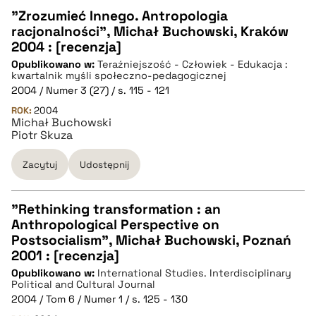
pobierz cytat
"Zrozumieć Innego. Antropologia
racjonalności", Michał Buchowski, Kraków
CZYSTY TEKST
2004 : [recenzja]
Opublikowano w:
Teraźniejszość - Człowiek - Edukacja :
kwartalnik myśli społeczno-pedagogicznej
pobierz cytat
2004 / Numer 3 (27) / s. 115 - 121
ROK:
2004
Michał Buchowski
BIBTEX
Piotr Skuza
Zacytuj
Udostępnij
pobierz cytat
"Rethinking transformation : an
Anthropological Perspective on
CZYSTY TEKST
Postsocialism", Michał Buchowski, Poznań
2001 : [recenzja]
Opublikowano w:
International Studies. Interdisciplinary
pobierz cytat
Political and Cultural Journal
2004 / Tom 6 / Numer 1 / s. 125 - 130