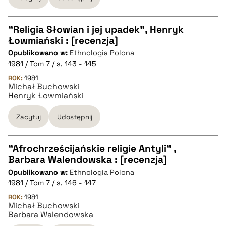
"Religia Słowian i jej upadek", Henryk
Łowmiański : [recenzja]
CZYSTY TEKST
Opublikowano w:
Ethnologia Polona
1981 / Tom 7 / s. 143 - 145
pobierz cytat
ROK:
1981
Michał Buchowski
Henryk Łowmiański
BIBTEX
Zacytuj
Udostępnij
pobierz cytat
"Afrochrześcijańskie religie Antyli" ,
Barbara Walendowska : [recenzja]
CZYSTY TEKST
Opublikowano w:
Ethnologia Polona
1981 / Tom 7 / s. 146 - 147
pobierz cytat
ROK:
1981
Michał Buchowski
Barbara Walendowska