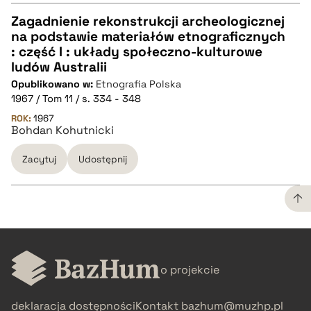
Zagadnienie rekonstrukcji archeologicznej
na podstawie materiałów etnograficznych
CZYSTY TEKST
: część I : układy społeczno-kulturowe
ludów Australii
Opublikowano w:
Etnografia Polska
pobierz cytat
1967 / Tom 11 / s. 334 - 348
ROK:
1967
Bohdan Kohutnicki
BIBTEX
Zacytuj
Udostępnij
pobierz cytat
CZYSTY TEKST
o projekcie
pobierz cytat
deklaracja dostępności
Kontakt
bazhum@muzhp.pl