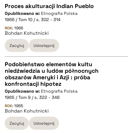
Proces akulturacji Indian Pueblo
Opublikowano w:
Etnografia Polska
CZYSTY TEKST
1966 / Tom 10 / s. 302 - 314
ROK:
1966
Bohdan Kohutnicki
pobierz cytat
Zacytuj
Udostępnij
BIBTEX
Podobieństwo elementów kultu
pobierz cytat
niedźwiedzia u ludów północnych
CZYSTY TEKST
obszarów Ameryki i Azji : próba
konfrontacji hipotez
Opublikowano w:
Etnografia Polska
pobierz cytat
1965 / Tom 9 / s. 322 - 346
ROK:
1965
Bohdan Kohutnicki
BIBTEX
Zacytuj
Udostępnij
pobierz cytat