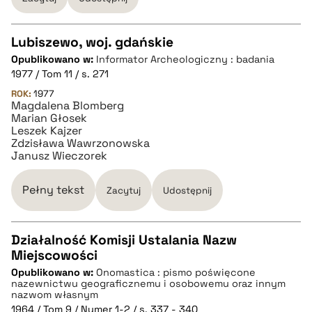
Lubiszewo, woj. gdańskie
Opublikowano w:
Informator Archeologiczny : badania
CZYSTY TEKST
1977 / Tom 11 / s. 271
ROK:
1977
Magdalena Blomberg
pobierz cytat
Marian Głosek
Leszek Kajzer
Zdzisława Wawrzonowska
BIBTEX
Janusz Wieczorek
Pełny tekst
Zacytuj
Udostępnij
pobierz cytat
Działalność Komisji Ustalania Nazw
Miejscowości
CZYSTY TEKST
Opublikowano w:
Onomastica : pismo poświęcone
nazewnictwu geograficznemu i osobowemu oraz innym
nazwom własnym
pobierz cytat
1964 / Tom 9 / Numer 1-2 / s. 337 - 340