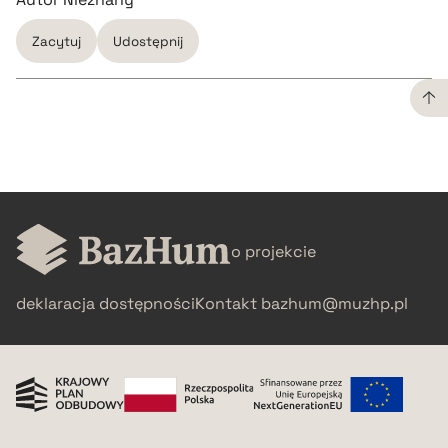
Zacytuj
Udostępnij
CZYSTY TEKST
pobierz cytat
o projekcie
BIBTEX
deklaracja dostępności
Kontakt
bazhum@muzhp.pl
pobierz cytat