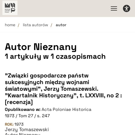
home
lista autorów
autor
Autor Nieznany
1 artykuły w 1 czasopismach
"Związki gospodarcze państw
sukcesyjnych między wojnami
światowymi", Jerzy Tomaszewski.
"Kwartalnik Historyczny", t. LXXVIII, no 2 :
[recenzja]
Opublikowano w:
Acta Poloniae Historica
1973 / Tom 27 / s. 247
ROK:
1973
Jerzy Tomaszewski
Autor Nieznany