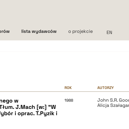
torów
lista wydawców
o projekcie
Interlinia
mała
średnia
duża
ROK
AUTORZY
rnego w
John S.R. Goo
1988
Alicja Szałaga
 Tłum. J.Mach [w:] "W
ybór i oprac. T.Pyzik i