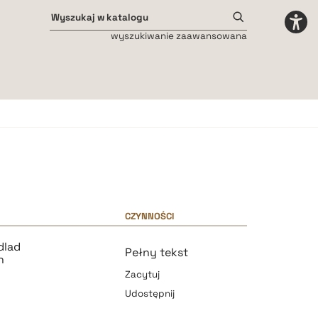
wyszukiwanie zaawansowana
Odstępy międzyliterowe
małe
średnie
duże
CZYNNOŚCI
dlad
Pełny tekst
n
Zacytuj
Udostępnij