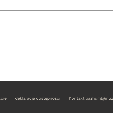
kcie
deklaracja dostępności
Kontakt
bazhum@muzh