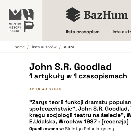
lista czasopism
lista au
home
lista autorów
autor
Wielkość liter
John S.R. Goodlad
1 artykuły w 1 czasopismach
TYTUŁ ARTYKUŁU
"Zarys teorii funkcji dramatu popula
społeczeństwie", John S.R. Goodlad,
kręgu socjologii teatru na świecie", W
E.Udalska, Wrocław 1987 : [recenzja]
Opublikowano w:
Biuletyn Polonistyczny