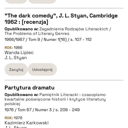
"The dark comedy", J. L. Styan, Cambridge
1962 : [recenzja]
CZYSTY TEKST
Opublikowano w:
Zagadnienia Rodzajów Literackich /
The Problems of Literary Genres
1966/1967 / Tom 9 / Numer 1(16) / s. 107 - 112
pobierz cytat
ROK:
1966
Wanda Lipiec
J. L. Styan
BIBTEX
Zacytuj
Udostępnij
pobierz cytat
Partytura dramatu
Opublikowano w:
Pamiętnik Literacki : czasopismo
CZYSTY TEKST
kwartalne poświęcone historii i krytyce literatury
polskiej
1976 / Tom 67 / Numer 3 / s. 209 - 249
pobierz cytat
ROK:
1976
Kazimierz Karkowski
J. L. Styan