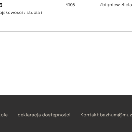
5
Zbigniew Biela
1996
ojskowości : studia i
kcie
deklaracja dostępności
Kontakt
bazhum@muzh