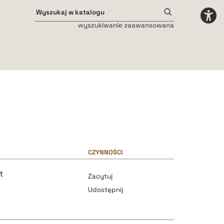
wyszukiwanie zaawansowana
Odstępy międzyliterowe
małe
średnie
duże
CZYNNOŚCI
t
Zacytuj
Udostępnij