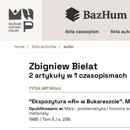
lista czasopism
lista au
home
lista autorów
autor
Wielkość liter
Zbigniew Bielat
2 artykuły w 1 czasopismach
TYTUŁ ARTYKUŁU
"Ekspozytura «R» w Bukareszcie". Ma
Opublikowano w:
Mars : problematyka i historia w
materiały
1995 / Tom 3 / s. 236