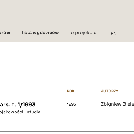
torów
lista wydawców
o projekcie
Interlinia
mała
średnia
duża
ROK
AUTORZY
rs, t. 1/1993
Zbigniew Biela
1995
ojskowości : studia i