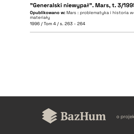
"Generalski niewypał". Mars, t. 3/199
Opublikowano w:
Mars : problematyka i historia w
materiały
CZYSTY TEKST
1996 / Tom 4 / s. 263 - 264
BIBTEX
CZYSTY TEKST
BIBTEX
o proje