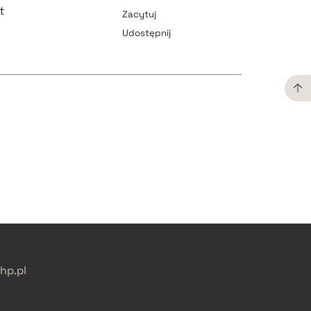
t
Zacytuj
Udostępnij
pobierz cytat
pobierz cytat
pobierz cytat
pobierz cytat
p.pl