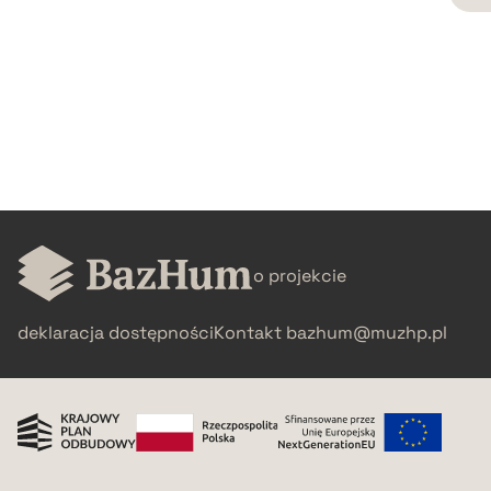
CZYSTY TEKST
pobierz cytat
BIBTEX
pobierz cytat
o projekcie
deklaracja dostępności
Kontakt
bazhum@muzhp.pl