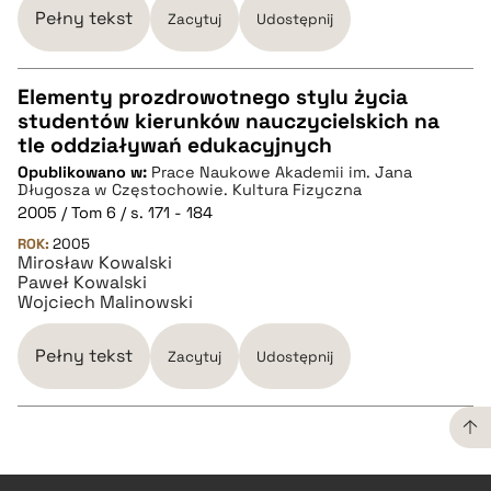
Pełny tekst
Zacytuj
Udostępnij
Elementy prozdrowotnego stylu życia
studentów kierunków nauczycielskich na
CZYSTY TEKST
tle oddziaływań edukacyjnych
Opublikowano w:
Prace Naukowe Akademii im. Jana
Długosza w Częstochowie. Kultura Fizyczna
pobierz cytat
2005 / Tom 6 / s. 171 - 184
ROK:
2005
Mirosław Kowalski
BIBTEX
Paweł Kowalski
Wojciech Malinowski
pobierz cytat
Pełny tekst
Zacytuj
Udostępnij
CZYSTY TEKST