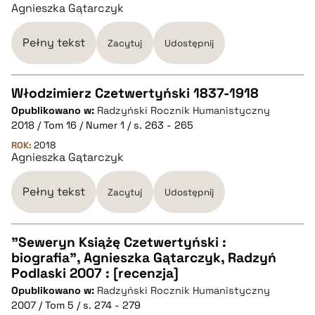
Agnieszka Gątarczyk
pobierz cytat
Pełny tekst
Zacytuj
Udostępnij
BIBTEX
Włodzimierz Czetwertyński 1837-1918
pobierz cytat
Opublikowano w:
Radzyński Rocznik Humanistyczny
CZYSTY TEKST
2018 / Tom 16 / Numer 1 / s. 263 - 265
ROK:
2018
Agnieszka Gątarczyk
pobierz cytat
Pełny tekst
Zacytuj
Udostępnij
BIBTEX
"Seweryn Książę Czetwertyński :
pobierz cytat
biografia", Agnieszka Gątarczyk, Radzyń
CZYSTY TEKST
Podlaski 2007 : [recenzja]
Opublikowano w:
Radzyński Rocznik Humanistyczny
2007 / Tom 5 / s. 274 - 279
pobierz cytat