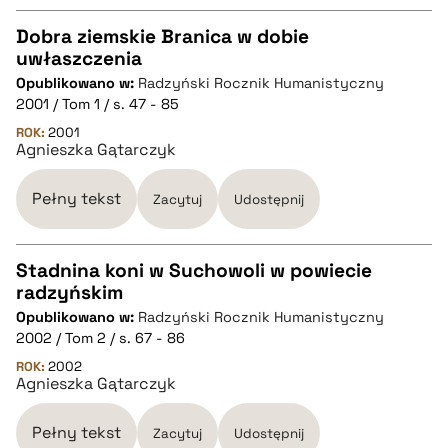
Dobra ziemskie Branica w dobie
uwłaszczenia
CZYSTY TEKST
Opublikowano w:
Radzyński Rocznik Humanistyczny
2001 / Tom 1 / s. 47 - 85
pobierz cytat
ROK:
2001
Agnieszka Gątarczyk
BIBTEX
Pełny tekst
Zacytuj
Udostępnij
pobierz cytat
Stadnina koni w Suchowoli w powiecie
radzyńskim
CZYSTY TEKST
Opublikowano w:
Radzyński Rocznik Humanistyczny
2002 / Tom 2 / s. 67 - 86
pobierz cytat
ROK:
2002
Agnieszka Gątarczyk
BIBTEX
Pełny tekst
Zacytuj
Udostępnij