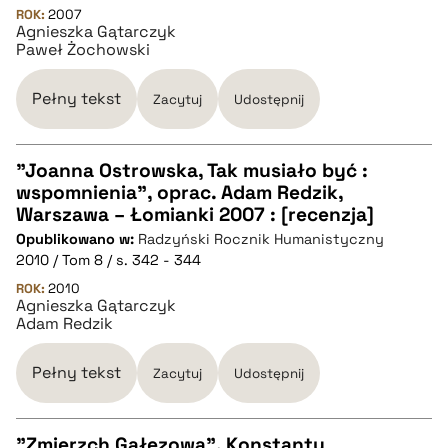
ROK:
2007
Agnieszka Gątarczyk
Paweł Żochowski
BIBTEX
Pełny tekst
Zacytuj
Udostępnij
pobierz cytat
"Joanna Ostrowska, Tak musiało być :
wspomnienia", oprac. Adam Redzik,
CZYSTY TEKST
Warszawa – Łomianki 2007 : [recenzja]
Opublikowano w:
Radzyński Rocznik Humanistyczny
2010 / Tom 8 / s. 342 - 344
pobierz cytat
ROK:
2010
Agnieszka Gątarczyk
Adam Redzik
BIBTEX
Pełny tekst
Zacytuj
Udostępnij
pobierz cytat
"Zmierzch Gałęzowa", Konstanty