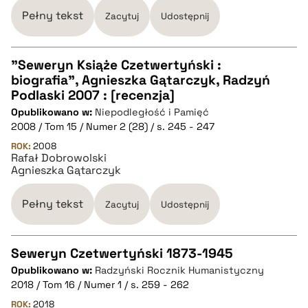
BIBTEX
Pełny tekst
Zacytuj
Udostępnij
pobierz cytat
"Seweryn Książe Czetwertyński :
biografia", Agnieszka Gątarczyk, Radzyń
CZYSTY TEKST
Podlaski 2007 : [recenzja]
Opublikowano w:
Niepodległość i Pamięć
2008 / Tom 15 / Numer 2 (28) / s. 245 - 247
pobierz cytat
ROK:
2008
Rafał Dobrowolski
Agnieszka Gątarczyk
BIBTEX
Pełny tekst
Zacytuj
Udostępnij
pobierz cytat
Seweryn Czetwertyński 1873-1945
Opublikowano w:
Radzyński Rocznik Humanistyczny
CZYSTY TEKST
2018 / Tom 16 / Numer 1 / s. 259 - 262
ROK:
2018