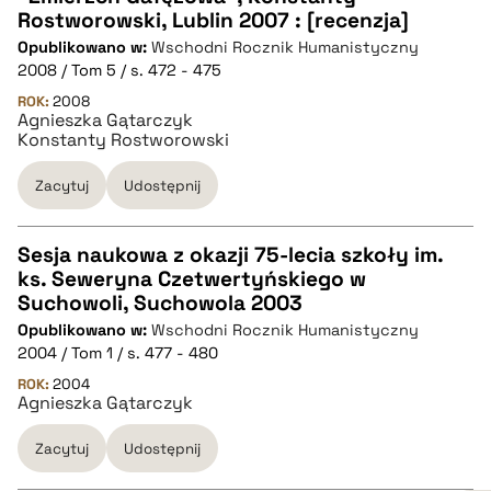
Rostworowski, Lublin 2007 : [recenzja]
CZYSTY TEKST
Opublikowano w:
Wschodni Rocznik Humanistyczny
2008 / Tom 5 / s. 472 - 475
pobierz cytat
ROK:
2008
Agnieszka Gątarczyk
Konstanty Rostworowski
BIBTEX
Zacytuj
Udostępnij
pobierz cytat
Sesja naukowa z okazji 75-lecia szkoły im.
ks. Seweryna Czetwertyńskiego w
CZYSTY TEKST
Suchowoli, Suchowola 2003
Opublikowano w:
Wschodni Rocznik Humanistyczny
2004 / Tom 1 / s. 477 - 480
pobierz cytat
ROK:
2004
Agnieszka Gątarczyk
BIBTEX
Zacytuj
Udostępnij
pobierz cytat