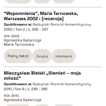
pobierz cytat
"Wspomnienia", Maria Tarnowska,
Warszawa 2002 : [recenzja]
CZYSTY TEKST
Opublikowano w:
Radzyński Rocznik Humanistyczny
2002 / Tom 2 / s. 205 - 207
pobierz cytat
ROK:
2002
Agnieszka Gątarczyk
Maria Tarnowska
BIBTEX
Pełny tekst
Zacytuj
Udostępnij
pobierz cytat
Mieczysław Bielski „Siemień – moja
miłość”
CZYSTY TEKST
Opublikowano w:
Radzyński Rocznik Humanistyczny
2010 / Tom 8 / s. 239 - 265
pobierz cytat
ROK:
2010
Agnieszka Gątarczyk