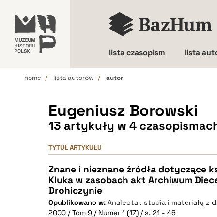
lista czasopism
lista au
home
lista autorów
autor
Wielkość liter
Eugeniusz Borowski
13 artykuły w 4 czasopismac
TYTUŁ ARTYKUŁU
Znane i nieznane źródła dotyczące k
Kluka w zasobach akt Archiwum Diec
Drohiczynie
Opublikowano w:
Analecta : studia i materiały z 
2000 / Tom 9 / Numer 1 (17) / s. 21 - 46