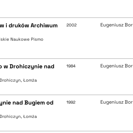
ów i druków Archiwum
Eugeniusz Bo
2002
olskie Naukowe Pismo
 w Drohiczynie nad
Eugeniusz Bo
1984
, Drohiczyn, Łomża
zynie nad Bugiem od
Eugeniusz Bo
1992
, Drohiczyn, Łomża