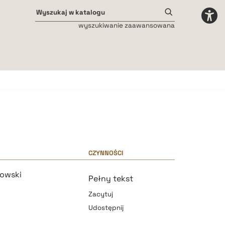
wyszukiwanie zaawansowana
Odstępy międzyliterowe
małe
średnie
duże
CZYNNOŚCI
rowski
Pełny tekst
Zacytuj
Udostępnij