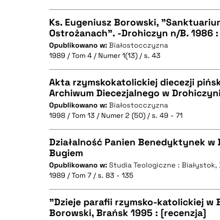
Ks. Eugeniusz Borowski, "Sanktuariu
Ostrożanach". -Drohiczyn n/B. 1986 :
Opublikowano w:
Białostocczyzna
CZYSTY TEKST
1989 / Tom 4 / Numer 1(13) / s. 43
Akta rzymskokatolickiej diecezji pińs
Archiwum Diecezjalnego w Drohiczyn
BIBTEX
Opublikowano w:
Białostocczyzna
CZYSTY TEKST
1998 / Tom 13 / Numer 2 (50) / s. 49 - 71
Działalność Panien Benedyktynek w 
Bugiem
BIBTEX
Opublikowano w:
Studia Teologiczne : Białystok
CZYSTY TEKST
1989 / Tom 7 / s. 83 - 135
"Dzieje parafii rzymsko-katolickiej w
Borowski, Brańsk 1995 : [recenzja]