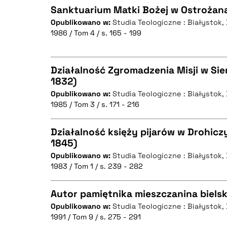
Sanktuarium Matki Bożej w Ostrożan
Opublikowano w:
Studia Teologiczne : Białystok
BIBTEX
1986 / Tom 4 / s. 165 - 199
CZYSTY TEKST
Działalność Zgromadzenia Misji w Sie
1832)
BIBTEX
Opublikowano w:
Studia Teologiczne : Białystok
CZYSTY TEKST
1985 / Tom 3 / s. 171 - 216
Działalność księży pijarów w Drohicz
1845)
BIBTEX
Opublikowano w:
Studia Teologiczne : Białystok
CZYSTY TEKST
1983 / Tom 1 / s. 239 - 282
Autor pamiętnika mieszczanina bielsk
Opublikowano w:
Studia Teologiczne : Białystok
BIBTEX
1991 / Tom 9 / s. 275 - 291
CZYSTY TEKST