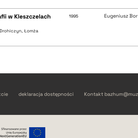
fii w Kleszczelach
Eugeniusz Bo
1995
, Drohiczyn, Łomża
kcie
deklaracja dostępności
Kontakt
bazhum@muzh