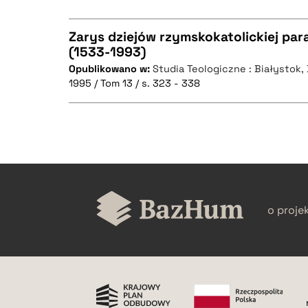
Zarys dziejów rzymskokatolickiej para
(1533-1993)
BIBTEX
Opublikowano w:
Studia Teologiczne : Białystok
CZYSTY TEKST
1995 / Tom 13 / s. 323 - 338
BIBTEX
CZYSTY TEKST
o proje
BIBTEX