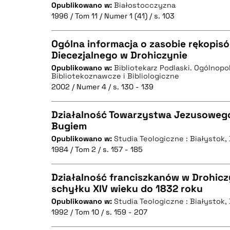
BIBTEX
Opublikowano w:
Białostocczyzna
CZYSTY TEKST
1996 / Tom 11 / Numer 1 (41) / s. 103
Ogólna informacja o zasobie rękopis
Diecezjalnego w Drohiczynie
BIBTEX
Opublikowano w:
Bibliotekarz Podlaski. Ogólnop
CZYSTY TEKST
Bibliotekoznawcze i Bibliologiczne
2002 / Numer 4 / s. 130 - 139
Działalność Towarzystwa Jezusowego
Bugiem
BIBTEX
Opublikowano w:
Studia Teologiczne : Białystok
CZYSTY TEKST
1984 / Tom 2 / s. 157 - 185
Działalność franciszkanów w Drohic
schyłku XIV wieku do 1832 roku
BIBTEX
Opublikowano w:
Studia Teologiczne : Białystok
CZYSTY TEKST
1992 / Tom 10 / s. 159 - 207