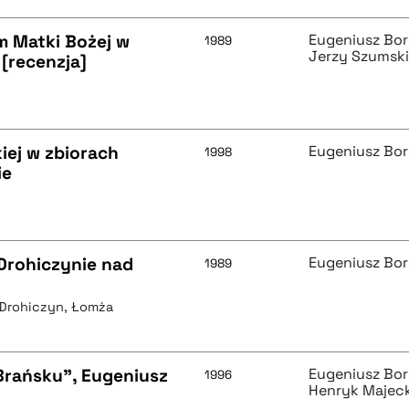
m Matki Bożej w
Eugeniusz Bo
1989
Jerzy Szumsk
 [recenzja]
kiej w zbiorach
Eugeniusz Bo
1998
ie
Drohiczynie nad
Eugeniusz Bo
1989
, Drohiczyn, Łomża
 Brańsku", Eugeniusz
Eugeniusz Bo
1996
Henryk Majeck