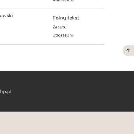
pobierz cytat
pobierz cytat
rowski
Pełny tekst
Zacytuj
Udostępnij
pobierz cytat
pobierz cytat
pobierz cytat
pobierz cytat
p.pl
pobierz cytat