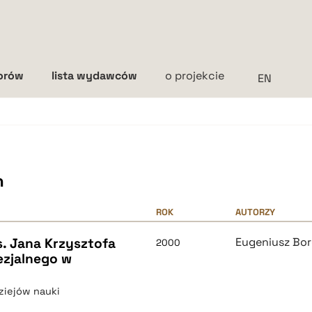
torów
lista wydawców
o projekcie
Interlinia
mała
średnia
duża
h
ROK
AUTORZY
s. Jana Krzysztofa
Eugeniusz Bo
2000
ezjalnego w
dziejów nauki