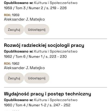
CZYSTY TEKST
Opublikowano w:
Kultura i Społeczeństwo
1959 / Tom 3 / Numer 2 / s. 219 - 226
pobierz cytat
ROK:
1959
Aleksander J. Matejko
Zacytuj
Udostępnij
BIBTEX
pobierz cytat
Rozwój radzieckiej socjologii pracy
Opublikowano w:
Kultura i Społeczeństwo
CZYSTY TEKST
1962 / Tom 6 / Numer 1 / s. 223 - 230
ROK:
1962
Aleksander J. Matejko
pobierz cytat
Zacytuj
Udostępnij
BIBTEX
Wydajność pracy i postęp techniczny
pobierz cytat
Opublikowano w:
Kultura i Społeczeństwo
CZYSTY TEKST
1960 / Tom 4 / Numer 1-2 / s. 247 - 252