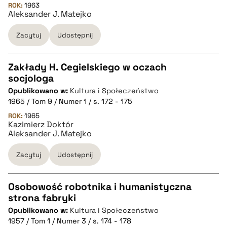
ROK:
1963
Aleksander J. Matejko
pobierz cytat
Zacytuj
Udostępnij
BIBTEX
Zakłady H. Cegielskiego w oczach
pobierz cytat
socjologa
CZYSTY TEKST
Opublikowano w:
Kultura i Społeczeństwo
1965 / Tom 9 / Numer 1 / s. 172 - 175
pobierz cytat
ROK:
1965
Kazimierz Doktór
Aleksander J. Matejko
BIBTEX
Zacytuj
Udostępnij
pobierz cytat
Osobowość robotnika i humanistyczna
strona fabryki
CZYSTY TEKST
Opublikowano w:
Kultura i Społeczeństwo
1957 / Tom 1 / Numer 3 / s. 174 - 178