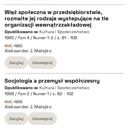
Więź społeczna w przedsiębiorstwie,
rozmaite jej rodzaje wystepujące na tle
CZYSTY TEKST
organizacji wewnątrzzakładowej
Opublikowano w:
Kultura i Społeczeństwo
1960 / Tom 4 / Numer 1-2 / s. 81 - 108
pobierz cytat
ROK:
1960
Aleksander J. Matejko
BIBTEX
Zacytuj
Udostępnij
pobierz cytat
Socjologia a przemysł współczesny
Opublikowano w:
Kultura i Społeczeństwo
CZYSTY TEKST
1958 / Tom 2 / Numer 1 / s. 82 - 102
ROK:
1958
Aleksander J. Matejko
pobierz cytat
Zacytuj
Udostępnij
BIBTEX