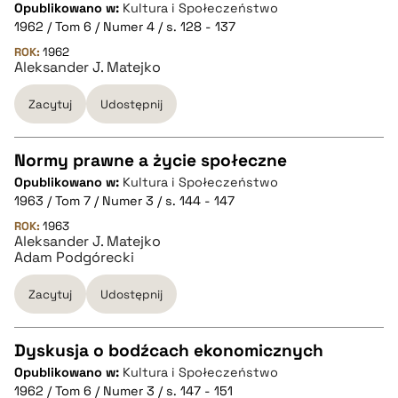
pobierz cytat
Opublikowano w:
Kultura i Społeczeństwo
CZYSTY TEKST
1962 / Tom 6 / Numer 4 / s. 128 - 137
ROK:
1962
Aleksander J. Matejko
pobierz cytat
Zacytuj
Udostępnij
BIBTEX
Normy prawne a życie społeczne
pobierz cytat
Opublikowano w:
Kultura i Społeczeństwo
CZYSTY TEKST
1963 / Tom 7 / Numer 3 / s. 144 - 147
ROK:
1963
Aleksander J. Matejko
pobierz cytat
Adam Podgórecki
Zacytuj
Udostępnij
BIBTEX
Dyskusja o bodźcach ekonomicznych
pobierz cytat
Opublikowano w:
Kultura i Społeczeństwo
CZYSTY TEKST
1962 / Tom 6 / Numer 3 / s. 147 - 151