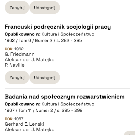
Zacytuj
Udostępnij
BIBTEX
Francuski podręcznik socjologii pracy
pobierz cytat
Opublikowano w:
Kultura i Społeczeństwo
CZYSTY TEKST
1962 / Tom 6 / Numer 2 / s. 282 - 285
ROK:
1962
G. Friedmann
pobierz cytat
Aleksander J. Matejko
P. Naville
BIBTEX
Zacytuj
Udostępnij
pobierz cytat
Badania nad społecznym rozwarstwieniem
Opublikowano w:
Kultura i Społeczeństwo
CZYSTY TEKST
1967 / Tom 11 / Numer 2 / s. 295 - 299
ROK:
1967
Gerhard E. Lenski
pobierz cytat
Aleksander J. Matejko