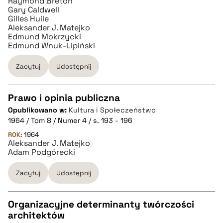
Raymond Breton
pobierz cytat
Gary Caldwell
Gilles Huile
Aleksander J. Matejko
BIBTEX
Edmund Mokrzycki
Edmund Wnuk-Lipiński
pobierz cytat
Zacytuj
Udostępnij
Prawo i opinia publiczna
Opublikowano w:
Kultura i Społeczeństwo
CZYSTY TEKST
1964 / Tom 8 / Numer 4 / s. 193 - 196
ROK:
1964
Aleksander J. Matejko
pobierz cytat
Adam Podgórecki
Zacytuj
Udostępnij
BIBTEX
Organizacyjne determinanty twórczości
pobierz cytat
architektów