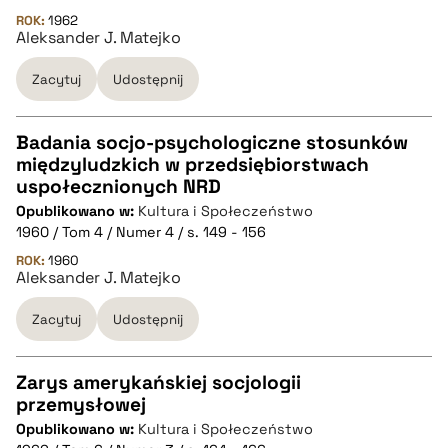
ROK:
1962
Aleksander J. Matejko
pobierz cytat
Zacytuj
Udostępnij
BIBTEX
Badania socjo-psychologiczne stosunków
pobierz cytat
międzyludzkich w przedsiębiorstwach
CZYSTY TEKST
uspołecznionych NRD
Opublikowano w:
Kultura i Społeczeństwo
1960 / Tom 4 / Numer 4 / s. 149 - 156
pobierz cytat
ROK:
1960
Aleksander J. Matejko
BIBTEX
Zacytuj
Udostępnij
pobierz cytat
Zarys amerykańskiej socjologii
przemysłowej
CZYSTY TEKST
Opublikowano w:
Kultura i Społeczeństwo