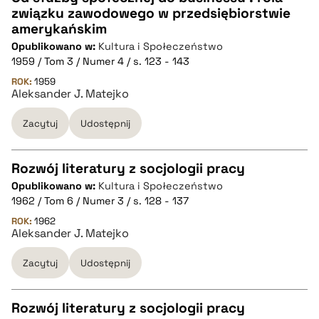
pobierz cytat
związku zawodowego w przedsiębiorstwie
CZYSTY TEKST
amerykańskim
Opublikowano w:
Kultura i Społeczeństwo
1959 / Tom 3 / Numer 4 / s. 123 - 143
pobierz cytat
ROK:
1959
Aleksander J. Matejko
BIBTEX
Zacytuj
Udostępnij
pobierz cytat
Rozwój literatury z socjologii pracy
Opublikowano w:
Kultura i Społeczeństwo
CZYSTY TEKST
1962 / Tom 6 / Numer 3 / s. 128 - 137
ROK:
1962
Aleksander J. Matejko
pobierz cytat
Zacytuj
Udostępnij
BIBTEX
Rozwój literatury z socjologii pracy