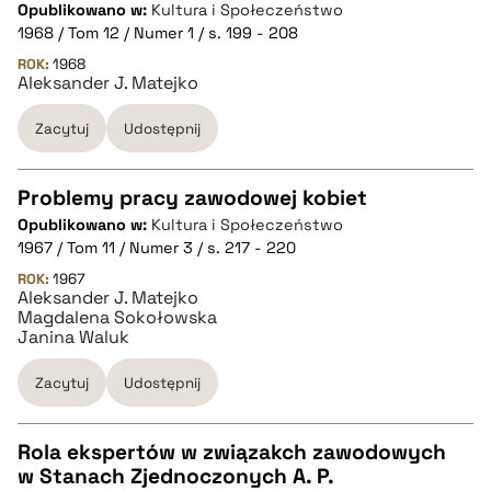
CZYSTY TEKST
Opublikowano w:
Kultura i Społeczeństwo
1968 / Tom 12 / Numer 1 / s. 199 - 208
pobierz cytat
ROK:
1968
Aleksander J. Matejko
Zacytuj
Udostępnij
BIBTEX
pobierz cytat
Problemy pracy zawodowej kobiet
Opublikowano w:
Kultura i Społeczeństwo
CZYSTY TEKST
1967 / Tom 11 / Numer 3 / s. 217 - 220
ROK:
1967
Aleksander J. Matejko
pobierz cytat
Magdalena Sokołowska
Janina Waluk
BIBTEX
Zacytuj
Udostępnij
pobierz cytat
Rola ekspertów w związakch zawodowych
w Stanach Zjednoczonych A. P.