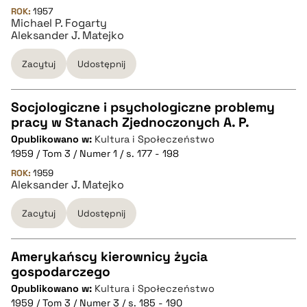
pobierz cytat
ROK:
1957
Michael P. Fogarty
Aleksander J. Matejko
BIBTEX
Zacytuj
Udostępnij
pobierz cytat
Socjologiczne i psychologiczne problemy
pracy w Stanach Zjednoczonych A. P.
CZYSTY TEKST
Opublikowano w:
Kultura i Społeczeństwo
1959 / Tom 3 / Numer 1 / s. 177 - 198
pobierz cytat
ROK:
1959
Aleksander J. Matejko
Zacytuj
Udostępnij
BIBTEX
pobierz cytat
Amerykańscy kierownicy życia
gospodarczego
CZYSTY TEKST
Opublikowano w:
Kultura i Społeczeństwo
1959 / Tom 3 / Numer 3 / s. 185 - 190