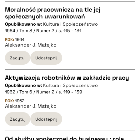
Moralność pracownicza na tle jej
pobierz cytat
społecznych uwarunkowań
CZYSTY TEKST
Opublikowano w:
Kultura i Społeczeństwo
1964 / Tom 8 / Numer 2 / s. 115 - 131
pobierz cytat
ROK:
1964
Aleksander J. Matejko
Zacytuj
Udostępnij
BIBTEX
pobierz cytat
Aktywizacja robotników w zakładzie pracy
Opublikowano w:
Kultura i Społeczeństwo
CZYSTY TEKST
1962 / Tom 6 / Numer 2 / s. 119 - 139
ROK:
1962
Aleksander J. Matejko
pobierz cytat
Zacytuj
Udostępnij
BIBTEX
Od służby społecznej do businessu : rola