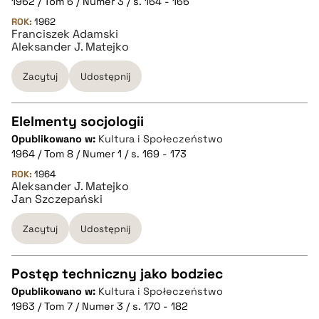
1962 / Tom 6 / Numer 3 / s. 164 - 166
pobierz cytat
ROK:
1962
Franciszek Adamski
Aleksander J. Matejko
BIBTEX
Zacytuj
Udostępnij
pobierz cytat
Elelmenty socjologii
Opublikowano w:
Kultura i Społeczeństwo
CZYSTY TEKST
1964 / Tom 8 / Numer 1 / s. 169 - 173
ROK:
1964
Aleksander J. Matejko
pobierz cytat
Jan Szczepański
Zacytuj
Udostępnij
BIBTEX
Postęp techniczny jako bodziec
pobierz cytat
Opublikowano w:
Kultura i Społeczeństwo
CZYSTY TEKST
1963 / Tom 7 / Numer 3 / s. 170 - 182