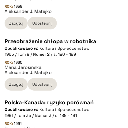
pobierz cytat
ROK:
1959
Aleksander J. Matejko
Zacytuj
Udostępnij
BIBTEX
pobierz cytat
Przeobrażenie chłopa w robotnika
Opublikowano w:
Kultura i Społeczeństwo
CZYSTY TEKST
1965 / Tom 9 / Numer 2 / s. 186 - 189
ROK:
1965
Maria Jarosińska
pobierz cytat
Aleksander J. Matejko
Zacytuj
Udostępnij
BIBTEX
Polska-Kanada: ryzyko porównań
pobierz cytat
Opublikowano w:
Kultura i Społeczeństwo
CZYSTY TEKST
1991 / Tom 35 / Numer 3 / s. 189 - 191
ROK:
1991